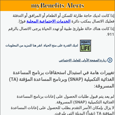
myBenefits Alerts
إذا كانت لديك حاجة طارئة للسكن أو الطعام أو المرافق أو التدفئة
فعليك الاتصال بمكتب دائرة
الخدمات الاجتماعية المحلية
فورًا.
إذا كانت هناك حالة طوارئ طبية أو تهدد الحياة يرجى الاتصال بالرقم
911.
لديك القدرة على منح الحياة. انقر هنا للمزيد من المعلومات
زيارة الصفحة الأولى للعامل الاجتماعي
تغييرات هامة في استبدال استحقاقات برنامج المساعدة
الغذائية التكميلية (SNAP) وبرنامج المساعدة المؤقتة (TA)
المسروقة:
لم يعد يتم قبول طلبات الحصول على إعانات برنامج المساعدة
الغذائية التكميلية (SNAP) المسروقة.
لا يزال بإمكان الأسر التقدم بطلب للحصول على إعانات المساعدة
المؤقتة TA (نقداً) البديلة التي سُرقت.