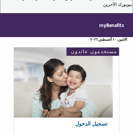
نيويورك الآخرين.
myBenefits
الاثنين، ١٠ أغسطس ٢٠٢٦
مستخدمون عائدون
تسجيل الدخول