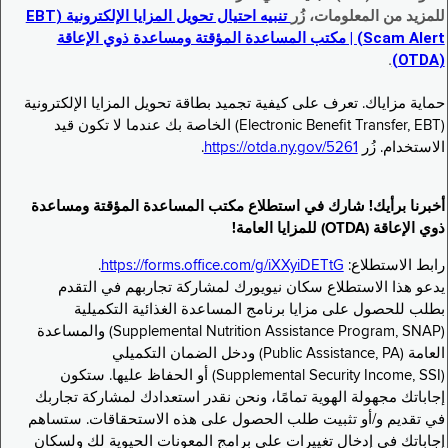
للمزيد من المعلومات، زُر
تنبيه احتيال تحويل المزايا الإلكترونية (EBT
Scam Alert) | مكتب المساعدة المؤقتة ومساعدة ذوي الإعاقة
.
(OTDA)
حماية مزاياك. تعرف على كيفية تجميد بطاقة تحويل المزايا الإلكترونية
(Electronic Benefit Transfer, EBT) الخاصة بك عندما لا تكون قيد
الاستخدام. زُر
https://otda.ny.gov/5261
.
أخبرنا برأيك! شارك في استطلاع مكتب المساعدة المؤقتة ومساعدة
ذوي الإعاقة (OTDA) للمزايا العامة!
رابط الاستطلاع:
https://forms.office.com/g/iXXyiDETtG
.
يدعو هذا الاستطلاع سكان نيويورك لمشاركة تجاربهم في التقدم
بطلب للحصول على مزايا برنامج المساعدة الغذائية التكميلية
(Supplemental Nutrition Assistance Program, SNAP) والمساعدة
العامة (Public Assistance, PA) ودخل الضمان التكميلي
(Supplemental Security Income, SSI) أو الحفاظ عليها. ستكون
إجاباتك مجهولة الهوية تمامًا، ونحن نقدر استعدادك لمشاركة تجاربك
في تقديم و/أو تثبيت طلب الحصول على هذه الاستحقاقات. ستساهم
إجاباتك في إدخال تغييرات على برامج المعونات الحيوية لك ولسكان