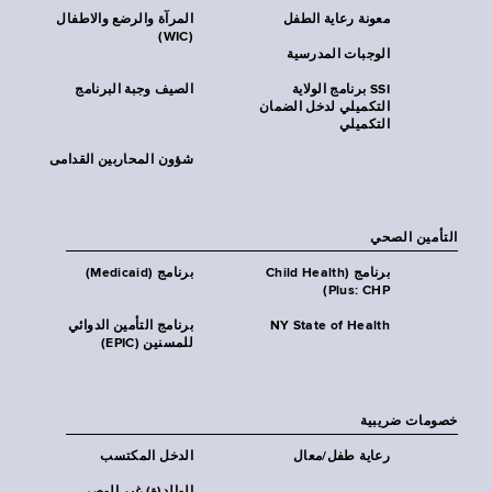
معونة رعاية الطفل
المرآة والرضع والاطفال
(WIC)
الوجبات المدرسية
SSI برنامج الولاية
الصيف وجبة البرنامج
التكميلي لدخل الضمان
التكميلي
شؤون المحاربين القدامى
التأمين الصحي
برنامج (Child Health
برنامج (Medicaid)
Plus: CHP)
NY State of Health
برنامج التأمين الدوائي
للمسنين (EPIC)
خصومات ضريبية
رعاية طفل/معال
الدخل المكتسب