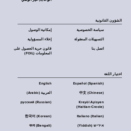
الوالد(ة) غير الوصي
الشؤون القانونية
سياسة الخصوصية
إمكانية الوصول
التسهيلات المعقولة
إخلاء المسؤولية
اتصل بنا
قانون حرية الحصول على
المعلومات (FOIL)
اختيار اللغة
English
Español (Spanish)
中文 (Chinese)
العربية (Arabic)
русский (Russian)
Kreyòl Ayisyen
(Haitian-Creole)
한국어 (Korean)
Italiano (Italian)
אידיש (Yiddish)
বাংলা (Bengali)