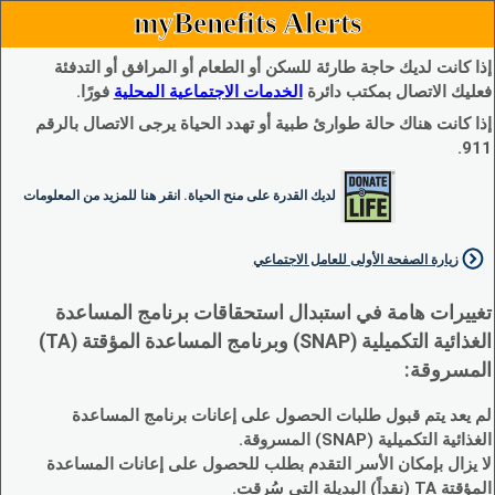
myBenefits Alerts
إذا كانت لديك حاجة طارئة للسكن أو الطعام أو المرافق أو التدفئة
فعليك الاتصال بمكتب دائرة
الخدمات الاجتماعية المحلية
فورًا.
إذا كانت هناك حالة طوارئ طبية أو تهدد الحياة يرجى الاتصال بالرقم
911.
لديك القدرة على منح الحياة. انقر هنا للمزيد من المعلومات
زيارة الصفحة الأولى للعامل الاجتماعي
تغييرات هامة في استبدال استحقاقات برنامج المساعدة
الغذائية التكميلية (SNAP) وبرنامج المساعدة المؤقتة (TA)
المسروقة:
لم يعد يتم قبول طلبات الحصول على إعانات برنامج المساعدة
الغذائية التكميلية (SNAP) المسروقة.
لا يزال بإمكان الأسر التقدم بطلب للحصول على إعانات المساعدة
المؤقتة TA (نقداً) البديلة التي سُرقت.