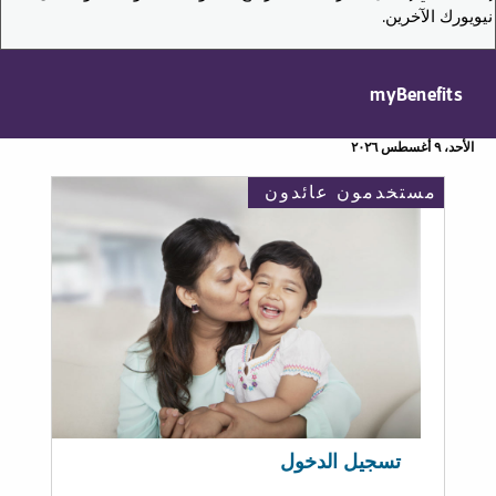
نيويورك الآخرين.
myBenefits
الأحد، ٩ أغسطس ٢٠٢٦
مستخدمون عائدون
تسجيل الدخول