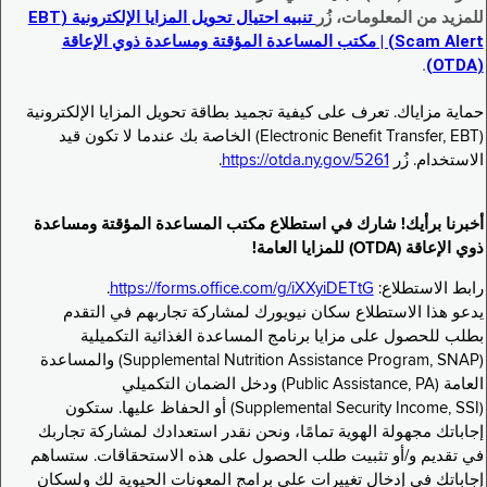
للمزيد من المعلومات، زُر
تنبيه احتيال تحويل المزايا الإلكترونية (EBT
Scam Alert) | مكتب المساعدة المؤقتة ومساعدة ذوي الإعاقة
.
(OTDA)
حماية مزاياك. تعرف على كيفية تجميد بطاقة تحويل المزايا الإلكترونية
(Electronic Benefit Transfer, EBT) الخاصة بك عندما لا تكون قيد
الاستخدام. زُر
https://otda.ny.gov/5261
.
أخبرنا برأيك! شارك في استطلاع مكتب المساعدة المؤقتة ومساعدة
ذوي الإعاقة (OTDA) للمزايا العامة!
رابط الاستطلاع:
https://forms.office.com/g/iXXyiDETtG
.
يدعو هذا الاستطلاع سكان نيويورك لمشاركة تجاربهم في التقدم
بطلب للحصول على مزايا برنامج المساعدة الغذائية التكميلية
(Supplemental Nutrition Assistance Program, SNAP) والمساعدة
العامة (Public Assistance, PA) ودخل الضمان التكميلي
(Supplemental Security Income, SSI) أو الحفاظ عليها. ستكون
إجاباتك مجهولة الهوية تمامًا، ونحن نقدر استعدادك لمشاركة تجاربك
في تقديم و/أو تثبيت طلب الحصول على هذه الاستحقاقات. ستساهم
إجاباتك في إدخال تغييرات على برامج المعونات الحيوية لك ولسكان