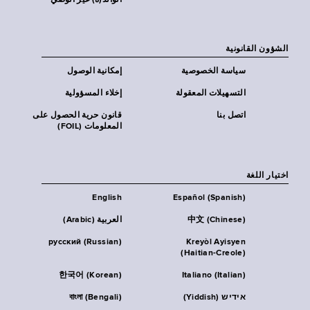
الوالد(ة) غير الوصي
الشؤون القانونية
سياسة الخصوصية
إمكانية الوصول
التسهيلات المعقولة
إخلاء المسؤولية
اتصل بنا
قانون حرية الحصول على
المعلومات (FOIL)
اختيار اللغة
English
Español (Spanish)
中文 (Chinese)
العربية (Arabic)
русский (Russian)
Kreyòl Ayisyen
(Haitian-Creole)
한국어 (Korean)
Italiano (Italian)
אידיש (Yiddish)
বাংলা (Bengali)