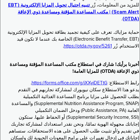
للمزيد من المعلومات، زُر
تنبيه احتيال تحويل المزايا الإلكترونية (EBT
Scam Alert) | مكتب المساعدة المؤقتة ومساعدة ذوي الإعاقة
.
(OTDA)
حماية مزاياك. تعرف على كيفية تجميد بطاقة تحويل المزايا الإلكترونية
(Electronic Benefit Transfer, EBT) الخاصة بك عندما لا تكون قيد
الاستخدام. زُر
https://otda.ny.gov/5261
.
أخبرنا برأيك! شارك في استطلاع مكتب المساعدة المؤقتة ومساعدة
ذوي الإعاقة (OTDA) للمزايا العامة!
رابط الاستطلاع:
https://forms.office.com/g/iXXyiDETtG
.
يدعو هذا الاستطلاع سكان نيويورك لمشاركة تجاربهم في التقدم
بطلب للحصول على مزايا برنامج المساعدة الغذائية التكميلية
(Supplemental Nutrition Assistance Program, SNAP) والمساعدة
العامة (Public Assistance, PA) ودخل الضمان التكميلي
(Supplemental Security Income, SSI) أو الحفاظ عليها. ستكون
إجاباتك مجهولة الهوية تمامًا، ونحن نقدر استعدادك لمشاركة تجاربك
في تقديم و/أو تثبيت طلب الحصول على هذه الاستحقاقات. ستساهم
إجاباتك في إدخال تغييرات على برامج المعونات الحيوية لك ولسكان