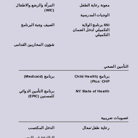
معونة رعاية الطفل
المرآة والرضع والاطفال
(WIC)
الوجبات المدرسية
SSI برنامج الولاية
الصيف وجبة البرنامج
التكميلي لدخل الضمان
التكميلي
شؤون المحاربين القدامى
التأمين الصحي
برنامج (Child Health
برنامج (Medicaid)
Plus: CHP)
NY State of Health
برنامج التأمين الدوائي
للمسنين (EPIC)
خصومات ضريبية
رعاية طفل/معال
الدخل المكتسب