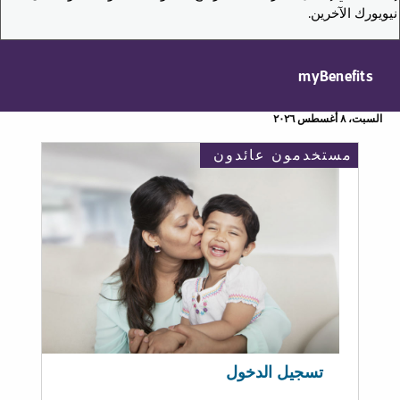
نيويورك الآخرين.
myBenefits
السبت، ٨ أغسطس ٢٠٢٦
مستخدمون عائدون
تسجيل الدخول