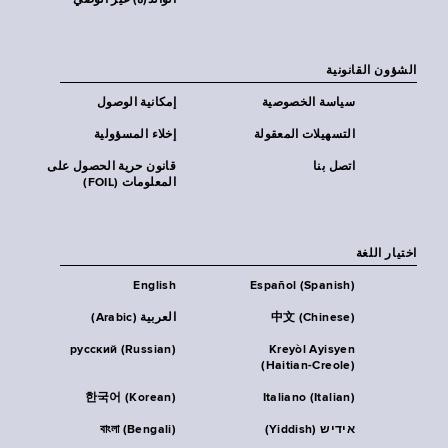
الوالد(ة) غير الوصي
الشؤون القانونية
سياسة الخصوصية
إمكانية الوصول
التسهيلات المعقولة
إخلاء المسؤولية
اتصل بنا
قانون حرية الحصول على
المعلومات (FOIL)
اختيار اللغة
English
Español (Spanish)
中文 (Chinese)
العربية (Arabic)
русский (Russian)
Kreyòl Ayisyen
(Haitian-Creole)
한국어 (Korean)
Italiano (Italian)
אידיש (Yiddish)
বাংলা (Bengali)