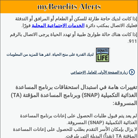
myBenefits Alerts
إذا كانت لديك حاجة طارئة للسكن أو الطعام أو المرافق أو التدفئة
فعليك الاتصال بمكتب دائرة
الخدمات الاجتماعية المحلية
فورًا.
إذا كانت هناك حالة طوارئ طبية أو تهدد الحياة يرجى الاتصال بالرقم
911.
لديك القدرة على منح الحياة. انقر هنا للمزيد من المعلومات
زيارة الصفحة الأولى للعامل الاجتماعي
تغييرات هامة في استبدال استحقاقات برنامج المساعدة
الغذائية التكميلية (SNAP) وبرنامج المساعدة المؤقتة (TA)
المسروقة:
لم يعد يتم قبول طلبات الحصول على إعانات برنامج المساعدة
الغذائية التكميلية (SNAP) المسروقة.
لا يزال بإمكان الأسر التقدم بطلب للحصول على إعانات المساعدة
المؤقتة TA (نقداً) البديلة التي سُرقت.