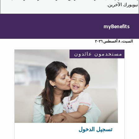
نيويورك الآخرين.
myBenefits
السبت، ٨ أغسطس ٢٠٢٦
مستخدمون عائدون
تسجيل الدخول