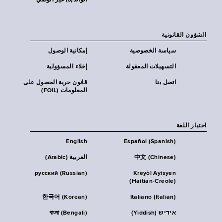
الوالد(ة) غير الوصي
الشؤون القانونية
سياسة الخصوصية
إمكانية الوصول
التسهيلات المعقولة
إخلاء المسؤولية
اتصل بنا
قانون حرية الحصول على
المعلومات (FOIL)
اختيار اللغة
English
Español (Spanish)
中文 (Chinese)
العربية (Arabic)
русский (Russian)
Kreyòl Ayisyen
(Haitian-Creole)
한국어 (Korean)
Italiano (Italian)
אידיש (Yiddish)
বাংলা (Bengali)