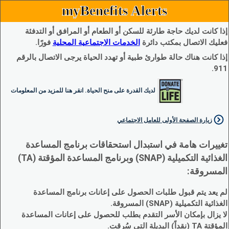
myBenefits Alerts
إذا كانت لديك حاجة طارئة للسكن أو الطعام أو المرافق أو التدفئة
فعليك الاتصال بمكتب دائرة
الخدمات الاجتماعية المحلية
فورًا.
إذا كانت هناك حالة طوارئ طبية أو تهدد الحياة يرجى الاتصال بالرقم
911.
لديك القدرة على منح الحياة. انقر هنا للمزيد من المعلومات
زيارة الصفحة الأولى للعامل الاجتماعي
تغييرات هامة في استبدال استحقاقات برنامج المساعدة
الغذائية التكميلية (SNAP) وبرنامج المساعدة المؤقتة (TA)
المسروقة:
لم يعد يتم قبول طلبات الحصول على إعانات برنامج المساعدة
الغذائية التكميلية (SNAP) المسروقة.
لا يزال بإمكان الأسر التقدم بطلب للحصول على إعانات المساعدة
المؤقتة TA (نقداً) البديلة التي سُرقت.