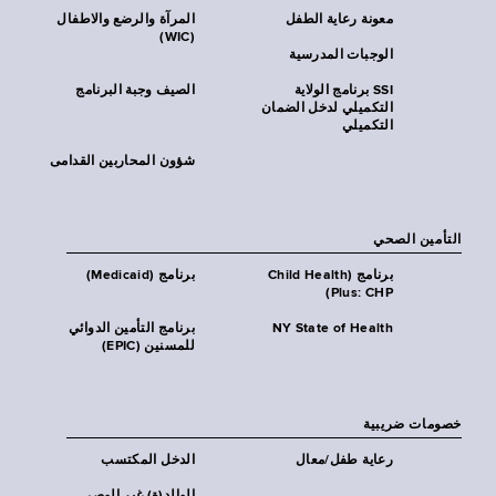
معونة رعاية الطفل
المرآة والرضع والاطفال
(WIC)
الوجبات المدرسية
SSI برنامج الولاية
الصيف وجبة البرنامج
التكميلي لدخل الضمان
التكميلي
شؤون المحاربين القدامى
التأمين الصحي
برنامج (Child Health
برنامج (Medicaid)
Plus: CHP)
NY State of Health
برنامج التأمين الدوائي
للمسنين (EPIC)
خصومات ضريبية
رعاية طفل/معال
الدخل المكتسب