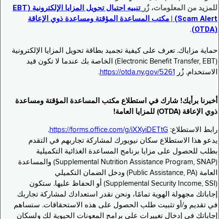
للمزيد من المعلومات، زُر
تنبيه احتيال تحويل المزايا الإلكترونية (EBT
Scam Alert) | مكتب المساعدة المؤقتة ومساعدة ذوي الإعاقة
.
(OTDA)
حماية مزاياك. تعرف على كيفية تجميد بطاقة تحويل المزايا الإلكترونية
(Electronic Benefit Transfer, EBT) الخاصة بك عندما لا تكون قيد
الاستخدام. زُر
https://otda.ny.gov/5261
.
أخبرنا برأيك! شارك في استطلاع مكتب المساعدة المؤقتة ومساعدة
ذوي الإعاقة (OTDA) للمزايا العامة!
رابط الاستطلاع:
https://forms.office.com/g/iXXyiDETtG
.
يدعو هذا الاستطلاع سكان نيويورك لمشاركة تجاربهم في التقدم
بطلب للحصول على مزايا برنامج المساعدة الغذائية التكميلية
(Supplemental Nutrition Assistance Program, SNAP) والمساعدة
العامة (Public Assistance, PA) ودخل الضمان التكميلي
(Supplemental Security Income, SSI) أو الحفاظ عليها. ستكون
إجاباتك مجهولة الهوية تمامًا، ونحن نقدر استعدادك لمشاركة تجاربك
في تقديم و/أو تثبيت طلب الحصول على هذه الاستحقاقات. ستساهم
إجاباتك في إدخال تغييرات على برامج المعونات الحيوية لك ولسكان