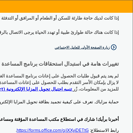
إذا كانت لديك حاجة طارئة للسكن أو الطعام أو المرافق أو التدفئة
إذا كانت هناك حالة طوارئ طبية أو تهدد الحياة يرجى الاتصال بالرقم 11
زيارة الصفحة الأولى للعامل الاجتماعي
تغييرات هامة في استبدال استحقاقات برنامج المساعدة الغذائية التكميلية (SNAP) وبرنامج المس
لم يعد يتم قبول طلبات الحصول على إعانات برنامج المساعدة الغذائية التكميلية
لا يزال بإمكان الأسر التقدم بطلب للحصول على إعانات المساعدة المؤقتة TA (نقداً) البديلة
للمزيد من المعلومات، زُر
تنبيه احتيال تحويل المزايا الإلكترونية (EBT Scam Alert) | مكتب المساعدة المؤقتة ومساعدة ذوي الإعاقة (OTDA)
حماية مزاياك. تعرف على كيفية تجميد بطاقة تحويل المزايا الإلكترونية (Electronic Benefit Transfer, EBT) الخاصة بك عندما لا تكون قيد الاست
أخبرنا برأيك! شارك في استطلاع مكتب المساعدة المؤقتة ومساعدة ذوي الإعاقة (TDA
رابط الاستطلاع:
https://forms.office.com/g/iXXyiDETtG
.