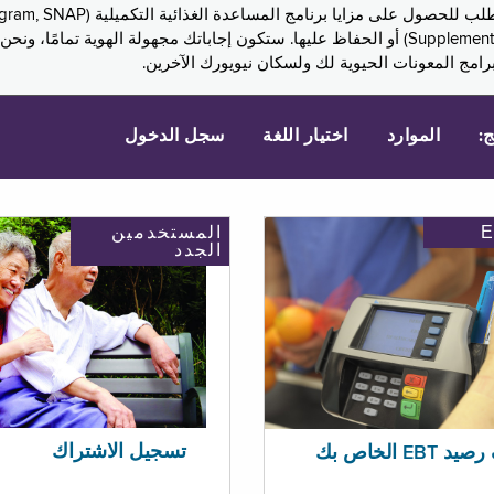
Assistance, PA) ودخل الضمان التكميلي (Supplemental Security Income, SSI) أو الحفاظ عليها. 
امج المعونات الحيوية لك ولسكان نيويورك الآخرين.
ج:
الموارد
اختيار اللغة
سجل الدخول
المستخدمين
الجدد
تسجيل الاشتراك
EBT الخاص بك