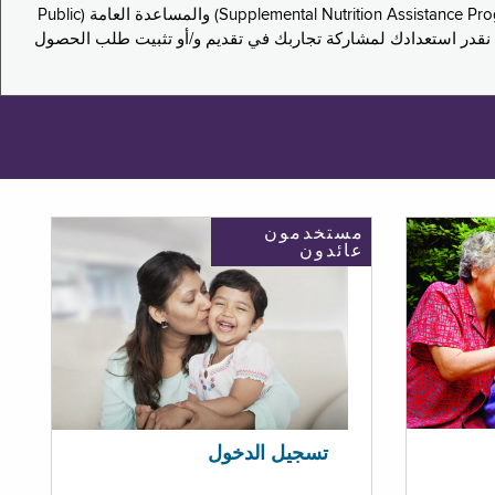
يدعو هذا الاستطلاع سكان نيويورك لمشاركة تجاربهم في التقدم بطلب للحصول على مزايا برنامج المساعدة الغذائية التكميلية (Supplemental Nutrition Assistance Program, SNAP) والمساعدة العامة (Public
ستكون إجاباتك مجهولة الهوية تمامًا، ونحن نقدر استعدادك لمشاركة تجاربك في تقديم و/أو تثبيت طلب الحصول
مستخدمون
عائدون
تسجيل الدخول