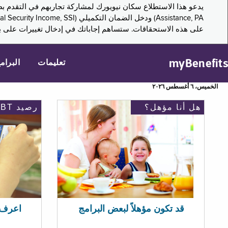
على هذه الاستحقاقات. ستساهم إجاباتك في إدخال تغييرات على بر
myBenefits
تعليمات
البرام
الخميس، ٦ أغسطس ٢٠٢٦
هل أنا مؤهل؟
رصيد EBT
اعرف رصيد 
قد تكون مؤهلاً لبعض البرامج