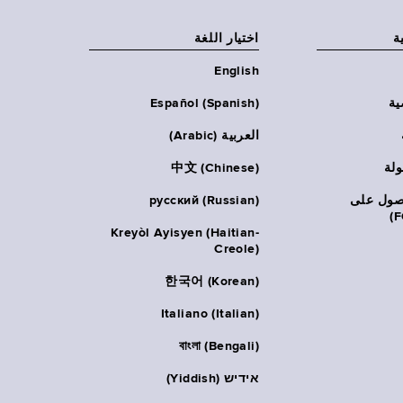
ة
اختيار اللغة
English
ية
Español (Spanish)
العربية (Arabic)
ولة
中文 (Chinese)
حصول على
русский (Russian)
Kreyòl Ayisyen (Haitian-
Creole)
한국어 (Korean)
Italiano (Italian)
বাংলা (Bengali)
אידיש (Yiddish)