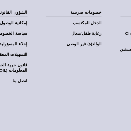
خصومات ضريبية
الشؤون القانوني
الدخل المكتسب
إمكانية الوصول
Chi:
رعاية طفل/معال
سياسة الخصوص
الوالد(ة) غير الوصي
إخلاء المسؤولية
مسنين
التسهيلات المعق
قانون حرية ال
المعلومات (FOIL)
اتصل بنا