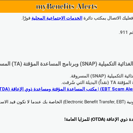
myBenefits Alerts
 فعليك الاتصال بمكتب دائرة
الخدمات الاجتماعية المحلية
فورًا.
9.
اعدة المؤقتة (TA) المسروقة:
 (SNAP) المسروقة.
 التي سُرقت.
خدام. زُر
O) للمزايا العامة!