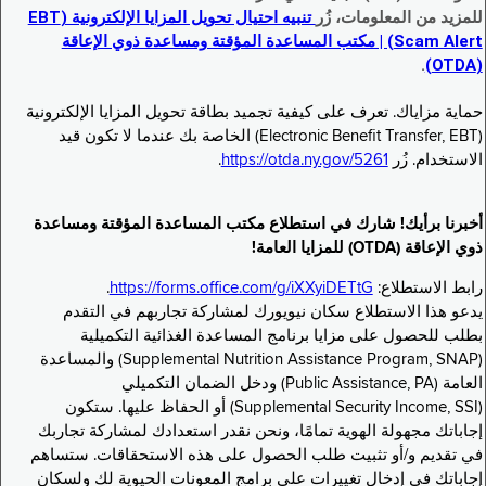
للمزيد من المعلومات، زُر
تنبيه احتيال تحويل المزايا الإلكترونية (EBT
Scam Alert) | مكتب المساعدة المؤقتة ومساعدة ذوي الإعاقة
.
(OTDA)
حماية مزاياك. تعرف على كيفية تجميد بطاقة تحويل المزايا الإلكترونية
(Electronic Benefit Transfer, EBT) الخاصة بك عندما لا تكون قيد
الاستخدام. زُر
https://otda.ny.gov/5261
.
أخبرنا برأيك! شارك في استطلاع مكتب المساعدة المؤقتة ومساعدة
ذوي الإعاقة (OTDA) للمزايا العامة!
رابط الاستطلاع:
https://forms.office.com/g/iXXyiDETtG
.
يدعو هذا الاستطلاع سكان نيويورك لمشاركة تجاربهم في التقدم
بطلب للحصول على مزايا برنامج المساعدة الغذائية التكميلية
(Supplemental Nutrition Assistance Program, SNAP) والمساعدة
العامة (Public Assistance, PA) ودخل الضمان التكميلي
(Supplemental Security Income, SSI) أو الحفاظ عليها. ستكون
إجاباتك مجهولة الهوية تمامًا، ونحن نقدر استعدادك لمشاركة تجاربك
في تقديم و/أو تثبيت طلب الحصول على هذه الاستحقاقات. ستساهم
إجاباتك في إدخال تغييرات على برامج المعونات الحيوية لك ولسكان