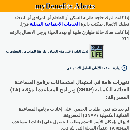
myBenefits Alerts
إذا كانت لديك حاجة طارئة للسكن أو الطعام أو المرافق أو التدفئة
فعليك الاتصال بمكتب دائرة
الخدمات الاجتماعية المحلية
فورًا.
إذا كانت هناك حالة طوارئ طبية أو تهدد الحياة يرجى الاتصال بالرقم
911.
لديك القدرة على منح الحياة. انقر هنا للمزيد من المعلومات
زيارة الصفحة الأولى للعامل الاجتماعي
تغييرات هامة في استبدال استحقاقات برنامج المساعدة
الغذائية التكميلية (SNAP) وبرنامج المساعدة المؤقتة (TA)
المسروقة:
لم يعد يتم قبول طلبات الحصول على إعانات برنامج المساعدة
الغذائية التكميلية (SNAP) المسروقة.
لا يزال بإمكان الأسر التقدم بطلب للحصول على إعانات المساعدة
المؤقتة TA (نقداً) البديلة التي سُرقت.