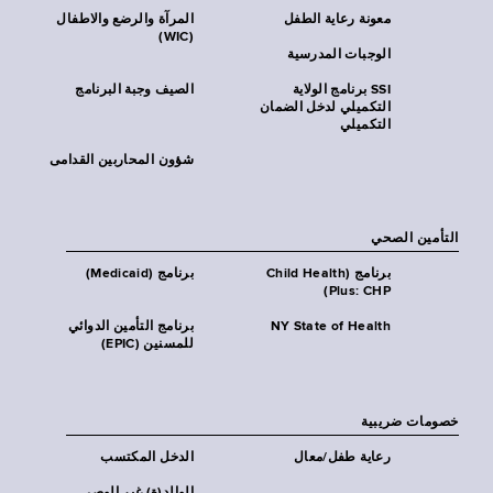
معونة رعاية الطفل
المرآة والرضع والاطفال
(WIC)
الوجبات المدرسية
SSI برنامج الولاية
الصيف وجبة البرنامج
التكميلي لدخل الضمان
التكميلي
شؤون المحاربين القدامى
التأمين الصحي
برنامج (Child Health
برنامج (Medicaid)
Plus: CHP)
NY State of Health
برنامج التأمين الدوائي
للمسنين (EPIC)
خصومات ضريبية
رعاية طفل/معال
الدخل المكتسب