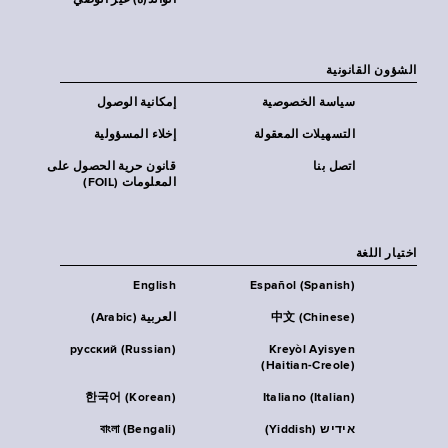
الوالد(ة) غير الوصي
الشؤون القانونية
سياسة الخصوصية
إمكانية الوصول
التسهيلات المعقولة
إخلاء المسؤولية
اتصل بنا
قانون حرية الحصول على
المعلومات (FOIL)
اختيار اللغة
English
Español (Spanish)
中文 (Chinese)
العربية (Arabic)
русский (Russian)
Kreyòl Ayisyen
(Haitian-Creole)
한국어 (Korean)
Italiano (Italian)
אידיש (Yiddish)
বাংলা (Bengali)