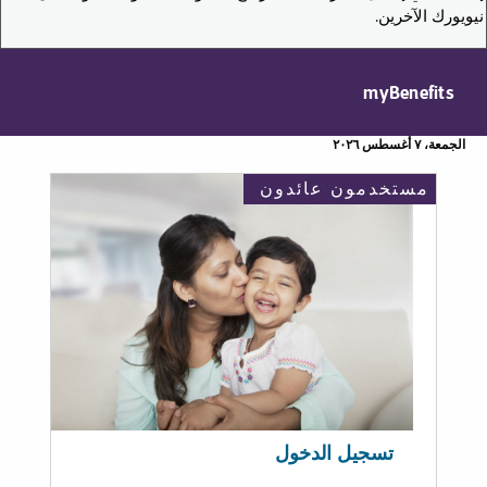
نيويورك الآخرين.
myBenefits
الجمعة، ٧ أغسطس ٢٠٢٦
مستخدمون عائدون
تسجيل الدخول