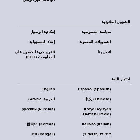
الوالد(ة) غير الوصي
الشؤون القانونية
سياسة الخصوصية
إمكانية الوصول
التسهيلات المعقولة
إخلاء المسؤولية
اتصل بنا
قانون حرية الحصول على
المعلومات (FOIL)
اختيار اللغة
English
Español (Spanish)
中文 (Chinese)
العربية (Arabic)
русский (Russian)
Kreyòl Ayisyen
(Haitian-Creole)
한국어 (Korean)
Italiano (Italian)
אידיש (Yiddish)
বাংলা (Bengali)