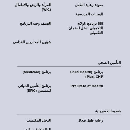
معونة رعاية الطفل
المرآة والرضع والاطفال
(WIC)
الوجبات المدرسية
SSI برنامج الولاية
الصيف وجبة البرنامج
التكميلي لدخل الضمان
التكميلي
شؤون المحاربين القدامى
التأمين الصحي
برنامج (Child Health
برنامج (Medicaid)
Plus: CHP)
NY State of Health
برنامج التأمين الدوائي
للمسنين (EPIC)
خصومات ضريبية
رعاية طفل/معال
الدخل المكتسب