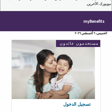
نيويورك الآخرين.
myBenefits
الخميس، ٦ أغسطس ٢٠٢٦
مستخدمون عائدون
تسجيل الدخول