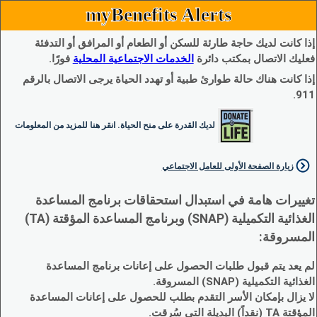
myBenefits Alerts
إذا كانت لديك حاجة طارئة للسكن أو الطعام أو المرافق أو التدفئة
فعليك الاتصال بمكتب دائرة
الخدمات الاجتماعية المحلية
فورًا.
إذا كانت هناك حالة طوارئ طبية أو تهدد الحياة يرجى الاتصال بالرقم
911.
لديك القدرة على منح الحياة. انقر هنا للمزيد من المعلومات
زيارة الصفحة الأولى للعامل الاجتماعي
تغييرات هامة في استبدال استحقاقات برنامج المساعدة
الغذائية التكميلية (SNAP) وبرنامج المساعدة المؤقتة (TA)
المسروقة:
لم يعد يتم قبول طلبات الحصول على إعانات برنامج المساعدة
الغذائية التكميلية (SNAP) المسروقة.
لا يزال بإمكان الأسر التقدم بطلب للحصول على إعانات المساعدة
المؤقتة TA (نقداً) البديلة التي سُرقت.