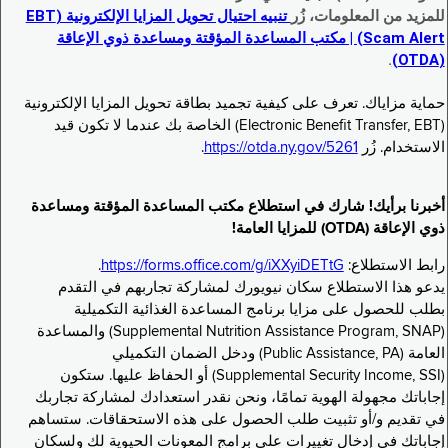
للمزيد من المعلومات، زُر
تنبيه احتيال تحويل المزايا الإلكترونية (EBT
Scam Alert) | مكتب المساعدة المؤقتة ومساعدة ذوي الإعاقة
.
(OTDA)
حماية مزاياك. تعرف على كيفية تجميد بطاقة تحويل المزايا الإلكترونية
(Electronic Benefit Transfer, EBT) الخاصة بك عندما لا تكون قيد
الاستخدام. زُر
https://otda.ny.gov/5261
.
أخبرنا برأيك! شارك في استطلاع مكتب المساعدة المؤقتة ومساعدة
ذوي الإعاقة (OTDA) للمزايا العامة!
رابط الاستطلاع:
https://forms.office.com/g/iXXyiDETtG
.
يدعو هذا الاستطلاع سكان نيويورك لمشاركة تجاربهم في التقدم
بطلب للحصول على مزايا برنامج المساعدة الغذائية التكميلية
(Supplemental Nutrition Assistance Program, SNAP) والمساعدة
العامة (Public Assistance, PA) ودخل الضمان التكميلي
(Supplemental Security Income, SSI) أو الحفاظ عليها. ستكون
إجاباتك مجهولة الهوية تمامًا، ونحن نقدر استعدادك لمشاركة تجاربك
في تقديم و/أو تثبيت طلب الحصول على هذه الاستحقاقات. ستساهم
إجاباتك في إدخال تغييرات على برامج المعونات الحيوية لك ولسكان