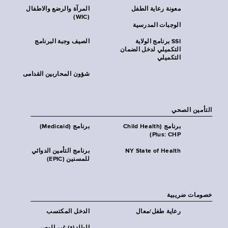
معونة رعاية الطفل
المرآة والرضع والاطفال
(WIC)
الوجبات المدرسية
SSI برنامج الولاية
الصيف وجبة البرنامج
التكميلي لدخل الضمان
التكميلي
شؤون المحاربين القدامى
التأمين الصحي
برنامج (Child Health
برنامج (Medicaid)
Plus: CHP)
NY State of Health
برنامج التأمين الدوائي
للمسنين (EPIC)
خصومات ضريبية
رعاية طفل/معال
الدخل المكتسب