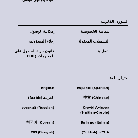
الوالد(ة) غير الوصي
الشؤون القانونية
سياسة الخصوصية
إمكانية الوصول
التسهيلات المعقولة
إخلاء المسؤولية
اتصل بنا
قانون حرية الحصول على
المعلومات (FOIL)
اختيار اللغة
English
Español (Spanish)
中文 (Chinese)
العربية (Arabic)
русский (Russian)
Kreyòl Ayisyen
(Haitian-Creole)
한국어 (Korean)
Italiano (Italian)
אידיש (Yiddish)
বাংলা (Bengali)