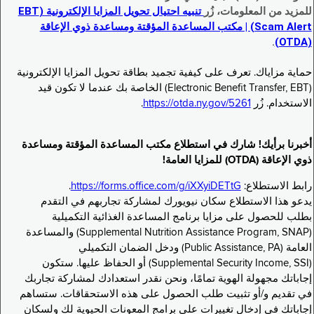
للمزيد من المعلومات، زُر
تنبيه احتيال تحويل المزايا الإلكترونية (EBT
Scam Alert) | مكتب المساعدة المؤقتة ومساعدة ذوي الإعاقة
.
(OTDA)
حماية مزاياك. تعرف على كيفية تجميد بطاقة تحويل المزايا الإلكترونية
(Electronic Benefit Transfer, EBT) الخاصة بك عندما لا تكون قيد
الاستخدام. زُر
https://otda.ny.gov/5261
.
أخبرنا برأيك! شارك في استطلاع مكتب المساعدة المؤقتة ومساعدة
ذوي الإعاقة (OTDA) للمزايا العامة!
رابط الاستطلاع:
https://forms.office.com/g/iXXyiDETtG
.
يدعو هذا الاستطلاع سكان نيويورك لمشاركة تجاربهم في التقدم
بطلب للحصول على مزايا برنامج المساعدة الغذائية التكميلية
(Supplemental Nutrition Assistance Program, SNAP) والمساعدة
العامة (Public Assistance, PA) ودخل الضمان التكميلي
(Supplemental Security Income, SSI) أو الحفاظ عليها. ستكون
إجاباتك مجهولة الهوية تمامًا، ونحن نقدر استعدادك لمشاركة تجاربك
في تقديم و/أو تثبيت طلب الحصول على هذه الاستحقاقات. ستساهم
إجاباتك في إدخال تغييرات على برامج المعونات الحيوية لك ولسكان