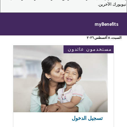
نيويورك الآخرين.
myBenefits
السبت، ٨ أغسطس ٢٠٢٦
مستخدمون عائدون
تسجيل الدخول