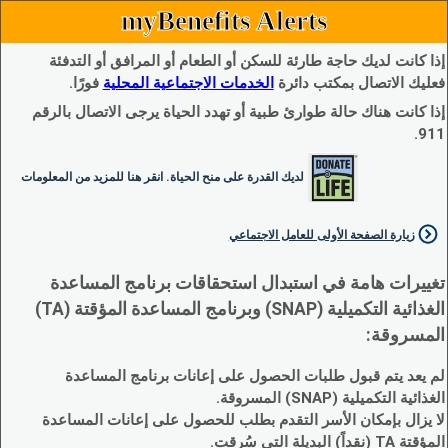
myBenefits Alerts
إذا كانت لديك حاجة طارئة للسكن أو الطعام أو المرافق أو التدفئة
فعليك الاتصال بمكتب دائرة
الخدمات الاجتماعية المحلية
فورًا.
إذا كانت هناك حالة طوارئ طبية أو تهدد الحياة يرجى الاتصال بالرقم
911.
لديك القدرة على منح الحياة. انقر هنا للمزيد من المعلومات
زيارة الصفحة الأولى للعامل الاجتماعي
تغييرات هامة في استبدال استحقاقات برنامج المساعدة
الغذائية التكميلية (SNAP) وبرنامج المساعدة المؤقتة (TA)
المسروقة:
لم يعد يتم قبول طلبات الحصول على إعانات برنامج المساعدة
الغذائية التكميلية (SNAP) المسروقة.
لا يزال بإمكان الأسر التقدم بطلب للحصول على إعانات المساعدة
المؤقتة TA (نقداً) البديلة التي سُرقت.