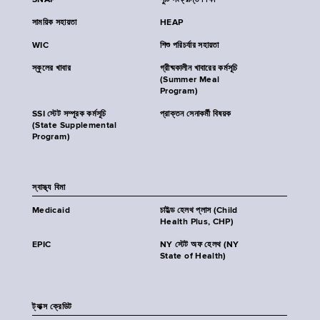
SNAP
পুষ্টি সংক্রান্ত শিক্ষা
সাময়িক সহায়তা
HEAP
WIC
শিশু পরিচর্যার সহায়তা
স্কুলের খাবার
গ্রীষ্মকালীন খাবারের কর্মসূচি
(Summer Meal
Program)
SSI স্টেট সম্পূরক কর্মসূচি
প্রাক্তন সেনাকর্মী বিষয়ক
(State Supplemental
Program)
স্বাস্থ্য বিমা
Medicaid
চাইল্ড হেলথ প্লাস (Child
Health Plus, CHP)
EPIC
NY স্টেট অফ হেলথ (NY
State of Health)
ট্যাক্স ক্রেডিট