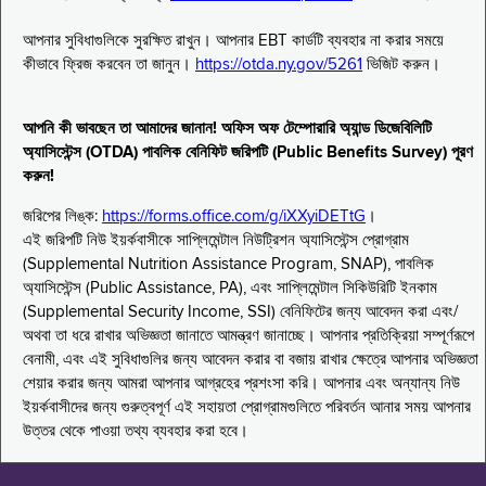
আপনার সুবিধাগুলিকে সুরক্ষিত রাখুন। আপনার EBT কার্ডটি ব্যবহার না করার সময়ে
কীভাবে ফ্রিজ করবেন তা জানুন।
https://otda.ny.gov/5261
ভিজিট করুন।
আপনি কী ভাবছেন তা আমাদের জানান! অফিস অফ টেম্পোরারি অ্যান্ড ডিজেবিলিটি
অ্যাসিস্টেন্স (OTDA) পাবলিক বেনিফিট জরিপটি (Public Benefits Survey) পূরণ
করুন!
জরিপের লিঙ্ক:
https://forms.office.com/g/iXXyiDETtG
।
এই জরিপটি নিউ ইয়র্কবাসীকে সাপ্লিমেন্টাল নিউট্রিশন অ্যাসিস্টেন্স প্রোগ্রাম
(Supplemental Nutrition Assistance Program, SNAP), পাবলিক
অ্যাসিস্টেন্স (Public Assistance, PA), এবং সাপ্লিমেন্টাল সিকিউরিটি ইনকাম
(Supplemental Security Income, SSI) বেনিফিটের জন্য আবেদন করা এবং/
অথবা তা ধরে রাখার অভিজ্ঞতা জানাতে আমন্ত্রণ জানাচ্ছে। আপনার প্রতিক্রিয়া সম্পূর্ণরূপে
বেনামী, এবং এই সুবিধাগুলির জন্য আবেদন করার বা বজায় রাখার ক্ষেত্রে আপনার অভিজ্ঞতা
শেয়ার করার জন্য আমরা আপনার আগ্রহের প্রশংসা করি। আপনার এবং অন্যান্য নিউ
ইয়র্কবাসীদের জন্য গুরুত্বপূর্ণ এই সহায়তা প্রোগ্রামগুলিতে পরিবর্তন আনার সময় আপনার
উত্তর থেকে পাওয়া তথ্য ব্যবহার করা হবে।