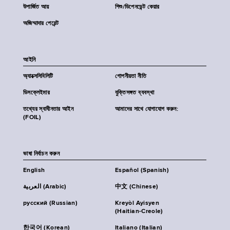
উপার্জিত আয়
শিশু/ডিপেনডেন্ট কেয়ার
অজিম্মাদার পেরেন্ট
আইনি
অ্যাক্সেসিবিলিটি
গোপনীয়তা নীতি
ডিসক্লেইমার
যুক্তিসঙ্গত ব্যবস্থা
তথ্যের স্বাধীনতার আইন
আমাদের সাথে যোগাযোগ করুন:
(FOIL)
ভাষা নির্বাচন করুন
English
Español (Spanish)
العربية (Arabic)
中文 (Chinese)
русский (Russian)
Kreyòl Ayisyen
(Haitian-Creole)
한국어 (Korean)
Italiano (Italian)