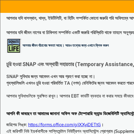
আপনার যদি বাসস্থান, খাদ্য, ইউটিলিটি, বা হিটিং সম্পর্কিত কোনো জরুরি পরি 
আপনার যদি জীবন নাশের বা চিকিৎসা সম্পর্কিত একটি জরুরি পরিস্থিতি থাকে তাহলে অনু
আপনার জীবন বাঁচানোর ক্ষমতা আছে। আরও তথ্যের জন্য এখানে ক্লিক করুন
চুরি হওয়া SNAP এবং অস্থায়ী সহায়তার (Temporary Assistance, TA) সুবিধ
SNAP সুবিধার জন্য আবেদন এখন আর গ্রহণ করা হচ্ছে না।
গৃহস্থালিগুলি এখনও চুরি হওয়া পরিবর্তিত TA (নগদ) বেনিফিটের জ্নয আবেদন করতে পা
আপনার সুবিধাগুলিকে সুরক্ষিত রাখুন। আপনার EBT কার্ডটি ব্যবহার না করার সময়ে কীভা
আপনি কী ভাবছেন তা আমাদের জানান! অফিস অফ টেম্পোরারি অ্যান্ড ডিজেবিলিটি অ্যাসি
জরিপের লিঙ্ক:
https://forms.office.com/g/iXXyiDETtG
।
এই জরিপটি নিউ ইয়র্কবাসীকে সাপ্লিমেন্টাল নিউট্রিশন অ্যাসিস্টেন্স প্রোগ্রাম (S