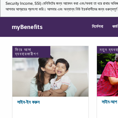
Security Income, SSI) বেনিফিটের জন্য আবেদন করা এবং/অথবা তা ধরে রাখার অভিজ্ঞতা জা
আপনার আগ্রহের প্রশংসা করি। আপনার এবং অন্যান্য নিউ ইয়র্কবাসীদের জন্য গুরুত্বপূর
myBenefits
নির্দেশনা
কার্
ফিরে আসা
নতুন ব্যবহ
ব্যবহারকারীগণ
সাইন-আপ 
সাইন-ইন করুন