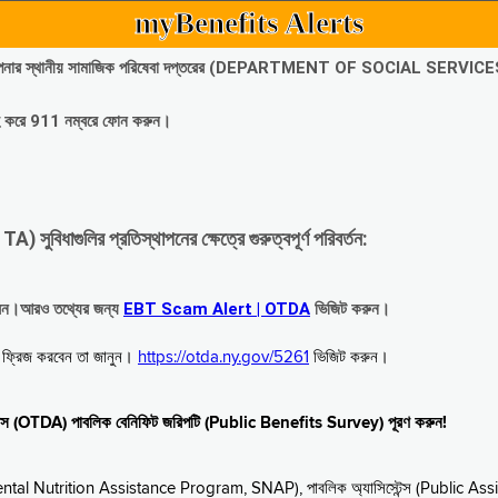
myBenefits Alerts
অবিলম্বে আপনার স্থানীয় সামাজিক পরিষেবা দপ্তরের (DEPARTMENT OF SOCIAL SERVIC
গ্রহ করে 911 নম্বরে ফোন করুন।
াগুলির প্রতিস্থাপনের ক্ষেত্রে গুরুত্বপূর্ণ পরিবর্তন:
রবেন।আরও তথ্যের জন্য
EBT Scam Alert | OTDA
ভিজিট করুন।
বে ফ্রিজ করবেন তা জানুন।
https://otda.ny.gov/5261
ভিজিট করুন।
স্টেন্স (OTDA) পাবলিক বেনিফিট জরিপটি (Public Benefits Survey) পূরণ করুন!
upplemental Nutrition Assistance Program, SNAP), পাবলিক অ্যাসিস্টেন্স (Public As