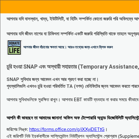
আপনার যদি বাসস্থান, খাদ্য, ইউটিলিটি, বা হিটিং সম্পর্কিত কোনো জরুরি পরি 
আপনার যদি জীবন নাশের বা চিকিৎসা সম্পর্কিত একটি জরুরি পরিস্থিতি থাকে তাহলে অনু
আপনার জীবন বাঁচানোর ক্ষমতা আছে। আরও তথ্যের জন্য এখানে ক্লিক করুন
চুরি হওয়া SNAP এবং অস্থায়ী সহায়তার (Temporary Assistance, TA) সুবিধ
SNAP সুবিধার জন্য আবেদন এখন আর গ্রহণ করা হচ্ছে না।
গৃহস্থালিগুলি এখনও চুরি হওয়া পরিবর্তিত TA (নগদ) বেনিফিটের জ্নয আবেদন করতে পা
আপনার সুবিধাগুলিকে সুরক্ষিত রাখুন। আপনার EBT কার্ডটি ব্যবহার না করার সময়ে কীভা
আপনি কী ভাবছেন তা আমাদের জানান! অফিস অফ টেম্পোরারি অ্যান্ড ডিজেবিলিটি অ্যাসি
জরিপের লিঙ্ক:
https://forms.office.com/g/iXXyiDETtG
।
এই জরিপটি নিউ ইয়র্কবাসীকে সাপ্লিমেন্টাল নিউট্রিশন অ্যাসিস্টেন্স প্রোগ্রাম (S