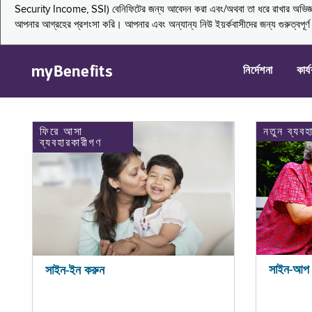
Security Income, SSI) বেনিফিটের জন্য আবেদন করা এবং/অথবা তা ধরে রাখার অভিজ্ঞতা জা
আপনার আগ্রহের প্রশংসা করি। আপনার এবং অন্যান্য নিউ ইয়র্কবাসীদের জন্য গুরুত্বপূর
myBenefits
নির্দেশনা
কার্
ফিরে আসা
নতুন ব্যবহ
ব্যবহারকারীগণ
সাইন-আপ 
সাইন-ইন করুন