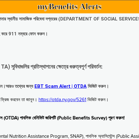
myBenefits Alerts
অবিলম্বে আপনার স্থানীয় সামাজিক পরিষেবা দপ্তরের (DEPARTMENT OF SOCIAL SERVIC
গ্রহ করে 911 নম্বরে ফোন করুন।
াগুলির প্রতিস্থাপনের ক্ষেত্রে গুরুত্বপূর্ণ পরিবর্তন:
রবেন।আরও তথ্যের জন্য
EBT Scam Alert | OTDA
ভিজিট করুন।
বে ফ্রিজ করবেন তা জানুন।
https://otda.ny.gov/5261
ভিজিট করুন।
স্টেন্স (OTDA) পাবলিক বেনিফিট জরিপটি (Public Benefits Survey) পূরণ করুন!
upplemental Nutrition Assistance Program, SNAP), পাবলিক অ্যাসিস্টেন্স (Public As