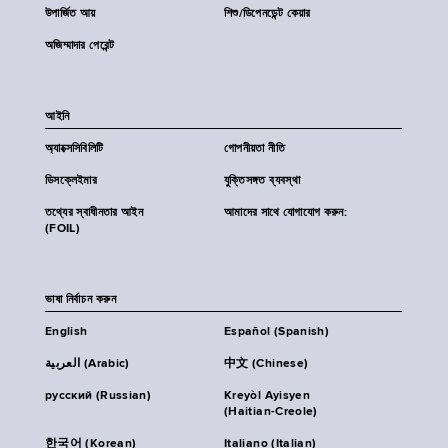
উপার্জিত আয়
শিশু/ডিপেনডেন্ট কেয়ার
অজিম্মাদার পেরেন্ট
আইনি
অ্যাক্সেসিবিলিটি
গোপনীয়তা নীতি
ডিসক্লেইমার
যুক্তিসঙ্গত ব্যবস্থা
তথ্যের স্বাধীনতার আইন
আমাদের সাথে যোগাযোগ করুন:
(FOIL)
ভাষা নির্বাচন করুন
English
Español (Spanish)
العربية (Arabic)
中文 (Chinese)
русский (Russian)
Kreyòl Ayisyen
(Haitian-Creole)
한국어 (Korean)
Italiano (Italian)