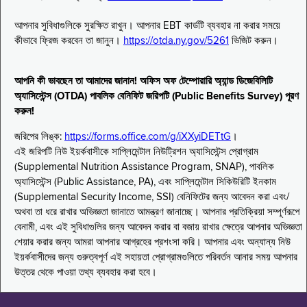
আপনার সুবিধাগুলিকে সুরক্ষিত রাখুন। আপনার EBT কার্ডটি ব্যবহার না করার সময়ে
কীভাবে ফ্রিজ করবেন তা জানুন।
https://otda.ny.gov/5261
ভিজিট করুন।
আপনি কী ভাবছেন তা আমাদের জানান! অফিস অফ টেম্পোরারি অ্যান্ড ডিজেবিলিটি
অ্যাসিস্টেন্স (OTDA) পাবলিক বেনিফিট জরিপটি (Public Benefits Survey) পূরণ
করুন!
জরিপের লিঙ্ক:
https://forms.office.com/g/iXXyiDETtG
।
এই জরিপটি নিউ ইয়র্কবাসীকে সাপ্লিমেন্টাল নিউট্রিশন অ্যাসিস্টেন্স প্রোগ্রাম
(Supplemental Nutrition Assistance Program, SNAP), পাবলিক
অ্যাসিস্টেন্স (Public Assistance, PA), এবং সাপ্লিমেন্টাল সিকিউরিটি ইনকাম
(Supplemental Security Income, SSI) বেনিফিটের জন্য আবেদন করা এবং/
অথবা তা ধরে রাখার অভিজ্ঞতা জানাতে আমন্ত্রণ জানাচ্ছে। আপনার প্রতিক্রিয়া সম্পূর্ণরূপে
বেনামী, এবং এই সুবিধাগুলির জন্য আবেদন করার বা বজায় রাখার ক্ষেত্রে আপনার অভিজ্ঞতা
শেয়ার করার জন্য আমরা আপনার আগ্রহের প্রশংসা করি। আপনার এবং অন্যান্য নিউ
ইয়র্কবাসীদের জন্য গুরুত্বপূর্ণ এই সহায়তা প্রোগ্রামগুলিতে পরিবর্তন আনার সময় আপনার
উত্তর থেকে পাওয়া তথ্য ব্যবহার করা হবে।