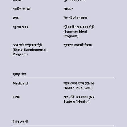
SNAP
পুষ্টি সংক্রান্ত শিক্ষা
সাময়িক সহায়তা
HEAP
WIC
শিশু পরিচর্যার সহায়তা
স্কুলের খাবার
গ্রীষ্মকালীন খাবারের কর্মসূচি
(Summer Meal
Program)
SSI স্টেট সম্পূরক কর্মসূচি
প্রাক্তন সেনাকর্মী বিষয়ক
(State Supplemental
Program)
স্বাস্থ্য বিমা
Medicaid
চাইল্ড হেলথ প্লাস (Child
Health Plus, CHP)
EPIC
NY স্টেট অফ হেলথ (NY
State of Health)
ট্যাক্স ক্রেডিট