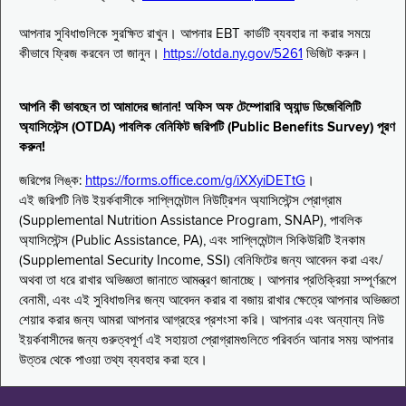
আপনার সুবিধাগুলিকে সুরক্ষিত রাখুন। আপনার EBT কার্ডটি ব্যবহার না করার সময়ে
কীভাবে ফ্রিজ করবেন তা জানুন।
https://otda.ny.gov/5261
ভিজিট করুন।
আপনি কী ভাবছেন তা আমাদের জানান! অফিস অফ টেম্পোরারি অ্যান্ড ডিজেবিলিটি
অ্যাসিস্টেন্স (OTDA) পাবলিক বেনিফিট জরিপটি (Public Benefits Survey) পূরণ
করুন!
জরিপের লিঙ্ক:
https://forms.office.com/g/iXXyiDETtG
।
এই জরিপটি নিউ ইয়র্কবাসীকে সাপ্লিমেন্টাল নিউট্রিশন অ্যাসিস্টেন্স প্রোগ্রাম
(Supplemental Nutrition Assistance Program, SNAP), পাবলিক
অ্যাসিস্টেন্স (Public Assistance, PA), এবং সাপ্লিমেন্টাল সিকিউরিটি ইনকাম
(Supplemental Security Income, SSI) বেনিফিটের জন্য আবেদন করা এবং/
অথবা তা ধরে রাখার অভিজ্ঞতা জানাতে আমন্ত্রণ জানাচ্ছে। আপনার প্রতিক্রিয়া সম্পূর্ণরূপে
বেনামী, এবং এই সুবিধাগুলির জন্য আবেদন করার বা বজায় রাখার ক্ষেত্রে আপনার অভিজ্ঞতা
শেয়ার করার জন্য আমরা আপনার আগ্রহের প্রশংসা করি। আপনার এবং অন্যান্য নিউ
ইয়র্কবাসীদের জন্য গুরুত্বপূর্ণ এই সহায়তা প্রোগ্রামগুলিতে পরিবর্তন আনার সময় আপনার
উত্তর থেকে পাওয়া তথ্য ব্যবহার করা হবে।