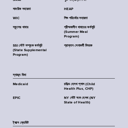
SNAP
পুষ্টি সংক্রান্ত শিক্ষা
সাময়িক সহায়তা
HEAP
WIC
শিশু পরিচর্যার সহায়তা
স্কুলের খাবার
গ্রীষ্মকালীন খাবারের কর্মসূচি
(Summer Meal
Program)
SSI স্টেট সম্পূরক কর্মসূচি
প্রাক্তন সেনাকর্মী বিষয়ক
(State Supplemental
Program)
স্বাস্থ্য বিমা
Medicaid
চাইল্ড হেলথ প্লাস (Child
Health Plus, CHP)
EPIC
NY স্টেট অফ হেলথ (NY
State of Health)
ট্যাক্স ক্রেডিট