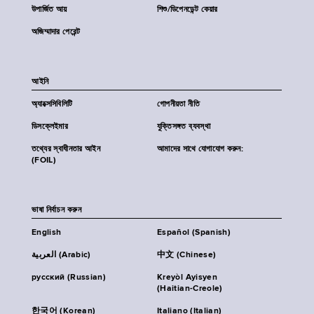
উপার্জিত আয়
শিশু/ডিপেনডেন্ট কেয়ার
অজিম্মাদার পেরেন্ট
আইনি
অ্যাক্সেসিবিলিটি
গোপনীয়তা নীতি
ডিসক্লেইমার
যুক্তিসঙ্গত ব্যবস্থা
তথ্যের স্বাধীনতার আইন
আমাদের সাথে যোগাযোগ করুন:
(FOIL)
ভাষা নির্বাচন করুন
English
Español (Spanish)
العربية (Arabic)
中文 (Chinese)
русский (Russian)
Kreyòl Ayisyen
(Haitian-Creole)
한국어 (Korean)
Italiano (Italian)