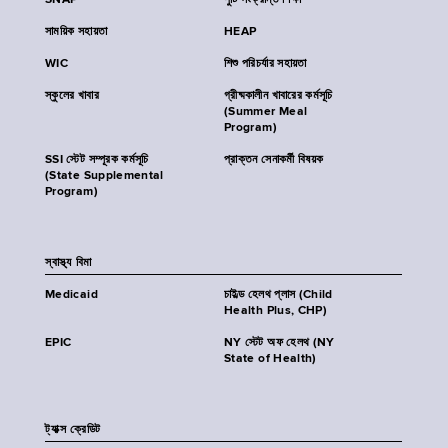
SNAP
পুষ্টি সংক্রান্ত শিক্ষা
সাময়িক সহায়তা
HEAP
WIC
শিশু পরিচর্যার সহায়তা
স্কুলের খাবার
গ্রীষ্মকালীন খাবারের কর্মসূচি
(Summer Meal
Program)
SSI স্টেট সম্পূরক কর্মসূচি
প্রাক্তন সেনাকর্মী বিষয়ক
(State Supplemental
Program)
স্বাস্থ্য বিমা
Medicaid
চাইল্ড হেলথ প্লাস (Child
Health Plus, CHP)
EPIC
NY স্টেট অফ হেলথ (NY
State of Health)
ট্যাক্স ক্রেডিট