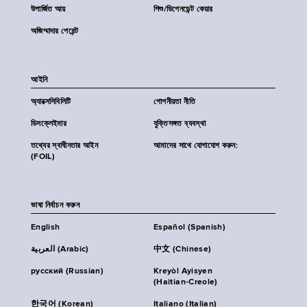
উপার্জিত আয়
শিশু/ডিপেনডেন্ট কেয়ার
অজিম্মাদার পেরেন্ট
আইনি
অ্যাক্সেসিবিলিটি
গোপনীয়তা নীতি
ডিসক্লেইমার
যুক্তিসঙ্গত ব্যবস্থা
তথ্যের স্বাধীনতার আইন
আমাদের সাথে যোগাযোগ করুন:
(FOIL)
ভাষা নির্বাচন করুন
English
Español (Spanish)
العربية (Arabic)
中文 (Chinese)
русский (Russian)
Kreyòl Ayisyen
(Haitian-Creole)
한국어 (Korean)
Italiano (Italian)