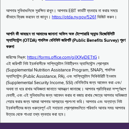
আপনার সুবিধাগুলিকে সুরক্ষিত রাখুন। আপনার EBT কার্ডটি ব্যবহার না করার সময়ে
কীভাবে ফ্রিজ করবেন তা জানুন।
https://otda.ny.gov/5261
ভিজিট করুন।
আপনি কী ভাবছেন তা আমাদের জানান! অফিস অফ টেম্পোরারি অ্যান্ড ডিজেবিলিটি
অ্যাসিস্টেন্স (OTDA) পাবলিক বেনিফিট জরিপটি (Public Benefits Survey) পূরণ
করুন!
জরিপের লিঙ্ক:
https://forms.office.com/g/iXXyiDETtG
।
এই জরিপটি নিউ ইয়র্কবাসীকে সাপ্লিমেন্টাল নিউট্রিশন অ্যাসিস্টেন্স প্রোগ্রাম
(Supplemental Nutrition Assistance Program, SNAP), পাবলিক
অ্যাসিস্টেন্স (Public Assistance, PA), এবং সাপ্লিমেন্টাল সিকিউরিটি ইনকাম
(Supplemental Security Income, SSI) বেনিফিটের জন্য আবেদন করা এবং/
অথবা তা ধরে রাখার অভিজ্ঞতা জানাতে আমন্ত্রণ জানাচ্ছে। আপনার প্রতিক্রিয়া সম্পূর্ণরূপে
বেনামী, এবং এই সুবিধাগুলির জন্য আবেদন করার বা বজায় রাখার ক্ষেত্রে আপনার অভিজ্ঞতা
শেয়ার করার জন্য আমরা আপনার আগ্রহের প্রশংসা করি। আপনার এবং অন্যান্য নিউ
ইয়র্কবাসীদের জন্য গুরুত্বপূর্ণ এই সহায়তা প্রোগ্রামগুলিতে পরিবর্তন আনার সময় আপনার
উত্তর থেকে পাওয়া তথ্য ব্যবহার করা হবে।