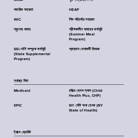
SNAP
পুষ্টি সংক্রান্ত শিক্ষা
সাময়িক সহায়তা
HEAP
WIC
শিশু পরিচর্যার সহায়তা
স্কুলের খাবার
গ্রীষ্মকালীন খাবারের কর্মসূচি
(Summer Meal
Program)
SSI স্টেট সম্পূরক কর্মসূচি
প্রাক্তন সেনাকর্মী বিষয়ক
(State Supplemental
Program)
স্বাস্থ্য বিমা
Medicaid
চাইল্ড হেলথ প্লাস (Child
Health Plus, CHP)
EPIC
NY স্টেট অফ হেলথ (NY
State of Health)
ট্যাক্স ক্রেডিট