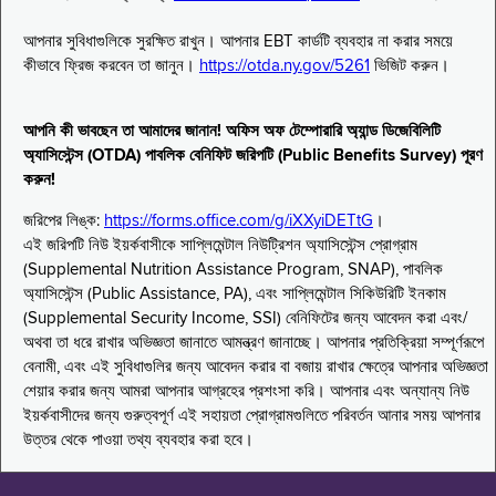
আপনার সুবিধাগুলিকে সুরক্ষিত রাখুন। আপনার EBT কার্ডটি ব্যবহার না করার সময়ে
কীভাবে ফ্রিজ করবেন তা জানুন।
https://otda.ny.gov/5261
ভিজিট করুন।
আপনি কী ভাবছেন তা আমাদের জানান! অফিস অফ টেম্পোরারি অ্যান্ড ডিজেবিলিটি
অ্যাসিস্টেন্স (OTDA) পাবলিক বেনিফিট জরিপটি (Public Benefits Survey) পূরণ
করুন!
জরিপের লিঙ্ক:
https://forms.office.com/g/iXXyiDETtG
।
এই জরিপটি নিউ ইয়র্কবাসীকে সাপ্লিমেন্টাল নিউট্রিশন অ্যাসিস্টেন্স প্রোগ্রাম
(Supplemental Nutrition Assistance Program, SNAP), পাবলিক
অ্যাসিস্টেন্স (Public Assistance, PA), এবং সাপ্লিমেন্টাল সিকিউরিটি ইনকাম
(Supplemental Security Income, SSI) বেনিফিটের জন্য আবেদন করা এবং/
অথবা তা ধরে রাখার অভিজ্ঞতা জানাতে আমন্ত্রণ জানাচ্ছে। আপনার প্রতিক্রিয়া সম্পূর্ণরূপে
বেনামী, এবং এই সুবিধাগুলির জন্য আবেদন করার বা বজায় রাখার ক্ষেত্রে আপনার অভিজ্ঞতা
শেয়ার করার জন্য আমরা আপনার আগ্রহের প্রশংসা করি। আপনার এবং অন্যান্য নিউ
ইয়র্কবাসীদের জন্য গুরুত্বপূর্ণ এই সহায়তা প্রোগ্রামগুলিতে পরিবর্তন আনার সময় আপনার
উত্তর থেকে পাওয়া তথ্য ব্যবহার করা হবে।