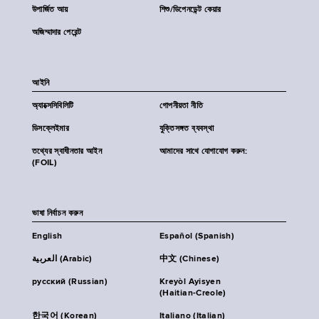
উপার্জিত আয়
শিশু/ডিপেনডেন্ট কেয়ার
অজিম্মাদার পেরেন্ট
আইনি
অ্যাক্সেসিবিলিটি
গোপনীয়তা নীতি
ডিসক্লেইমার
যুক্তিসঙ্গত ব্যবস্থা
তথ্যের স্বাধীনতার আইন
আমাদের সাথে যোগাযোগ করুন:
(FOIL)
ভাষা নির্বাচন করুন
English
Español (Spanish)
العربية (Arabic)
中文 (Chinese)
русский (Russian)
Kreyòl Ayisyen
(Haitian-Creole)
한국어 (Korean)
Italiano (Italian)