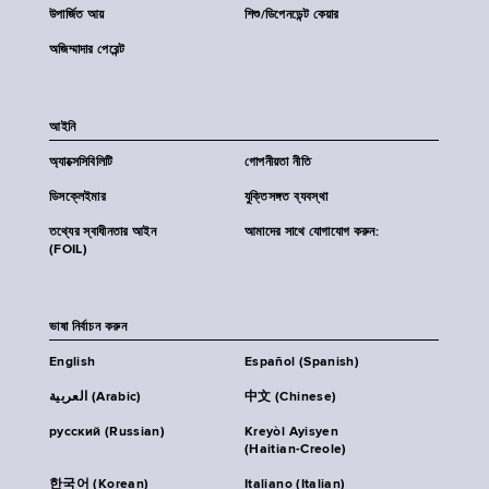
উপার্জিত আয়
শিশু/ডিপেনডেন্ট কেয়ার
অজিম্মাদার পেরেন্ট
আইনি
অ্যাক্সেসিবিলিটি
গোপনীয়তা নীতি
ডিসক্লেইমার
যুক্তিসঙ্গত ব্যবস্থা
তথ্যের স্বাধীনতার আইন
আমাদের সাথে যোগাযোগ করুন:
(FOIL)
ভাষা নির্বাচন করুন
English
Español (Spanish)
العربية (Arabic)
中文 (Chinese)
русский (Russian)
Kreyòl Ayisyen
(Haitian-Creole)
한국어 (Korean)
Italiano (Italian)