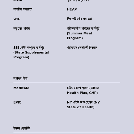
SNAP
পুষ্টি সংক্রান্ত শিক্ষা
সাময়িক সহায়তা
HEAP
WIC
শিশু পরিচর্যার সহায়তা
স্কুলের খাবার
গ্রীষ্মকালীন খাবারের কর্মসূচি
(Summer Meal
Program)
SSI স্টেট সম্পূরক কর্মসূচি
প্রাক্তন সেনাকর্মী বিষয়ক
(State Supplemental
Program)
স্বাস্থ্য বিমা
Medicaid
চাইল্ড হেলথ প্লাস (Child
Health Plus, CHP)
EPIC
NY স্টেট অফ হেলথ (NY
State of Health)
ট্যাক্স ক্রেডিট