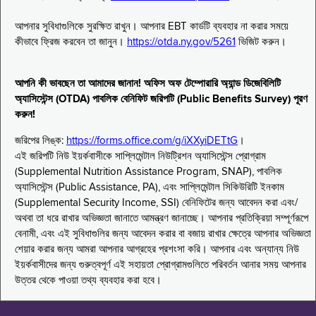
আপনার সুবিধাগুলিকে সুরক্ষিত রাখুন। আপনার EBT কার্ডটি ব্যবহার না করার সময়ে
কীভাবে ফ্রিজ করবেন তা জানুন।
https://otda.ny.gov/5261
ভিজিট করুন।
আপনি কী ভাবছেন তা আমাদের জানান! অফিস অফ টেম্পোরারি অ্যান্ড ডিজেবিলিটি
অ্যাসিস্টেন্স (OTDA) পাবলিক বেনিফিট জরিপটি (Public Benefits Survey) পূরণ
করুন!
জরিপের লিঙ্ক:
https://forms.office.com/g/iXXyiDETtG
।
এই জরিপটি নিউ ইয়র্কবাসীকে সাপ্লিমেন্টাল নিউট্রিশন অ্যাসিস্টেন্স প্রোগ্রাম
(Supplemental Nutrition Assistance Program, SNAP), পাবলিক
অ্যাসিস্টেন্স (Public Assistance, PA), এবং সাপ্লিমেন্টাল সিকিউরিটি ইনকাম
(Supplemental Security Income, SSI) বেনিফিটের জন্য আবেদন করা এবং/
অথবা তা ধরে রাখার অভিজ্ঞতা জানাতে আমন্ত্রণ জানাচ্ছে। আপনার প্রতিক্রিয়া সম্পূর্ণরূপে
বেনামী, এবং এই সুবিধাগুলির জন্য আবেদন করার বা বজায় রাখার ক্ষেত্রে আপনার অভিজ্ঞতা
শেয়ার করার জন্য আমরা আপনার আগ্রহের প্রশংসা করি। আপনার এবং অন্যান্য নিউ
ইয়র্কবাসীদের জন্য গুরুত্বপূর্ণ এই সহায়তা প্রোগ্রামগুলিতে পরিবর্তন আনার সময় আপনার
উত্তর থেকে পাওয়া তথ্য ব্যবহার করা হবে।