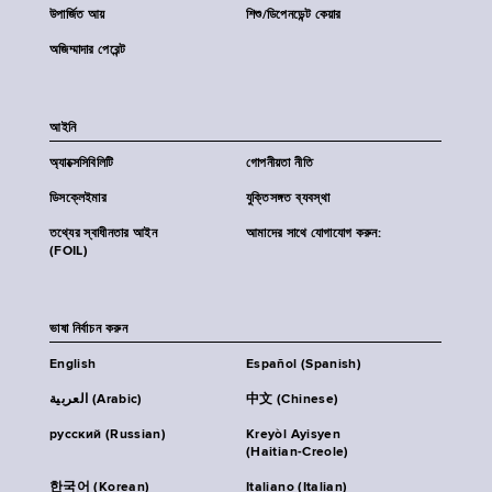
উপার্জিত আয়
শিশু/ডিপেনডেন্ট কেয়ার
অজিম্মাদার পেরেন্ট
আইনি
অ্যাক্সেসিবিলিটি
গোপনীয়তা নীতি
ডিসক্লেইমার
যুক্তিসঙ্গত ব্যবস্থা
তথ্যের স্বাধীনতার আইন
আমাদের সাথে যোগাযোগ করুন:
(FOIL)
ভাষা নির্বাচন করুন
English
Español (Spanish)
العربية (Arabic)
中文 (Chinese)
русский (Russian)
Kreyòl Ayisyen
(Haitian-Creole)
한국어 (Korean)
Italiano (Italian)