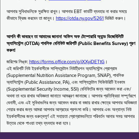
আপনার সুবিধাগুলিকে সুরক্ষিত রাখুন। আপনার EBT কার্ডটি ব্যবহার না করার সময়ে
কীভাবে ফ্রিজ করবেন তা জানুন।
https://otda.ny.gov/5261
ভিজিট করুন।
আপনি কী ভাবছেন তা আমাদের জানান! অফিস অফ টেম্পোরারি অ্যান্ড ডিজেবিলিটি
অ্যাসিস্টেন্স (OTDA) পাবলিক বেনিফিট জরিপটি (Public Benefits Survey) পূরণ
করুন!
জরিপের লিঙ্ক:
https://forms.office.com/g/iXXyiDETtG
।
এই জরিপটি নিউ ইয়র্কবাসীকে সাপ্লিমেন্টাল নিউট্রিশন অ্যাসিস্টেন্স প্রোগ্রাম
(Supplemental Nutrition Assistance Program, SNAP), পাবলিক
অ্যাসিস্টেন্স (Public Assistance, PA), এবং সাপ্লিমেন্টাল সিকিউরিটি ইনকাম
(Supplemental Security Income, SSI) বেনিফিটের জন্য আবেদন করা এবং/
অথবা তা ধরে রাখার অভিজ্ঞতা জানাতে আমন্ত্রণ জানাচ্ছে। আপনার প্রতিক্রিয়া সম্পূর্ণরূপে
বেনামী, এবং এই সুবিধাগুলির জন্য আবেদন করার বা বজায় রাখার ক্ষেত্রে আপনার অভিজ্ঞতা
শেয়ার করার জন্য আমরা আপনার আগ্রহের প্রশংসা করি। আপনার এবং অন্যান্য নিউ
ইয়র্কবাসীদের জন্য গুরুত্বপূর্ণ এই সহায়তা প্রোগ্রামগুলিতে পরিবর্তন আনার সময় আপনার
উত্তর থেকে পাওয়া তথ্য ব্যবহার করা হবে।