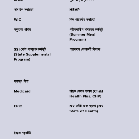
SNAP
পুষ্টি সংক্রান্ত শিক্ষা
সাময়িক সহায়তা
HEAP
WIC
শিশু পরিচর্যার সহায়তা
স্কুলের খাবার
গ্রীষ্মকালীন খাবারের কর্মসূচি
(Summer Meal
Program)
SSI স্টেট সম্পূরক কর্মসূচি
প্রাক্তন সেনাকর্মী বিষয়ক
(State Supplemental
Program)
স্বাস্থ্য বিমা
Medicaid
চাইল্ড হেলথ প্লাস (Child
Health Plus, CHP)
EPIC
NY স্টেট অফ হেলথ (NY
State of Health)
ট্যাক্স ক্রেডিট