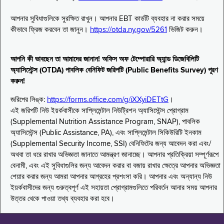
আপনার সুবিধাগুলিকে সুরক্ষিত রাখুন। আপনার EBT কার্ডটি ব্যবহার না করার সময়ে
কীভাবে ফ্রিজ করবেন তা জানুন।
https://otda.ny.gov/5261
ভিজিট করুন।
আপনি কী ভাবছেন তা আমাদের জানান! অফিস অফ টেম্পোরারি অ্যান্ড ডিজেবিলিটি
অ্যাসিস্টেন্স (OTDA) পাবলিক বেনিফিট জরিপটি (Public Benefits Survey) পূরণ
করুন!
জরিপের লিঙ্ক:
https://forms.office.com/g/iXXyiDETtG
।
এই জরিপটি নিউ ইয়র্কবাসীকে সাপ্লিমেন্টাল নিউট্রিশন অ্যাসিস্টেন্স প্রোগ্রাম
(Supplemental Nutrition Assistance Program, SNAP), পাবলিক
অ্যাসিস্টেন্স (Public Assistance, PA), এবং সাপ্লিমেন্টাল সিকিউরিটি ইনকাম
(Supplemental Security Income, SSI) বেনিফিটের জন্য আবেদন করা এবং/
অথবা তা ধরে রাখার অভিজ্ঞতা জানাতে আমন্ত্রণ জানাচ্ছে। আপনার প্রতিক্রিয়া সম্পূর্ণরূপে
বেনামী, এবং এই সুবিধাগুলির জন্য আবেদন করার বা বজায় রাখার ক্ষেত্রে আপনার অভিজ্ঞতা
শেয়ার করার জন্য আমরা আপনার আগ্রহের প্রশংসা করি। আপনার এবং অন্যান্য নিউ
ইয়র্কবাসীদের জন্য গুরুত্বপূর্ণ এই সহায়তা প্রোগ্রামগুলিতে পরিবর্তন আনার সময় আপনার
উত্তর থেকে পাওয়া তথ্য ব্যবহার করা হবে।