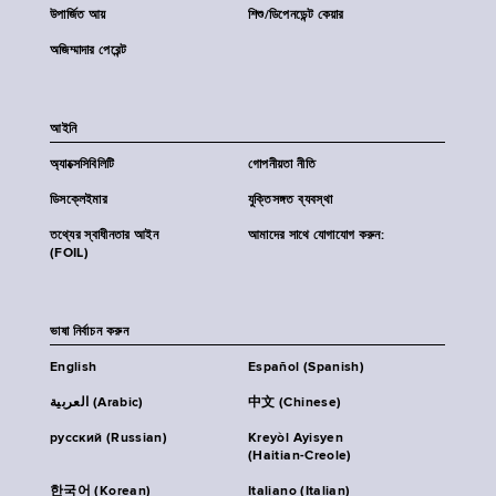
উপার্জিত আয়
শিশু/ডিপেনডেন্ট কেয়ার
অজিম্মাদার পেরেন্ট
আইনি
অ্যাক্সেসিবিলিটি
গোপনীয়তা নীতি
ডিসক্লেইমার
যুক্তিসঙ্গত ব্যবস্থা
তথ্যের স্বাধীনতার আইন
আমাদের সাথে যোগাযোগ করুন:
(FOIL)
ভাষা নির্বাচন করুন
English
Español (Spanish)
العربية (Arabic)
中文 (Chinese)
русский (Russian)
Kreyòl Ayisyen
(Haitian-Creole)
한국어 (Korean)
Italiano (Italian)