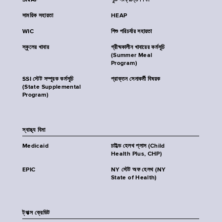
SNAP
পুষ্টি সংক্রান্ত শিক্ষা
সাময়িক সহায়তা
HEAP
WIC
শিশু পরিচর্যার সহায়তা
স্কুলের খাবার
গ্রীষ্মকালীন খাবারের কর্মসূচি
(Summer Meal
Program)
SSI স্টেট সম্পূরক কর্মসূচি
প্রাক্তন সেনাকর্মী বিষয়ক
(State Supplemental
Program)
স্বাস্থ্য বিমা
Medicaid
চাইল্ড হেলথ প্লাস (Child
Health Plus, CHP)
EPIC
NY স্টেট অফ হেলথ (NY
State of Health)
ট্যাক্স ক্রেডিট