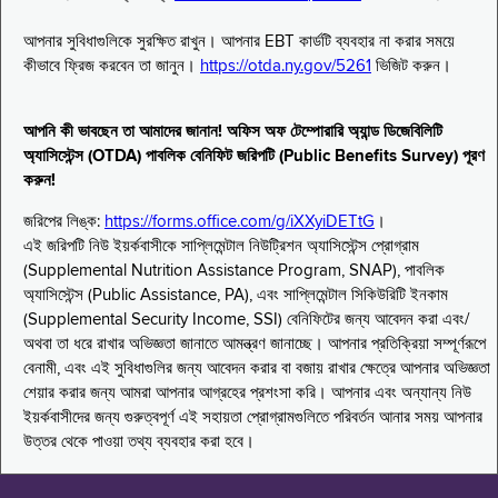
আপনার সুবিধাগুলিকে সুরক্ষিত রাখুন। আপনার EBT কার্ডটি ব্যবহার না করার সময়ে
কীভাবে ফ্রিজ করবেন তা জানুন।
https://otda.ny.gov/5261
ভিজিট করুন।
আপনি কী ভাবছেন তা আমাদের জানান! অফিস অফ টেম্পোরারি অ্যান্ড ডিজেবিলিটি
অ্যাসিস্টেন্স (OTDA) পাবলিক বেনিফিট জরিপটি (Public Benefits Survey) পূরণ
করুন!
জরিপের লিঙ্ক:
https://forms.office.com/g/iXXyiDETtG
।
এই জরিপটি নিউ ইয়র্কবাসীকে সাপ্লিমেন্টাল নিউট্রিশন অ্যাসিস্টেন্স প্রোগ্রাম
(Supplemental Nutrition Assistance Program, SNAP), পাবলিক
অ্যাসিস্টেন্স (Public Assistance, PA), এবং সাপ্লিমেন্টাল সিকিউরিটি ইনকাম
(Supplemental Security Income, SSI) বেনিফিটের জন্য আবেদন করা এবং/
অথবা তা ধরে রাখার অভিজ্ঞতা জানাতে আমন্ত্রণ জানাচ্ছে। আপনার প্রতিক্রিয়া সম্পূর্ণরূপে
বেনামী, এবং এই সুবিধাগুলির জন্য আবেদন করার বা বজায় রাখার ক্ষেত্রে আপনার অভিজ্ঞতা
শেয়ার করার জন্য আমরা আপনার আগ্রহের প্রশংসা করি। আপনার এবং অন্যান্য নিউ
ইয়র্কবাসীদের জন্য গুরুত্বপূর্ণ এই সহায়তা প্রোগ্রামগুলিতে পরিবর্তন আনার সময় আপনার
উত্তর থেকে পাওয়া তথ্য ব্যবহার করা হবে।