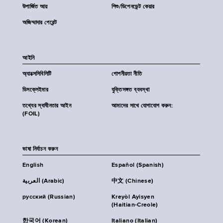
উপার্জিত আয়
শিশু/ডিপেনডেন্ট কেয়ার
অজিম্মাদার পেরেন্ট
আইনি
অ্যাক্সেসিবিলিটি
গোপনীয়তা নীতি
ডিসক্লেইমার
যুক্তিসঙ্গত ব্যবস্থা
তথ্যের স্বাধীনতার আইন
আমাদের সাথে যোগাযোগ করুন:
(FOIL)
ভাষা নির্বাচন করুন
English
Español (Spanish)
العربية (Arabic)
中文 (Chinese)
русский (Russian)
Kreyòl Ayisyen
(Haitian-Creole)
한국어 (Korean)
Italiano (Italian)