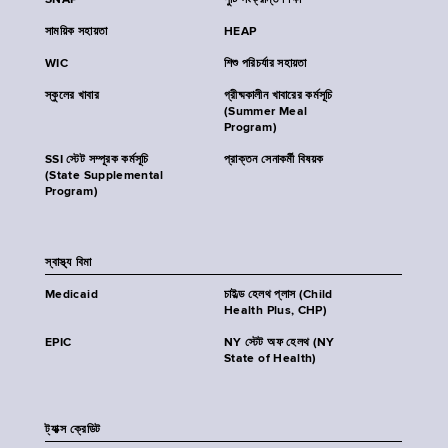
SNAP
পুষ্টি সংক্রান্ত শিক্ষা
সাময়িক সহায়তা
HEAP
WIC
শিশু পরিচর্যার সহায়তা
স্কুলের খাবার
গ্রীষ্মকালীন খাবারের কর্মসূচি
(Summer Meal
Program)
SSI স্টেট সম্পূরক কর্মসূচি
প্রাক্তন সেনাকর্মী বিষয়ক
(State Supplemental
Program)
স্বাস্থ্য বিমা
Medicaid
চাইল্ড হেলথ প্লাস (Child
Health Plus, CHP)
EPIC
NY স্টেট অফ হেলথ (NY
State of Health)
ট্যাক্স ক্রেডিট