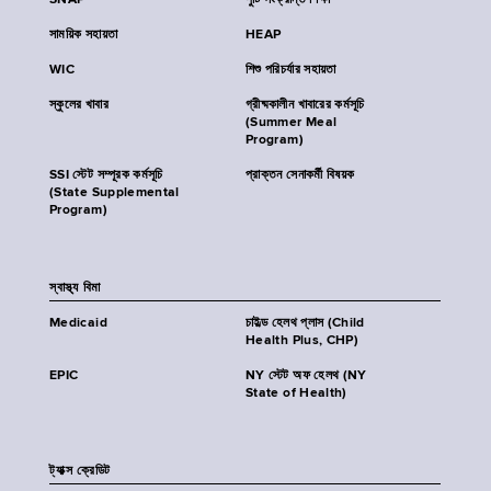
SNAP
পুষ্টি সংক্রান্ত শিক্ষা
সাময়িক সহায়তা
HEAP
WIC
শিশু পরিচর্যার সহায়তা
স্কুলের খাবার
গ্রীষ্মকালীন খাবারের কর্মসূচি
(Summer Meal
Program)
SSI স্টেট সম্পূরক কর্মসূচি
প্রাক্তন সেনাকর্মী বিষয়ক
(State Supplemental
Program)
স্বাস্থ্য বিমা
Medicaid
চাইল্ড হেলথ প্লাস (Child
Health Plus, CHP)
EPIC
NY স্টেট অফ হেলথ (NY
State of Health)
ট্যাক্স ক্রেডিট