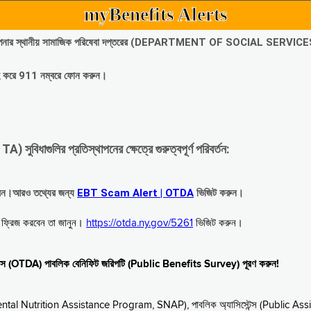
myBenefits Alerts
অবিলম্বে আপনার স্থানীয় সামাজিক পরিষেবা দপ্তরের (DEPARTMENT OF SOCIAL SERVIC
গ্রহ করে 911 নম্বরে ফোন করুন।
াগুলির প্রতিস্থাপনের ক্ষেত্রে গুরুত্বপূর্ণ পরিবর্তন:
রবেন।আরও তথ্যের জন্য
EBT Scam Alert | OTDA
ভিজিট করুন।
বে ফ্রিজ করবেন তা জানুন।
https://otda.ny.gov/5261
ভিজিট করুন।
স্টেন্স (OTDA) পাবলিক বেনিফিট জরিপটি (Public Benefits Survey) পূরণ করুন!
upplemental Nutrition Assistance Program, SNAP), পাবলিক অ্যাসিস্টেন্স (Public As