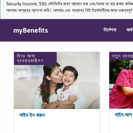
Security Income, SSI) বেনিফিটের জন্য আবেদন করা এবং/অথবা তা ধরে রাখার অভিজ্ঞতা জা
আপনার আগ্রহের প্রশংসা করি। আপনার এবং অন্যান্য নিউ ইয়র্কবাসীদের জন্য গুরুত্বপূর
myBenefits
নির্দেশনা
কার্
ফিরে আসা
নতুন ব্যবহ
ব্যবহারকারীগণ
সাইন-আপ 
সাইন-ইন করুন