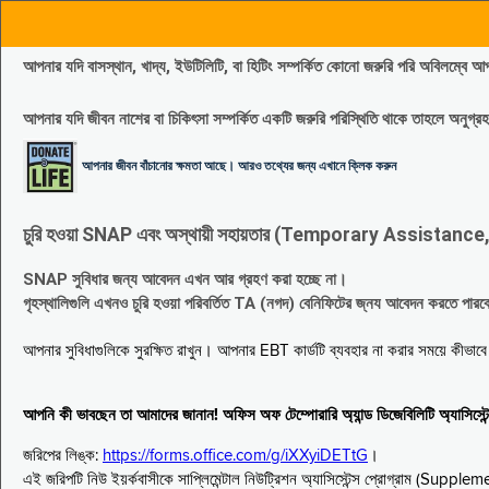
আপনার যদি বাসস্থান, খাদ্য, ইউটিলিটি, বা হিটিং সম্পর্কিত কোনো জরুরি পরি 
আপনার যদি জীবন নাশের বা চিকিৎসা সম্পর্কিত একটি জরুরি পরিস্থিতি থাকে তাহলে অনু
আপনার জীবন বাঁচানোর ক্ষমতা আছে। আরও তথ্যের জন্য এখানে ক্লিক করুন
চুরি হওয়া SNAP এবং অস্থায়ী সহায়তার (Temporary Assistance, TA) সুবিধ
SNAP সুবিধার জন্য আবেদন এখন আর গ্রহণ করা হচ্ছে না।
গৃহস্থালিগুলি এখনও চুরি হওয়া পরিবর্তিত TA (নগদ) বেনিফিটের জ্নয আবেদন করতে পা
আপনার সুবিধাগুলিকে সুরক্ষিত রাখুন। আপনার EBT কার্ডটি ব্যবহার না করার সময়ে কীভা
আপনি কী ভাবছেন তা আমাদের জানান! অফিস অফ টেম্পোরারি অ্যান্ড ডিজেবিলিটি অ্যাসি
জরিপের লিঙ্ক:
https://forms.office.com/g/iXXyiDETtG
।
এই জরিপটি নিউ ইয়র্কবাসীকে সাপ্লিমেন্টাল নিউট্রিশন অ্যাসিস্টেন্স প্রোগ্রাম (S