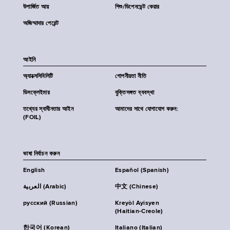
উপার্জিত আয়
শিশু/ডিপেনডেন্ট কেয়ার
অজিম্মাদার পেরেন্ট
আইনি
অ্যাক্সেসিবিলিটি
গোপনীয়তা নীতি
ডিসক্লেইমার
যুক্তিসঙ্গত ব্যবস্থা
তথ্যের স্বাধীনতার আইন
আমাদের সাথে যোগাযোগ করুন:
(FOIL)
ভাষা নির্বাচন করুন
English
Español (Spanish)
العربية (Arabic)
中文 (Chinese)
русский (Russian)
Kreyòl Ayisyen
(Haitian-Creole)
한국어 (Korean)
Italiano (Italian)