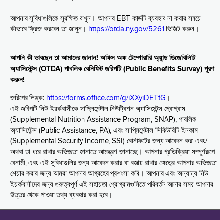
আপনার সুবিধাগুলিকে সুরক্ষিত রাখুন। আপনার EBT কার্ডটি ব্যবহার না করার সময়ে
কীভাবে ফ্রিজ করবেন তা জানুন।
https://otda.ny.gov/5261
ভিজিট করুন।
আপনি কী ভাবছেন তা আমাদের জানান! অফিস অফ টেম্পোরারি অ্যান্ড ডিজেবিলিটি
অ্যাসিস্টেন্স (OTDA) পাবলিক বেনিফিট জরিপটি (Public Benefits Survey) পূরণ
করুন!
জরিপের লিঙ্ক:
https://forms.office.com/g/iXXyiDETtG
।
এই জরিপটি নিউ ইয়র্কবাসীকে সাপ্লিমেন্টাল নিউট্রিশন অ্যাসিস্টেন্স প্রোগ্রাম
(Supplemental Nutrition Assistance Program, SNAP), পাবলিক
অ্যাসিস্টেন্স (Public Assistance, PA), এবং সাপ্লিমেন্টাল সিকিউরিটি ইনকাম
(Supplemental Security Income, SSI) বেনিফিটের জন্য আবেদন করা এবং/
অথবা তা ধরে রাখার অভিজ্ঞতা জানাতে আমন্ত্রণ জানাচ্ছে। আপনার প্রতিক্রিয়া সম্পূর্ণরূপে
বেনামী, এবং এই সুবিধাগুলির জন্য আবেদন করার বা বজায় রাখার ক্ষেত্রে আপনার অভিজ্ঞতা
শেয়ার করার জন্য আমরা আপনার আগ্রহের প্রশংসা করি। আপনার এবং অন্যান্য নিউ
ইয়র্কবাসীদের জন্য গুরুত্বপূর্ণ এই সহায়তা প্রোগ্রামগুলিতে পরিবর্তন আনার সময় আপনার
উত্তর থেকে পাওয়া তথ্য ব্যবহার করা হবে।