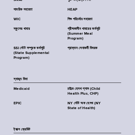
SNAP
পুষ্টি সংক্রান্ত শিক্ষা
সাময়িক সহায়তা
HEAP
WIC
শিশু পরিচর্যার সহায়তা
স্কুলের খাবার
গ্রীষ্মকালীন খাবারের কর্মসূচি
(Summer Meal
Program)
SSI স্টেট সম্পূরক কর্মসূচি
প্রাক্তন সেনাকর্মী বিষয়ক
(State Supplemental
Program)
স্বাস্থ্য বিমা
Medicaid
চাইল্ড হেলথ প্লাস (Child
Health Plus, CHP)
EPIC
NY স্টেট অফ হেলথ (NY
State of Health)
ট্যাক্স ক্রেডিট