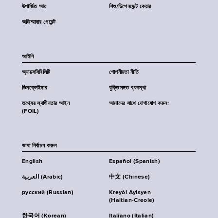
উপার্জিত আয়
শিশু/ডিপেনডেন্ট কেয়ার
অজিম্মাদার পেরেন্ট
আইনি
অ্যাক্সেসিবিলিটি
গোপনীয়তা নীতি
ডিসক্লেইমার
যুক্তিসঙ্গত ব্যবস্থা
তথ্যের স্বাধীনতার আইন
আমাদের সাথে যোগাযোগ করুন:
(FOIL)
ভাষা নির্বাচন করুন
English
Español (Spanish)
العربية (Arabic)
中文 (Chinese)
русский (Russian)
Kreyòl Ayisyen
(Haitian-Creole)
한국어 (Korean)
Italiano (Italian)