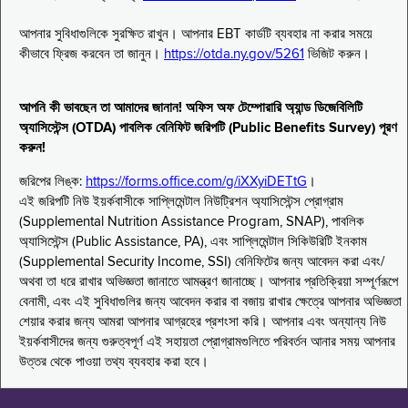
আপনার সুবিধাগুলিকে সুরক্ষিত রাখুন। আপনার EBT কার্ডটি ব্যবহার না করার সময়ে
কীভাবে ফ্রিজ করবেন তা জানুন।
https://otda.ny.gov/5261
ভিজিট করুন।
আপনি কী ভাবছেন তা আমাদের জানান! অফিস অফ টেম্পোরারি অ্যান্ড ডিজেবিলিটি
অ্যাসিস্টেন্স (OTDA) পাবলিক বেনিফিট জরিপটি (Public Benefits Survey) পূরণ
করুন!
জরিপের লিঙ্ক:
https://forms.office.com/g/iXXyiDETtG
।
এই জরিপটি নিউ ইয়র্কবাসীকে সাপ্লিমেন্টাল নিউট্রিশন অ্যাসিস্টেন্স প্রোগ্রাম
(Supplemental Nutrition Assistance Program, SNAP), পাবলিক
অ্যাসিস্টেন্স (Public Assistance, PA), এবং সাপ্লিমেন্টাল সিকিউরিটি ইনকাম
(Supplemental Security Income, SSI) বেনিফিটের জন্য আবেদন করা এবং/
অথবা তা ধরে রাখার অভিজ্ঞতা জানাতে আমন্ত্রণ জানাচ্ছে। আপনার প্রতিক্রিয়া সম্পূর্ণরূপে
বেনামী, এবং এই সুবিধাগুলির জন্য আবেদন করার বা বজায় রাখার ক্ষেত্রে আপনার অভিজ্ঞতা
শেয়ার করার জন্য আমরা আপনার আগ্রহের প্রশংসা করি। আপনার এবং অন্যান্য নিউ
ইয়র্কবাসীদের জন্য গুরুত্বপূর্ণ এই সহায়তা প্রোগ্রামগুলিতে পরিবর্তন আনার সময় আপনার
উত্তর থেকে পাওয়া তথ্য ব্যবহার করা হবে।