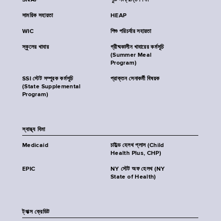
SNAP
পুষ্টি সংক্রান্ত শিক্ষা
সাময়িক সহায়তা
HEAP
WIC
শিশু পরিচর্যার সহায়তা
স্কুলের খাবার
গ্রীষ্মকালীন খাবারের কর্মসূচি
(Summer Meal
Program)
SSI স্টেট সম্পূরক কর্মসূচি
প্রাক্তন সেনাকর্মী বিষয়ক
(State Supplemental
Program)
স্বাস্থ্য বিমা
Medicaid
চাইল্ড হেলথ প্লাস (Child
Health Plus, CHP)
EPIC
NY স্টেট অফ হেলথ (NY
State of Health)
ট্যাক্স ক্রেডিট