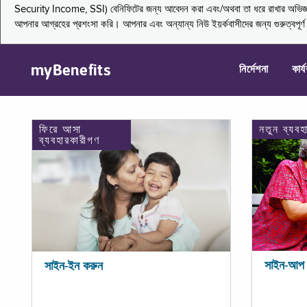
Security Income, SSI) বেনিফিটের জন্য আবেদন করা এবং/অথবা তা ধরে রাখার অভিজ্ঞতা জা
আপনার আগ্রহের প্রশংসা করি। আপনার এবং অন্যান্য নিউ ইয়র্কবাসীদের জন্য গুরুত্বপূর
myBenefits
নির্দেশনা
কার্
ফিরে আসা
নতুন ব্যবহ
ব্যবহারকারীগণ
সাইন-আপ 
সাইন-ইন করুন