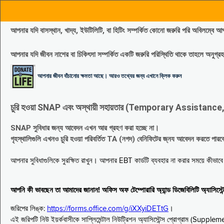
আপনার যদি বাসস্থান, খাদ্য, ইউটিলিটি, বা হিটিং সম্পর্কিত কোনো জরুরি পরি 
আপনার যদি জীবন নাশের বা চিকিৎসা সম্পর্কিত একটি জরুরি পরিস্থিতি থাকে তাহলে অনু
আপনার জীবন বাঁচানোর ক্ষমতা আছে। আরও তথ্যের জন্য এখানে ক্লিক করুন
চুরি হওয়া SNAP এবং অস্থায়ী সহায়তার (Temporary Assistance, TA) সুবিধ
SNAP সুবিধার জন্য আবেদন এখন আর গ্রহণ করা হচ্ছে না।
গৃহস্থালিগুলি এখনও চুরি হওয়া পরিবর্তিত TA (নগদ) বেনিফিটের জ্নয আবেদন করতে পা
আপনার সুবিধাগুলিকে সুরক্ষিত রাখুন। আপনার EBT কার্ডটি ব্যবহার না করার সময়ে কীভা
আপনি কী ভাবছেন তা আমাদের জানান! অফিস অফ টেম্পোরারি অ্যান্ড ডিজেবিলিটি অ্যাসি
জরিপের লিঙ্ক:
https://forms.office.com/g/iXXyiDETtG
।
এই জরিপটি নিউ ইয়র্কবাসীকে সাপ্লিমেন্টাল নিউট্রিশন অ্যাসিস্টেন্স প্রোগ্রাম (S