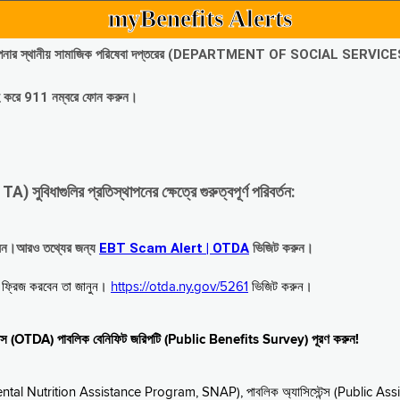
myBenefits Alerts
অবিলম্বে আপনার স্থানীয় সামাজিক পরিষেবা দপ্তরের (DEPARTMENT OF SOCIAL SERVIC
গ্রহ করে 911 নম্বরে ফোন করুন।
াগুলির প্রতিস্থাপনের ক্ষেত্রে গুরুত্বপূর্ণ পরিবর্তন:
রবেন।আরও তথ্যের জন্য
EBT Scam Alert | OTDA
ভিজিট করুন।
বে ফ্রিজ করবেন তা জানুন।
https://otda.ny.gov/5261
ভিজিট করুন।
স্টেন্স (OTDA) পাবলিক বেনিফিট জরিপটি (Public Benefits Survey) পূরণ করুন!
upplemental Nutrition Assistance Program, SNAP), পাবলিক অ্যাসিস্টেন্স (Public As