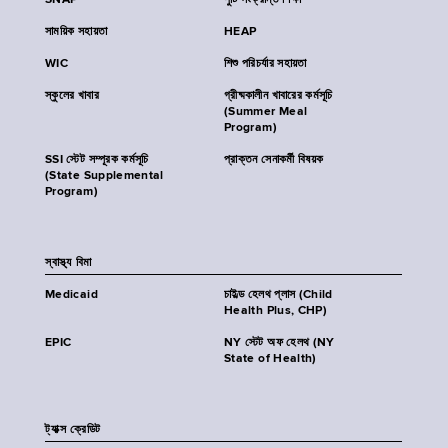
SNAP
পুষ্টি সংক্রান্ত শিক্ষা
সাময়িক সহায়তা
HEAP
WIC
শিশু পরিচর্যার সহায়তা
স্কুলের খাবার
গ্রীষ্মকালীন খাবারের কর্মসূচি
(Summer Meal
Program)
SSI স্টেট সম্পূরক কর্মসূচি
প্রাক্তন সেনাকর্মী বিষয়ক
(State Supplemental
Program)
স্বাস্থ্য বিমা
Medicaid
চাইল্ড হেলথ প্লাস (Child
Health Plus, CHP)
EPIC
NY স্টেট অফ হেলথ (NY
State of Health)
ট্যাক্স ক্রেডিট