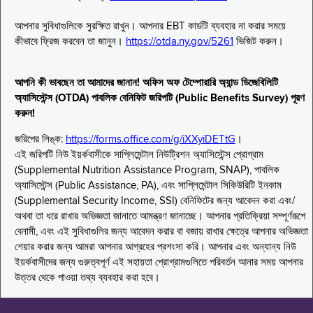
আপনার সুবিধাগুলিকে সুরক্ষিত রাখুন। আপনার EBT কার্ডটি ব্যবহার না করার সময়ে
কীভাবে ফ্রিজ করবেন তা জানুন।
https://otda.ny.gov/5261
ভিজিট করুন।
আপনি কী ভাবছেন তা আমাদের জানান! অফিস অফ টেম্পোরারি অ্যান্ড ডিজেবিলিটি
অ্যাসিস্টেন্স (OTDA) পাবলিক বেনিফিট জরিপটি (Public Benefits Survey) পূরণ
করুন!
জরিপের লিঙ্ক:
https://forms.office.com/g/iXXyiDETtG
।
এই জরিপটি নিউ ইয়র্কবাসীকে সাপ্লিমেন্টাল নিউট্রিশন অ্যাসিস্টেন্স প্রোগ্রাম
(Supplemental Nutrition Assistance Program, SNAP), পাবলিক
অ্যাসিস্টেন্স (Public Assistance, PA), এবং সাপ্লিমেন্টাল সিকিউরিটি ইনকাম
(Supplemental Security Income, SSI) বেনিফিটের জন্য আবেদন করা এবং/
অথবা তা ধরে রাখার অভিজ্ঞতা জানাতে আমন্ত্রণ জানাচ্ছে। আপনার প্রতিক্রিয়া সম্পূর্ণরূপে
বেনামী, এবং এই সুবিধাগুলির জন্য আবেদন করার বা বজায় রাখার ক্ষেত্রে আপনার অভিজ্ঞতা
শেয়ার করার জন্য আমরা আপনার আগ্রহের প্রশংসা করি। আপনার এবং অন্যান্য নিউ
ইয়র্কবাসীদের জন্য গুরুত্বপূর্ণ এই সহায়তা প্রোগ্রামগুলিতে পরিবর্তন আনার সময় আপনার
উত্তর থেকে পাওয়া তথ্য ব্যবহার করা হবে।