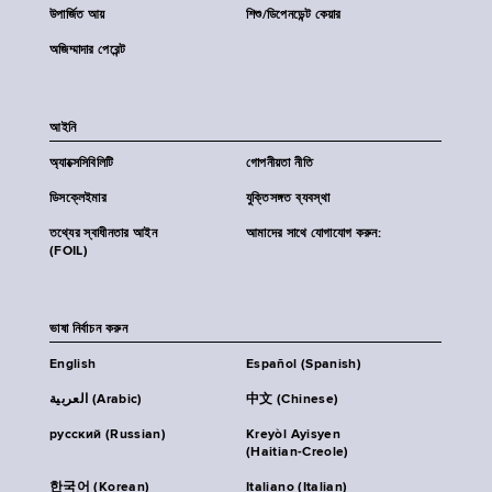
উপার্জিত আয়
শিশু/ডিপেনডেন্ট কেয়ার
অজিম্মাদার পেরেন্ট
আইনি
অ্যাক্সেসিবিলিটি
গোপনীয়তা নীতি
ডিসক্লেইমার
যুক্তিসঙ্গত ব্যবস্থা
তথ্যের স্বাধীনতার আইন
আমাদের সাথে যোগাযোগ করুন:
(FOIL)
ভাষা নির্বাচন করুন
English
Español (Spanish)
العربية (Arabic)
中文 (Chinese)
русский (Russian)
Kreyòl Ayisyen
(Haitian-Creole)
한국어 (Korean)
Italiano (Italian)