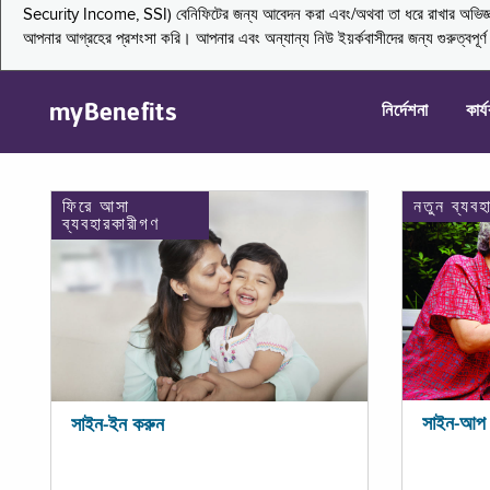
Security Income, SSI) বেনিফিটের জন্য আবেদন করা এবং/অথবা তা ধরে রাখার অভিজ্ঞতা জা
আপনার আগ্রহের প্রশংসা করি। আপনার এবং অন্যান্য নিউ ইয়র্কবাসীদের জন্য গুরুত্বপূর
myBenefits
নির্দেশনা
কার্
ফিরে আসা
নতুন ব্যবহ
ব্যবহারকারীগণ
সাইন-আপ 
সাইন-ইন করুন