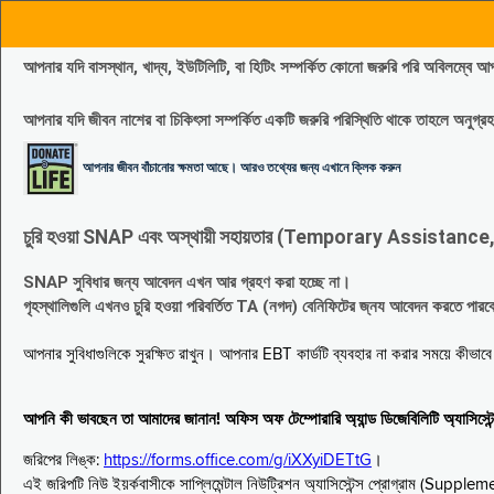
আপনার যদি বাসস্থান, খাদ্য, ইউটিলিটি, বা হিটিং সম্পর্কিত কোনো জরুরি পরি 
আপনার যদি জীবন নাশের বা চিকিৎসা সম্পর্কিত একটি জরুরি পরিস্থিতি থাকে তাহলে অনু
আপনার জীবন বাঁচানোর ক্ষমতা আছে। আরও তথ্যের জন্য এখানে ক্লিক করুন
চুরি হওয়া SNAP এবং অস্থায়ী সহায়তার (Temporary Assistance, TA) সুবিধ
SNAP সুবিধার জন্য আবেদন এখন আর গ্রহণ করা হচ্ছে না।
গৃহস্থালিগুলি এখনও চুরি হওয়া পরিবর্তিত TA (নগদ) বেনিফিটের জ্নয আবেদন করতে পা
আপনার সুবিধাগুলিকে সুরক্ষিত রাখুন। আপনার EBT কার্ডটি ব্যবহার না করার সময়ে কীভা
আপনি কী ভাবছেন তা আমাদের জানান! অফিস অফ টেম্পোরারি অ্যান্ড ডিজেবিলিটি অ্যাসি
জরিপের লিঙ্ক:
https://forms.office.com/g/iXXyiDETtG
।
এই জরিপটি নিউ ইয়র্কবাসীকে সাপ্লিমেন্টাল নিউট্রিশন অ্যাসিস্টেন্স প্রোগ্রাম (S