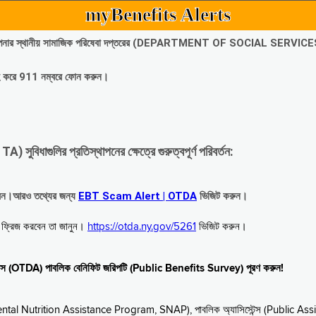
myBenefits Alerts
অবিলম্বে আপনার স্থানীয় সামাজিক পরিষেবা দপ্তরের (DEPARTMENT OF SOCIAL SERVIC
গ্রহ করে 911 নম্বরে ফোন করুন।
াগুলির প্রতিস্থাপনের ক্ষেত্রে গুরুত্বপূর্ণ পরিবর্তন:
রবেন।আরও তথ্যের জন্য
EBT Scam Alert | OTDA
ভিজিট করুন।
বে ফ্রিজ করবেন তা জানুন।
https://otda.ny.gov/5261
ভিজিট করুন।
স্টেন্স (OTDA) পাবলিক বেনিফিট জরিপটি (Public Benefits Survey) পূরণ করুন!
upplemental Nutrition Assistance Program, SNAP), পাবলিক অ্যাসিস্টেন্স (Public As