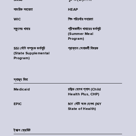
SNAP
পুষ্টি সংক্রান্ত শিক্ষা
সাময়িক সহায়তা
HEAP
WIC
শিশু পরিচর্যার সহায়তা
স্কুলের খাবার
গ্রীষ্মকালীন খাবারের কর্মসূচি
(Summer Meal
Program)
SSI স্টেট সম্পূরক কর্মসূচি
প্রাক্তন সেনাকর্মী বিষয়ক
(State Supplemental
Program)
স্বাস্থ্য বিমা
Medicaid
চাইল্ড হেলথ প্লাস (Child
Health Plus, CHP)
EPIC
NY স্টেট অফ হেলথ (NY
State of Health)
ট্যাক্স ক্রেডিট