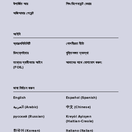
উপার্জিত আয়
শিশু/ডিপেনডেন্ট কেয়ার
অজিম্মাদার পেরেন্ট
আইনি
অ্যাক্সেসিবিলিটি
গোপনীয়তা নীতি
ডিসক্লেইমার
যুক্তিসঙ্গত ব্যবস্থা
তথ্যের স্বাধীনতার আইন
আমাদের সাথে যোগাযোগ করুন:
(FOIL)
ভাষা নির্বাচন করুন
English
Español (Spanish)
العربية (Arabic)
中文 (Chinese)
русский (Russian)
Kreyòl Ayisyen
(Haitian-Creole)
한국어 (Korean)
Italiano (Italian)