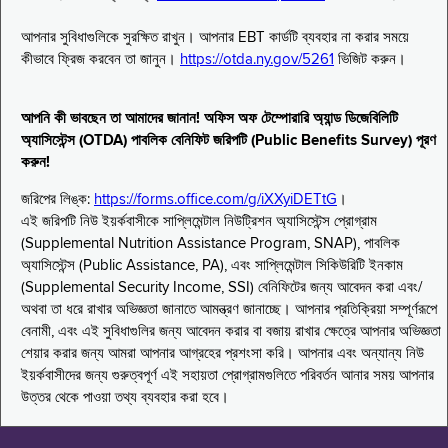
আপনার সুবিধাগুলিকে সুরক্ষিত রাখুন। আপনার EBT কার্ডটি ব্যবহার না করার সময়ে
কীভাবে ফ্রিজ করবেন তা জানুন।
https://otda.ny.gov/5261
ভিজিট করুন।
আপনি কী ভাবছেন তা আমাদের জানান! অফিস অফ টেম্পোরারি অ্যান্ড ডিজেবিলিটি
অ্যাসিস্টেন্স (OTDA) পাবলিক বেনিফিট জরিপটি (Public Benefits Survey) পূরণ
করুন!
জরিপের লিঙ্ক:
https://forms.office.com/g/iXXyiDETtG
।
এই জরিপটি নিউ ইয়র্কবাসীকে সাপ্লিমেন্টাল নিউট্রিশন অ্যাসিস্টেন্স প্রোগ্রাম
(Supplemental Nutrition Assistance Program, SNAP), পাবলিক
অ্যাসিস্টেন্স (Public Assistance, PA), এবং সাপ্লিমেন্টাল সিকিউরিটি ইনকাম
(Supplemental Security Income, SSI) বেনিফিটের জন্য আবেদন করা এবং/
অথবা তা ধরে রাখার অভিজ্ঞতা জানাতে আমন্ত্রণ জানাচ্ছে। আপনার প্রতিক্রিয়া সম্পূর্ণরূপে
বেনামী, এবং এই সুবিধাগুলির জন্য আবেদন করার বা বজায় রাখার ক্ষেত্রে আপনার অভিজ্ঞতা
শেয়ার করার জন্য আমরা আপনার আগ্রহের প্রশংসা করি। আপনার এবং অন্যান্য নিউ
ইয়র্কবাসীদের জন্য গুরুত্বপূর্ণ এই সহায়তা প্রোগ্রামগুলিতে পরিবর্তন আনার সময় আপনার
উত্তর থেকে পাওয়া তথ্য ব্যবহার করা হবে।