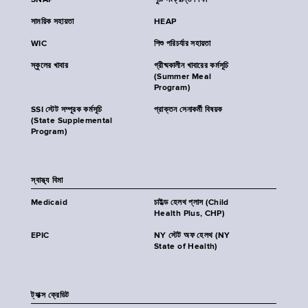
SNAP
পুষ্টি সংক্রান্ত শিক্ষা
সাময়িক সহায়তা
HEAP
WIC
শিশু পরিচর্যার সহায়তা
স্কুলের খাবার
গ্রীষ্মকালীন খাবারের কর্মসূচি
(Summer Meal
Program)
SSI স্টেট সম্পূরক কর্মসূচি
প্রাক্তন সেনাকর্মী বিষয়ক
(State Supplemental
Program)
স্বাস্থ্য বিমা
Medicaid
চাইল্ড হেলথ প্লাস (Child
Health Plus, CHP)
EPIC
NY স্টেট অফ হেলথ (NY
State of Health)
ট্যাক্স ক্রেডিট