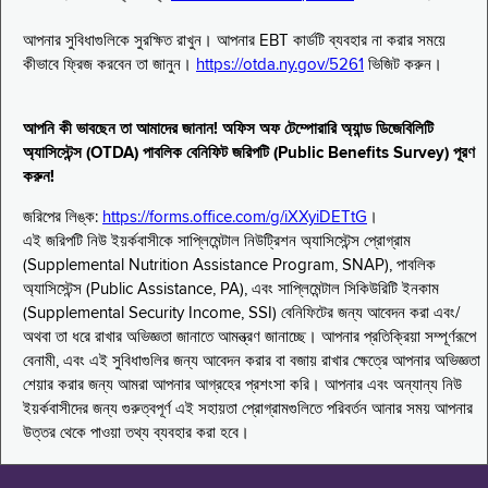
আপনার সুবিধাগুলিকে সুরক্ষিত রাখুন। আপনার EBT কার্ডটি ব্যবহার না করার সময়ে
কীভাবে ফ্রিজ করবেন তা জানুন।
https://otda.ny.gov/5261
ভিজিট করুন।
আপনি কী ভাবছেন তা আমাদের জানান! অফিস অফ টেম্পোরারি অ্যান্ড ডিজেবিলিটি
অ্যাসিস্টেন্স (OTDA) পাবলিক বেনিফিট জরিপটি (Public Benefits Survey) পূরণ
করুন!
জরিপের লিঙ্ক:
https://forms.office.com/g/iXXyiDETtG
।
এই জরিপটি নিউ ইয়র্কবাসীকে সাপ্লিমেন্টাল নিউট্রিশন অ্যাসিস্টেন্স প্রোগ্রাম
(Supplemental Nutrition Assistance Program, SNAP), পাবলিক
অ্যাসিস্টেন্স (Public Assistance, PA), এবং সাপ্লিমেন্টাল সিকিউরিটি ইনকাম
(Supplemental Security Income, SSI) বেনিফিটের জন্য আবেদন করা এবং/
অথবা তা ধরে রাখার অভিজ্ঞতা জানাতে আমন্ত্রণ জানাচ্ছে। আপনার প্রতিক্রিয়া সম্পূর্ণরূপে
বেনামী, এবং এই সুবিধাগুলির জন্য আবেদন করার বা বজায় রাখার ক্ষেত্রে আপনার অভিজ্ঞতা
শেয়ার করার জন্য আমরা আপনার আগ্রহের প্রশংসা করি। আপনার এবং অন্যান্য নিউ
ইয়র্কবাসীদের জন্য গুরুত্বপূর্ণ এই সহায়তা প্রোগ্রামগুলিতে পরিবর্তন আনার সময় আপনার
উত্তর থেকে পাওয়া তথ্য ব্যবহার করা হবে।