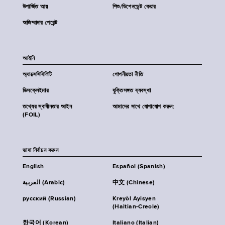
উপার্জিত আয়
শিশু/ডিপেনডেন্ট কেয়ার
অজিম্মাদার পেরেন্ট
আইনি
অ্যাক্সেসিবিলিটি
গোপনীয়তা নীতি
ডিসক্লেইমার
যুক্তিসঙ্গত ব্যবস্থা
তথ্যের স্বাধীনতার আইন
আমাদের সাথে যোগাযোগ করুন:
(FOIL)
ভাষা নির্বাচন করুন
English
Español (Spanish)
العربية (Arabic)
中文 (Chinese)
русский (Russian)
Kreyòl Ayisyen
(Haitian-Creole)
한국어 (Korean)
Italiano (Italian)