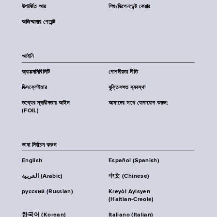
উপার্জিত আয়
শিশু/ডিপেনডেন্ট কেয়ার
অজিম্মাদার পেরেন্ট
আইনি
অ্যাক্সেসিবিলিটি
গোপনীয়তা নীতি
ডিসক্লেইমার
যুক্তিসঙ্গত ব্যবস্থা
তথ্যের স্বাধীনতার আইন
আমাদের সাথে যোগাযোগ করুন:
(FOIL)
ভাষা নির্বাচন করুন
English
Español (Spanish)
العربية (Arabic)
中文 (Chinese)
русский (Russian)
Kreyòl Ayisyen
(Haitian-Creole)
한국어 (Korean)
Italiano (Italian)