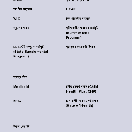
SNAP
পুষ্টি সংক্রান্ত শিক্ষা
সাময়িক সহায়তা
HEAP
WIC
শিশু পরিচর্যার সহায়তা
স্কুলের খাবার
গ্রীষ্মকালীন খাবারের কর্মসূচি
(Summer Meal
Program)
SSI স্টেট সম্পূরক কর্মসূচি
প্রাক্তন সেনাকর্মী বিষয়ক
(State Supplemental
Program)
স্বাস্থ্য বিমা
Medicaid
চাইল্ড হেলথ প্লাস (Child
Health Plus, CHP)
EPIC
NY স্টেট অফ হেলথ (NY
State of Health)
ট্যাক্স ক্রেডিট