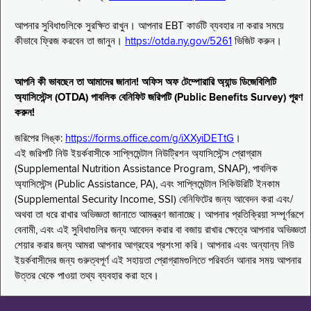
আপনার সুবিধাগুলিকে সুরক্ষিত রাখুন। আপনার EBT কার্ডটি ব্যবহার না করার সময়ে
কীভাবে ফ্রিজ করবেন তা জানুন।
https://otda.ny.gov/5261
ভিজিট করুন।
আপনি কী ভাবছেন তা আমাদের জানান! অফিস অফ টেম্পোরারি অ্যান্ড ডিজেবিলিটি
অ্যাসিস্টেন্স (OTDA) পাবলিক বেনিফিট জরিপটি (Public Benefits Survey) পূরণ
করুন!
জরিপের লিঙ্ক:
https://forms.office.com/g/iXXyiDETtG
।
এই জরিপটি নিউ ইয়র্কবাসীকে সাপ্লিমেন্টাল নিউট্রিশন অ্যাসিস্টেন্স প্রোগ্রাম
(Supplemental Nutrition Assistance Program, SNAP), পাবলিক
অ্যাসিস্টেন্স (Public Assistance, PA), এবং সাপ্লিমেন্টাল সিকিউরিটি ইনকাম
(Supplemental Security Income, SSI) বেনিফিটের জন্য আবেদন করা এবং/
অথবা তা ধরে রাখার অভিজ্ঞতা জানাতে আমন্ত্রণ জানাচ্ছে। আপনার প্রতিক্রিয়া সম্পূর্ণরূপে
বেনামী, এবং এই সুবিধাগুলির জন্য আবেদন করার বা বজায় রাখার ক্ষেত্রে আপনার অভিজ্ঞতা
শেয়ার করার জন্য আমরা আপনার আগ্রহের প্রশংসা করি। আপনার এবং অন্যান্য নিউ
ইয়র্কবাসীদের জন্য গুরুত্বপূর্ণ এই সহায়তা প্রোগ্রামগুলিতে পরিবর্তন আনার সময় আপনার
উত্তর থেকে পাওয়া তথ্য ব্যবহার করা হবে।