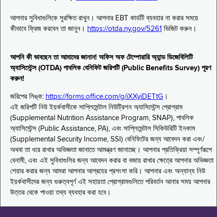
আপনার সুবিধাগুলিকে সুরক্ষিত রাখুন। আপনার EBT কার্ডটি ব্যবহার না করার সময়ে
কীভাবে ফ্রিজ করবেন তা জানুন।
https://otda.ny.gov/5261
ভিজিট করুন।
আপনি কী ভাবছেন তা আমাদের জানান! অফিস অফ টেম্পোরারি অ্যান্ড ডিজেবিলিটি
অ্যাসিস্টেন্স (OTDA) পাবলিক বেনিফিট জরিপটি (Public Benefits Survey) পূরণ
করুন!
জরিপের লিঙ্ক:
https://forms.office.com/g/iXXyiDETtG
।
এই জরিপটি নিউ ইয়র্কবাসীকে সাপ্লিমেন্টাল নিউট্রিশন অ্যাসিস্টেন্স প্রোগ্রাম
(Supplemental Nutrition Assistance Program, SNAP), পাবলিক
অ্যাসিস্টেন্স (Public Assistance, PA), এবং সাপ্লিমেন্টাল সিকিউরিটি ইনকাম
(Supplemental Security Income, SSI) বেনিফিটের জন্য আবেদন করা এবং/
অথবা তা ধরে রাখার অভিজ্ঞতা জানাতে আমন্ত্রণ জানাচ্ছে। আপনার প্রতিক্রিয়া সম্পূর্ণরূপে
বেনামী, এবং এই সুবিধাগুলির জন্য আবেদন করার বা বজায় রাখার ক্ষেত্রে আপনার অভিজ্ঞতা
শেয়ার করার জন্য আমরা আপনার আগ্রহের প্রশংসা করি। আপনার এবং অন্যান্য নিউ
ইয়র্কবাসীদের জন্য গুরুত্বপূর্ণ এই সহায়তা প্রোগ্রামগুলিতে পরিবর্তন আনার সময় আপনার
উত্তর থেকে পাওয়া তথ্য ব্যবহার করা হবে।