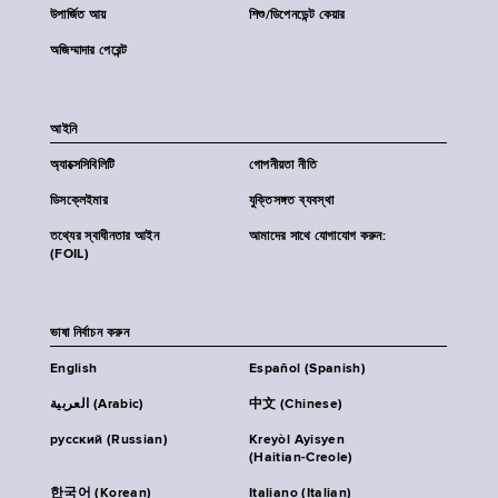
উপার্জিত আয়
শিশু/ডিপেনডেন্ট কেয়ার
অজিম্মাদার পেরেন্ট
আইনি
অ্যাক্সেসিবিলিটি
গোপনীয়তা নীতি
ডিসক্লেইমার
যুক্তিসঙ্গত ব্যবস্থা
তথ্যের স্বাধীনতার আইন
আমাদের সাথে যোগাযোগ করুন:
(FOIL)
ভাষা নির্বাচন করুন
English
Español (Spanish)
العربية (Arabic)
中文 (Chinese)
русский (Russian)
Kreyòl Ayisyen
(Haitian-Creole)
한국어 (Korean)
Italiano (Italian)