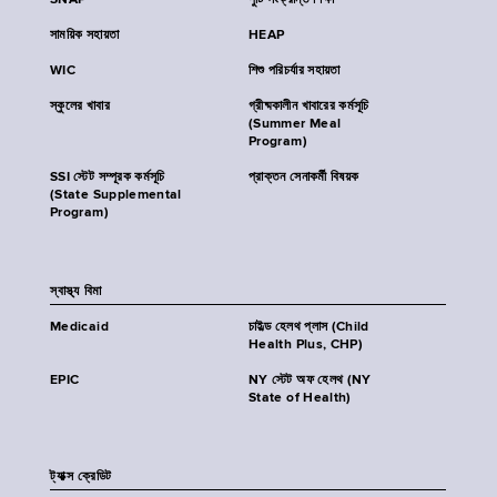
SNAP
পুষ্টি সংক্রান্ত শিক্ষা
সাময়িক সহায়তা
HEAP
WIC
শিশু পরিচর্যার সহায়তা
স্কুলের খাবার
গ্রীষ্মকালীন খাবারের কর্মসূচি
(Summer Meal
Program)
SSI স্টেট সম্পূরক কর্মসূচি
প্রাক্তন সেনাকর্মী বিষয়ক
(State Supplemental
Program)
স্বাস্থ্য বিমা
Medicaid
চাইল্ড হেলথ প্লাস (Child
Health Plus, CHP)
EPIC
NY স্টেট অফ হেলথ (NY
State of Health)
ট্যাক্স ক্রেডিট