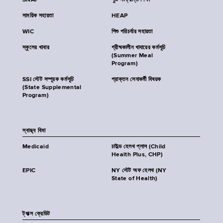
SNAP
পুষ্টি সংক্রান্ত শিক্ষা
সাময়িক সহায়তা
HEAP
WIC
শিশু পরিচর্যার সহায়তা
স্কুলের খাবার
গ্রীষ্মকালীন খাবারের কর্মসূচি
(Summer Meal
Program)
SSI স্টেট সম্পূরক কর্মসূচি
প্রাক্তন সেনাকর্মী বিষয়ক
(State Supplemental
Program)
স্বাস্থ্য বিমা
Medicaid
চাইল্ড হেলথ প্লাস (Child
Health Plus, CHP)
EPIC
NY স্টেট অফ হেলথ (NY
State of Health)
ট্যাক্স ক্রেডিট