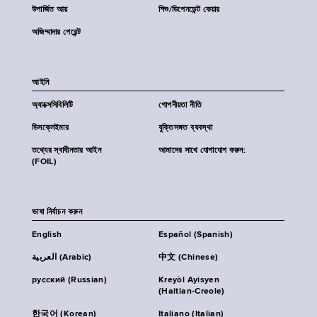
উপার্জিত আয়
শিশু/ডিপেনডেন্ট কেয়ার
অজিম্মাদার পেরেন্ট
আইনি
অ্যাক্সেসিবিলিটি
গোপনীয়তা নীতি
ডিসক্লেইমার
যুক্তিসঙ্গত ব্যবস্থা
তথ্যের স্বাধীনতার আইন
আমাদের সাথে যোগাযোগ করুন:
(FOIL)
ভাষা নির্বাচন করুন
English
Español (Spanish)
العربية (Arabic)
中文 (Chinese)
русский (Russian)
Kreyòl Ayisyen
(Haitian-Creole)
한국어 (Korean)
Italiano (Italian)