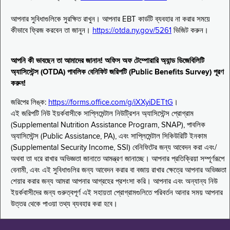
আপনার সুবিধাগুলিকে সুরক্ষিত রাখুন। আপনার EBT কার্ডটি ব্যবহার না করার সময়ে
কীভাবে ফ্রিজ করবেন তা জানুন।
https://otda.ny.gov/5261
ভিজিট করুন।
আপনি কী ভাবছেন তা আমাদের জানান! অফিস অফ টেম্পোরারি অ্যান্ড ডিজেবিলিটি
অ্যাসিস্টেন্স (OTDA) পাবলিক বেনিফিট জরিপটি (Public Benefits Survey) পূরণ
করুন!
জরিপের লিঙ্ক:
https://forms.office.com/g/iXXyiDETtG
।
এই জরিপটি নিউ ইয়র্কবাসীকে সাপ্লিমেন্টাল নিউট্রিশন অ্যাসিস্টেন্স প্রোগ্রাম
(Supplemental Nutrition Assistance Program, SNAP), পাবলিক
অ্যাসিস্টেন্স (Public Assistance, PA), এবং সাপ্লিমেন্টাল সিকিউরিটি ইনকাম
(Supplemental Security Income, SSI) বেনিফিটের জন্য আবেদন করা এবং/
অথবা তা ধরে রাখার অভিজ্ঞতা জানাতে আমন্ত্রণ জানাচ্ছে। আপনার প্রতিক্রিয়া সম্পূর্ণরূপে
বেনামী, এবং এই সুবিধাগুলির জন্য আবেদন করার বা বজায় রাখার ক্ষেত্রে আপনার অভিজ্ঞতা
শেয়ার করার জন্য আমরা আপনার আগ্রহের প্রশংসা করি। আপনার এবং অন্যান্য নিউ
ইয়র্কবাসীদের জন্য গুরুত্বপূর্ণ এই সহায়তা প্রোগ্রামগুলিতে পরিবর্তন আনার সময় আপনার
উত্তর থেকে পাওয়া তথ্য ব্যবহার করা হবে।