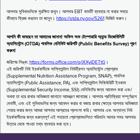
আপনার সুবিধাগুলিকে সুরক্ষিত রাখুন। আপনার EBT কার্ডটি ব্যবহার না করার সময়ে
কীভাবে ফ্রিজ করবেন তা জানুন।
https://otda.ny.gov/5261
ভিজিট করুন।
আপনি কী ভাবছেন তা আমাদের জানান! অফিস অফ টেম্পোরারি অ্যান্ড ডিজেবিলিটি
অ্যাসিস্টেন্স (OTDA) পাবলিক বেনিফিট জরিপটি (Public Benefits Survey) পূরণ
করুন!
জরিপের লিঙ্ক:
https://forms.office.com/g/iXXyiDETtG
।
এই জরিপটি নিউ ইয়র্কবাসীকে সাপ্লিমেন্টাল নিউট্রিশন অ্যাসিস্টেন্স প্রোগ্রাম
(Supplemental Nutrition Assistance Program, SNAP), পাবলিক
অ্যাসিস্টেন্স (Public Assistance, PA), এবং সাপ্লিমেন্টাল সিকিউরিটি ইনকাম
(Supplemental Security Income, SSI) বেনিফিটের জন্য আবেদন করা এবং/
অথবা তা ধরে রাখার অভিজ্ঞতা জানাতে আমন্ত্রণ জানাচ্ছে। আপনার প্রতিক্রিয়া সম্পূর্ণরূপে
বেনামী, এবং এই সুবিধাগুলির জন্য আবেদন করার বা বজায় রাখার ক্ষেত্রে আপনার অভিজ্ঞতা
শেয়ার করার জন্য আমরা আপনার আগ্রহের প্রশংসা করি। আপনার এবং অন্যান্য নিউ
ইয়র্কবাসীদের জন্য গুরুত্বপূর্ণ এই সহায়তা প্রোগ্রামগুলিতে পরিবর্তন আনার সময় আপনার
উত্তর থেকে পাওয়া তথ্য ব্যবহার করা হবে।