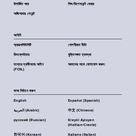
উপার্জিত আয়
শিশু/ডিপেনডেন্ট কেয়ার
অজিম্মাদার পেরেন্ট
আইনি
অ্যাক্সেসিবিলিটি
গোপনীয়তা নীতি
ডিসক্লেইমার
যুক্তিসঙ্গত ব্যবস্থা
তথ্যের স্বাধীনতার আইন
আমাদের সাথে যোগাযোগ করুন:
(FOIL)
ভাষা নির্বাচন করুন
English
Español (Spanish)
العربية (Arabic)
中文 (Chinese)
русский (Russian)
Kreyòl Ayisyen
(Haitian-Creole)
한국어 (Korean)
Italiano (Italian)