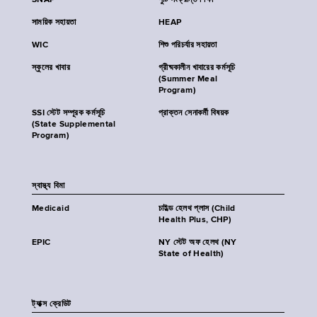
SNAP
পুষ্টি সংক্রান্ত শিক্ষা
সাময়িক সহায়তা
HEAP
WIC
শিশু পরিচর্যার সহায়তা
স্কুলের খাবার
গ্রীষ্মকালীন খাবারের কর্মসূচি
(Summer Meal
Program)
SSI স্টেট সম্পূরক কর্মসূচি
প্রাক্তন সেনাকর্মী বিষয়ক
(State Supplemental
Program)
স্বাস্থ্য বিমা
Medicaid
চাইল্ড হেলথ প্লাস (Child
Health Plus, CHP)
EPIC
NY স্টেট অফ হেলথ (NY
State of Health)
ট্যাক্স ক্রেডিট