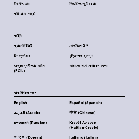
উপার্জিত আয়
শিশু/ডিপেনডেন্ট কেয়ার
অজিম্মাদার পেরেন্ট
আইনি
অ্যাক্সেসিবিলিটি
গোপনীয়তা নীতি
ডিসক্লেইমার
যুক্তিসঙ্গত ব্যবস্থা
তথ্যের স্বাধীনতার আইন
আমাদের সাথে যোগাযোগ করুন:
(FOIL)
ভাষা নির্বাচন করুন
English
Español (Spanish)
العربية (Arabic)
中文 (Chinese)
русский (Russian)
Kreyòl Ayisyen
(Haitian-Creole)
한국어 (Korean)
Italiano (Italian)