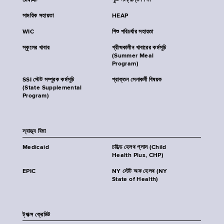
SNAP
পুষ্টি সংক্রান্ত শিক্ষা
সাময়িক সহায়তা
HEAP
WIC
শিশু পরিচর্যার সহায়তা
স্কুলের খাবার
গ্রীষ্মকালীন খাবারের কর্মসূচি
(Summer Meal
Program)
SSI স্টেট সম্পূরক কর্মসূচি
প্রাক্তন সেনাকর্মী বিষয়ক
(State Supplemental
Program)
স্বাস্থ্য বিমা
Medicaid
চাইল্ড হেলথ প্লাস (Child
Health Plus, CHP)
EPIC
NY স্টেট অফ হেলথ (NY
State of Health)
ট্যাক্স ক্রেডিট