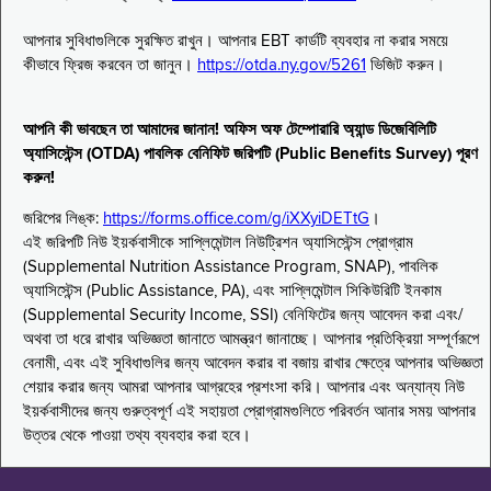
আপনার সুবিধাগুলিকে সুরক্ষিত রাখুন। আপনার EBT কার্ডটি ব্যবহার না করার সময়ে
কীভাবে ফ্রিজ করবেন তা জানুন।
https://otda.ny.gov/5261
ভিজিট করুন।
আপনি কী ভাবছেন তা আমাদের জানান! অফিস অফ টেম্পোরারি অ্যান্ড ডিজেবিলিটি
অ্যাসিস্টেন্স (OTDA) পাবলিক বেনিফিট জরিপটি (Public Benefits Survey) পূরণ
করুন!
জরিপের লিঙ্ক:
https://forms.office.com/g/iXXyiDETtG
।
এই জরিপটি নিউ ইয়র্কবাসীকে সাপ্লিমেন্টাল নিউট্রিশন অ্যাসিস্টেন্স প্রোগ্রাম
(Supplemental Nutrition Assistance Program, SNAP), পাবলিক
অ্যাসিস্টেন্স (Public Assistance, PA), এবং সাপ্লিমেন্টাল সিকিউরিটি ইনকাম
(Supplemental Security Income, SSI) বেনিফিটের জন্য আবেদন করা এবং/
অথবা তা ধরে রাখার অভিজ্ঞতা জানাতে আমন্ত্রণ জানাচ্ছে। আপনার প্রতিক্রিয়া সম্পূর্ণরূপে
বেনামী, এবং এই সুবিধাগুলির জন্য আবেদন করার বা বজায় রাখার ক্ষেত্রে আপনার অভিজ্ঞতা
শেয়ার করার জন্য আমরা আপনার আগ্রহের প্রশংসা করি। আপনার এবং অন্যান্য নিউ
ইয়র্কবাসীদের জন্য গুরুত্বপূর্ণ এই সহায়তা প্রোগ্রামগুলিতে পরিবর্তন আনার সময় আপনার
উত্তর থেকে পাওয়া তথ্য ব্যবহার করা হবে।