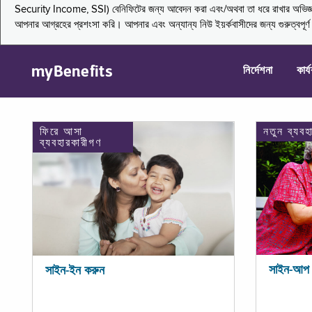
Security Income, SSI) বেনিফিটের জন্য আবেদন করা এবং/অথবা তা ধরে রাখার অভিজ্ঞতা জা
আপনার আগ্রহের প্রশংসা করি। আপনার এবং অন্যান্য নিউ ইয়র্কবাসীদের জন্য গুরুত্বপূর
myBenefits
নির্দেশনা
কার্
ফিরে আসা
নতুন ব্যবহ
ব্যবহারকারীগণ
সাইন-আপ 
সাইন-ইন করুন