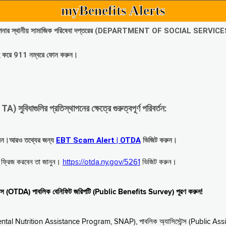
myBenefits Alerts
অবিলম্বে আপনার স্থানীয় সামাজিক পরিষেবা দপ্তরের (DEPARTMENT OF SOCIAL SERVIC
গ্রহ করে 911 নম্বরে ফোন করুন।
াগুলির প্রতিস্থাপনের ক্ষেত্রে গুরুত্বপূর্ণ পরিবর্তন:
রবেন।আরও তথ্যের জন্য
EBT Scam Alert | OTDA
ভিজিট করুন।
বে ফ্রিজ করবেন তা জানুন।
https://otda.ny.gov/5261
ভিজিট করুন।
স্টেন্স (OTDA) পাবলিক বেনিফিট জরিপটি (Public Benefits Survey) পূরণ করুন!
upplemental Nutrition Assistance Program, SNAP), পাবলিক অ্যাসিস্টেন্স (Public As