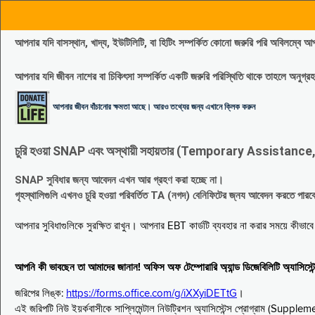
আপনার যদি বাসস্থান, খাদ্য, ইউটিলিটি, বা হিটিং সম্পর্কিত কোনো জরুরি পরি 
আপনার যদি জীবন নাশের বা চিকিৎসা সম্পর্কিত একটি জরুরি পরিস্থিতি থাকে তাহলে অনু
আপনার জীবন বাঁচানোর ক্ষমতা আছে। আরও তথ্যের জন্য এখানে ক্লিক করুন
চুরি হওয়া SNAP এবং অস্থায়ী সহায়তার (Temporary Assistance, TA) সুবিধ
SNAP সুবিধার জন্য আবেদন এখন আর গ্রহণ করা হচ্ছে না।
গৃহস্থালিগুলি এখনও চুরি হওয়া পরিবর্তিত TA (নগদ) বেনিফিটের জ্নয আবেদন করতে পা
আপনার সুবিধাগুলিকে সুরক্ষিত রাখুন। আপনার EBT কার্ডটি ব্যবহার না করার সময়ে কীভা
আপনি কী ভাবছেন তা আমাদের জানান! অফিস অফ টেম্পোরারি অ্যান্ড ডিজেবিলিটি অ্যাসি
জরিপের লিঙ্ক:
https://forms.office.com/g/iXXyiDETtG
।
এই জরিপটি নিউ ইয়র্কবাসীকে সাপ্লিমেন্টাল নিউট্রিশন অ্যাসিস্টেন্স প্রোগ্রাম (S