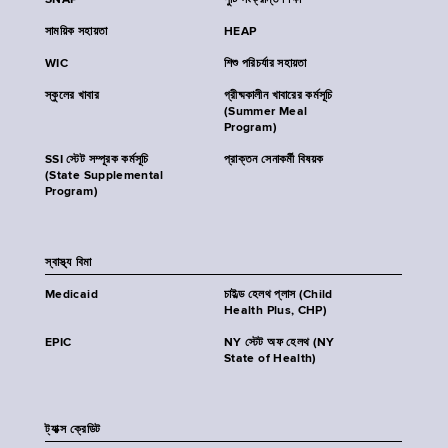
SNAP
পুষ্টি সংক্রান্ত শিক্ষা
সাময়িক সহায়তা
HEAP
WIC
শিশু পরিচর্যার সহায়তা
স্কুলের খাবার
গ্রীষ্মকালীন খাবারের কর্মসূচি
(Summer Meal
Program)
SSI স্টেট সম্পূরক কর্মসূচি
প্রাক্তন সেনাকর্মী বিষয়ক
(State Supplemental
Program)
স্বাস্থ্য বিমা
Medicaid
চাইল্ড হেলথ প্লাস (Child
Health Plus, CHP)
EPIC
NY স্টেট অফ হেলথ (NY
State of Health)
ট্যাক্স ক্রেডিট