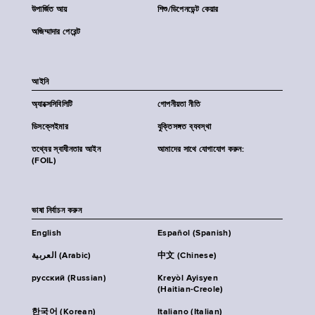
উপার্জিত আয়
শিশু/ডিপেনডেন্ট কেয়ার
অজিম্মাদার পেরেন্ট
আইনি
অ্যাক্সেসিবিলিটি
গোপনীয়তা নীতি
ডিসক্লেইমার
যুক্তিসঙ্গত ব্যবস্থা
তথ্যের স্বাধীনতার আইন
আমাদের সাথে যোগাযোগ করুন:
(FOIL)
ভাষা নির্বাচন করুন
English
Español (Spanish)
العربية (Arabic)
中文 (Chinese)
русский (Russian)
Kreyòl Ayisyen
(Haitian-Creole)
한국어 (Korean)
Italiano (Italian)