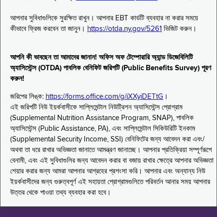
আপনার সুবিধাগুলিকে সুরক্ষিত রাখুন। আপনার EBT কার্ডটি ব্যবহার না করার সময়ে
কীভাবে ফ্রিজ করবেন তা জানুন।
https://otda.ny.gov/5261
ভিজিট করুন।
আপনি কী ভাবছেন তা আমাদের জানান! অফিস অফ টেম্পোরারি অ্যান্ড ডিজেবিলিটি
অ্যাসিস্টেন্স (OTDA) পাবলিক বেনিফিট জরিপটি (Public Benefits Survey) পূরণ
করুন!
জরিপের লিঙ্ক:
https://forms.office.com/g/iXXyiDETtG
।
এই জরিপটি নিউ ইয়র্কবাসীকে সাপ্লিমেন্টাল নিউট্রিশন অ্যাসিস্টেন্স প্রোগ্রাম
(Supplemental Nutrition Assistance Program, SNAP), পাবলিক
অ্যাসিস্টেন্স (Public Assistance, PA), এবং সাপ্লিমেন্টাল সিকিউরিটি ইনকাম
(Supplemental Security Income, SSI) বেনিফিটের জন্য আবেদন করা এবং/
অথবা তা ধরে রাখার অভিজ্ঞতা জানাতে আমন্ত্রণ জানাচ্ছে। আপনার প্রতিক্রিয়া সম্পূর্ণরূপে
বেনামী, এবং এই সুবিধাগুলির জন্য আবেদন করার বা বজায় রাখার ক্ষেত্রে আপনার অভিজ্ঞতা
শেয়ার করার জন্য আমরা আপনার আগ্রহের প্রশংসা করি। আপনার এবং অন্যান্য নিউ
ইয়র্কবাসীদের জন্য গুরুত্বপূর্ণ এই সহায়তা প্রোগ্রামগুলিতে পরিবর্তন আনার সময় আপনার
উত্তর থেকে পাওয়া তথ্য ব্যবহার করা হবে।