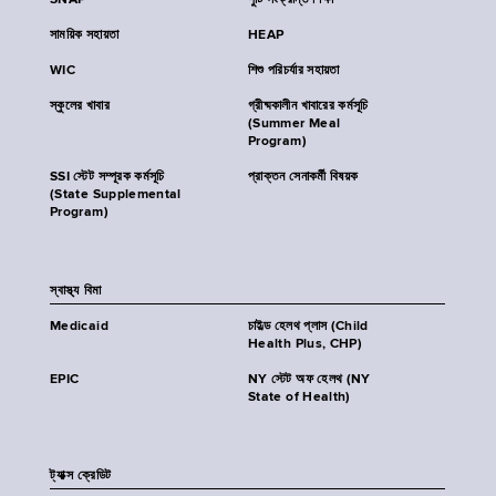
SNAP
পুষ্টি সংক্রান্ত শিক্ষা
সাময়িক সহায়তা
HEAP
WIC
শিশু পরিচর্যার সহায়তা
স্কুলের খাবার
গ্রীষ্মকালীন খাবারের কর্মসূচি
(Summer Meal
Program)
SSI স্টেট সম্পূরক কর্মসূচি
প্রাক্তন সেনাকর্মী বিষয়ক
(State Supplemental
Program)
স্বাস্থ্য বিমা
Medicaid
চাইল্ড হেলথ প্লাস (Child
Health Plus, CHP)
EPIC
NY স্টেট অফ হেলথ (NY
State of Health)
ট্যাক্স ক্রেডিট