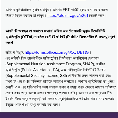
আপনার সুবিধাগুলিকে সুরক্ষিত রাখুন। আপনার EBT কার্ডটি ব্যবহার না করার সময়ে
কীভাবে ফ্রিজ করবেন তা জানুন।
https://otda.ny.gov/5261
ভিজিট করুন।
আপনি কী ভাবছেন তা আমাদের জানান! অফিস অফ টেম্পোরারি অ্যান্ড ডিজেবিলিটি
অ্যাসিস্টেন্স (OTDA) পাবলিক বেনিফিট জরিপটি (Public Benefits Survey) পূরণ
করুন!
জরিপের লিঙ্ক:
https://forms.office.com/g/iXXyiDETtG
।
এই জরিপটি নিউ ইয়র্কবাসীকে সাপ্লিমেন্টাল নিউট্রিশন অ্যাসিস্টেন্স প্রোগ্রাম
(Supplemental Nutrition Assistance Program, SNAP), পাবলিক
অ্যাসিস্টেন্স (Public Assistance, PA), এবং সাপ্লিমেন্টাল সিকিউরিটি ইনকাম
(Supplemental Security Income, SSI) বেনিফিটের জন্য আবেদন করা এবং/
অথবা তা ধরে রাখার অভিজ্ঞতা জানাতে আমন্ত্রণ জানাচ্ছে। আপনার প্রতিক্রিয়া সম্পূর্ণরূপে
বেনামী, এবং এই সুবিধাগুলির জন্য আবেদন করার বা বজায় রাখার ক্ষেত্রে আপনার অভিজ্ঞতা
শেয়ার করার জন্য আমরা আপনার আগ্রহের প্রশংসা করি। আপনার এবং অন্যান্য নিউ
ইয়র্কবাসীদের জন্য গুরুত্বপূর্ণ এই সহায়তা প্রোগ্রামগুলিতে পরিবর্তন আনার সময় আপনার
উত্তর থেকে পাওয়া তথ্য ব্যবহার করা হবে।