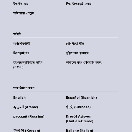
উপার্জিত আয়
শিশু/ডিপেনডেন্ট কেয়ার
অজিম্মাদার পেরেন্ট
আইনি
অ্যাক্সেসিবিলিটি
গোপনীয়তা নীতি
ডিসক্লেইমার
যুক্তিসঙ্গত ব্যবস্থা
তথ্যের স্বাধীনতার আইন
আমাদের সাথে যোগাযোগ করুন:
(FOIL)
ভাষা নির্বাচন করুন
English
Español (Spanish)
العربية (Arabic)
中文 (Chinese)
русский (Russian)
Kreyòl Ayisyen
(Haitian-Creole)
한국어 (Korean)
Italiano (Italian)