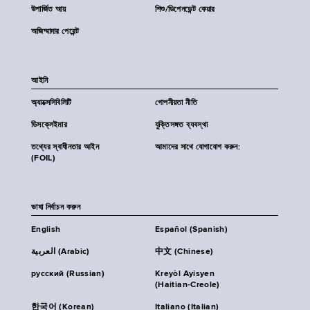
উপার্জিত আয়
শিশু/ডিপেনডেন্ট কেয়ার
অজিম্মাদার পেরেন্ট
আইনি
অ্যাক্সেসিবিলিটি
গোপনীয়তা নীতি
ডিসক্লেইমার
যুক্তিসঙ্গত ব্যবস্থা
তথ্যের স্বাধীনতার আইন
আমাদের সাথে যোগাযোগ করুন:
(FOIL)
ভাষা নির্বাচন করুন
English
Español (Spanish)
العربية (Arabic)
中文 (Chinese)
русский (Russian)
Kreyòl Ayisyen
(Haitian-Creole)
한국어 (Korean)
Italiano (Italian)