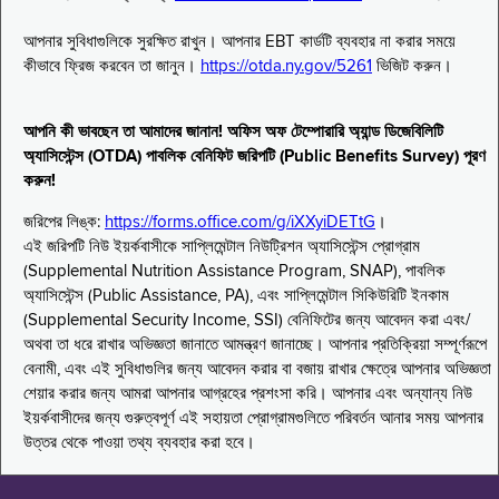
আপনার সুবিধাগুলিকে সুরক্ষিত রাখুন। আপনার EBT কার্ডটি ব্যবহার না করার সময়ে
কীভাবে ফ্রিজ করবেন তা জানুন।
https://otda.ny.gov/5261
ভিজিট করুন।
আপনি কী ভাবছেন তা আমাদের জানান! অফিস অফ টেম্পোরারি অ্যান্ড ডিজেবিলিটি
অ্যাসিস্টেন্স (OTDA) পাবলিক বেনিফিট জরিপটি (Public Benefits Survey) পূরণ
করুন!
জরিপের লিঙ্ক:
https://forms.office.com/g/iXXyiDETtG
।
এই জরিপটি নিউ ইয়র্কবাসীকে সাপ্লিমেন্টাল নিউট্রিশন অ্যাসিস্টেন্স প্রোগ্রাম
(Supplemental Nutrition Assistance Program, SNAP), পাবলিক
অ্যাসিস্টেন্স (Public Assistance, PA), এবং সাপ্লিমেন্টাল সিকিউরিটি ইনকাম
(Supplemental Security Income, SSI) বেনিফিটের জন্য আবেদন করা এবং/
অথবা তা ধরে রাখার অভিজ্ঞতা জানাতে আমন্ত্রণ জানাচ্ছে। আপনার প্রতিক্রিয়া সম্পূর্ণরূপে
বেনামী, এবং এই সুবিধাগুলির জন্য আবেদন করার বা বজায় রাখার ক্ষেত্রে আপনার অভিজ্ঞতা
শেয়ার করার জন্য আমরা আপনার আগ্রহের প্রশংসা করি। আপনার এবং অন্যান্য নিউ
ইয়র্কবাসীদের জন্য গুরুত্বপূর্ণ এই সহায়তা প্রোগ্রামগুলিতে পরিবর্তন আনার সময় আপনার
উত্তর থেকে পাওয়া তথ্য ব্যবহার করা হবে।