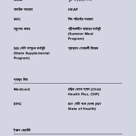
SNAP
পুষ্টি সংক্রান্ত শিক্ষা
সাময়িক সহায়তা
HEAP
WIC
শিশু পরিচর্যার সহায়তা
স্কুলের খাবার
গ্রীষ্মকালীন খাবারের কর্মসূচি
(Summer Meal
Program)
SSI স্টেট সম্পূরক কর্মসূচি
প্রাক্তন সেনাকর্মী বিষয়ক
(State Supplemental
Program)
স্বাস্থ্য বিমা
Medicaid
চাইল্ড হেলথ প্লাস (Child
Health Plus, CHP)
EPIC
NY স্টেট অফ হেলথ (NY
State of Health)
ট্যাক্স ক্রেডিট