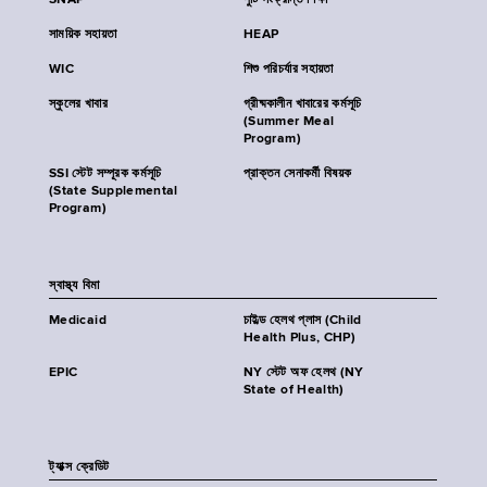
SNAP
পুষ্টি সংক্রান্ত শিক্ষা
সাময়িক সহায়তা
HEAP
WIC
শিশু পরিচর্যার সহায়তা
স্কুলের খাবার
গ্রীষ্মকালীন খাবারের কর্মসূচি
(Summer Meal
Program)
SSI স্টেট সম্পূরক কর্মসূচি
প্রাক্তন সেনাকর্মী বিষয়ক
(State Supplemental
Program)
স্বাস্থ্য বিমা
Medicaid
চাইল্ড হেলথ প্লাস (Child
Health Plus, CHP)
EPIC
NY স্টেট অফ হেলথ (NY
State of Health)
ট্যাক্স ক্রেডিট