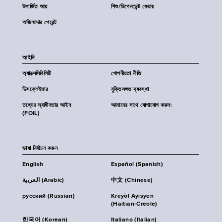
উপার্জিত আয়
শিশু/ডিপেনডেন্ট কেয়ার
অজিম্মাদার পেরেন্ট
আইনি
অ্যাক্সেসিবিলিটি
গোপনীয়তা নীতি
ডিসক্লেইমার
যুক্তিসঙ্গত ব্যবস্থা
তথ্যের স্বাধীনতার আইন
আমাদের সাথে যোগাযোগ করুন:
(FOIL)
ভাষা নির্বাচন করুন
English
Español (Spanish)
العربية (Arabic)
中文 (Chinese)
русский (Russian)
Kreyòl Ayisyen
(Haitian-Creole)
한국어 (Korean)
Italiano (Italian)