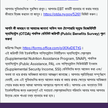
আপনার সুবিধাগুলিকে সুরক্ষিত রাখুন। আপনার EBT কার্ডটি ব্যবহার না করার সময়ে
কীভাবে ফ্রিজ করবেন তা জানুন।
https://otda.ny.gov/5261
ভিজিট করুন।
আপনি কী ভাবছেন তা আমাদের জানান! অফিস অফ টেম্পোরারি অ্যান্ড ডিজেবিলিটি
অ্যাসিস্টেন্স (OTDA) পাবলিক বেনিফিট জরিপটি (Public Benefits Survey) পূরণ
করুন!
জরিপের লিঙ্ক:
https://forms.office.com/g/iXXyiDETtG
।
এই জরিপটি নিউ ইয়র্কবাসীকে সাপ্লিমেন্টাল নিউট্রিশন অ্যাসিস্টেন্স প্রোগ্রাম
(Supplemental Nutrition Assistance Program, SNAP), পাবলিক
অ্যাসিস্টেন্স (Public Assistance, PA), এবং সাপ্লিমেন্টাল সিকিউরিটি ইনকাম
(Supplemental Security Income, SSI) বেনিফিটের জন্য আবেদন করা এবং/
অথবা তা ধরে রাখার অভিজ্ঞতা জানাতে আমন্ত্রণ জানাচ্ছে। আপনার প্রতিক্রিয়া সম্পূর্ণরূপে
বেনামী, এবং এই সুবিধাগুলির জন্য আবেদন করার বা বজায় রাখার ক্ষেত্রে আপনার অভিজ্ঞতা
শেয়ার করার জন্য আমরা আপনার আগ্রহের প্রশংসা করি। আপনার এবং অন্যান্য নিউ
ইয়র্কবাসীদের জন্য গুরুত্বপূর্ণ এই সহায়তা প্রোগ্রামগুলিতে পরিবর্তন আনার সময় আপনার
উত্তর থেকে পাওয়া তথ্য ব্যবহার করা হবে।