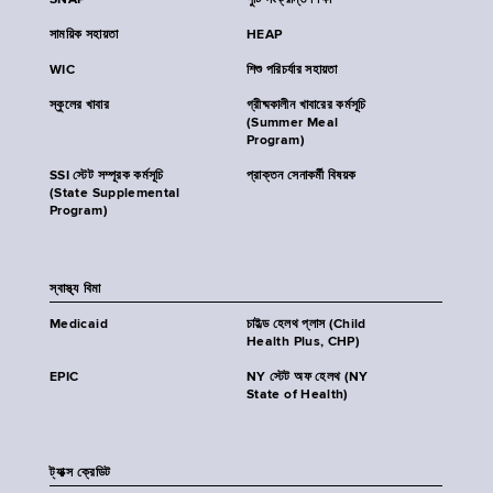
SNAP
পুষ্টি সংক্রান্ত শিক্ষা
সাময়িক সহায়তা
HEAP
WIC
শিশু পরিচর্যার সহায়তা
স্কুলের খাবার
গ্রীষ্মকালীন খাবারের কর্মসূচি
(Summer Meal
Program)
SSI স্টেট সম্পূরক কর্মসূচি
প্রাক্তন সেনাকর্মী বিষয়ক
(State Supplemental
Program)
স্বাস্থ্য বিমা
Medicaid
চাইল্ড হেলথ প্লাস (Child
Health Plus, CHP)
EPIC
NY স্টেট অফ হেলথ (NY
State of Health)
ট্যাক্স ক্রেডিট