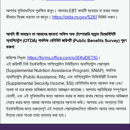
আপনার সুবিধাগুলিকে সুরক্ষিত রাখুন। আপনার EBT কার্ডটি ব্যবহার না করার সময়ে
কীভাবে ফ্রিজ করবেন তা জানুন।
https://otda.ny.gov/5261
ভিজিট করুন।
আপনি কী ভাবছেন তা আমাদের জানান! অফিস অফ টেম্পোরারি অ্যান্ড ডিজেবিলিটি
অ্যাসিস্টেন্স (OTDA) পাবলিক বেনিফিট জরিপটি (Public Benefits Survey) পূরণ
করুন!
জরিপের লিঙ্ক:
https://forms.office.com/g/iXXyiDETtG
।
এই জরিপটি নিউ ইয়র্কবাসীকে সাপ্লিমেন্টাল নিউট্রিশন অ্যাসিস্টেন্স প্রোগ্রাম
(Supplemental Nutrition Assistance Program, SNAP), পাবলিক
অ্যাসিস্টেন্স (Public Assistance, PA), এবং সাপ্লিমেন্টাল সিকিউরিটি ইনকাম
(Supplemental Security Income, SSI) বেনিফিটের জন্য আবেদন করা এবং/
অথবা তা ধরে রাখার অভিজ্ঞতা জানাতে আমন্ত্রণ জানাচ্ছে। আপনার প্রতিক্রিয়া সম্পূর্ণরূপে
বেনামী, এবং এই সুবিধাগুলির জন্য আবেদন করার বা বজায় রাখার ক্ষেত্রে আপনার অভিজ্ঞতা
শেয়ার করার জন্য আমরা আপনার আগ্রহের প্রশংসা করি। আপনার এবং অন্যান্য নিউ
ইয়র্কবাসীদের জন্য গুরুত্বপূর্ণ এই সহায়তা প্রোগ্রামগুলিতে পরিবর্তন আনার সময় আপনার
উত্তর থেকে পাওয়া তথ্য ব্যবহার করা হবে।