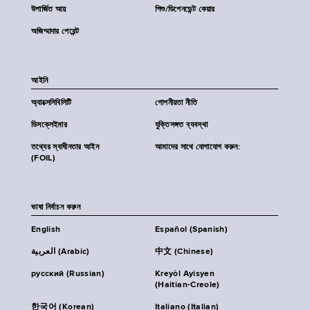
উপার্জিত আয়
শিশু/ডিপেনডেন্ট কেয়ার
অজিম্মাদার পেরেন্ট
আইনি
অ্যাক্সেসিবিলিটি
গোপনীয়তা নীতি
ডিসক্লেইমার
যুক্তিসঙ্গত ব্যবস্থা
তথ্যের স্বাধীনতার আইন
আমাদের সাথে যোগাযোগ করুন:
(FOIL)
ভাষা নির্বাচন করুন
English
Español (Spanish)
العربية (Arabic)
中文 (Chinese)
русский (Russian)
Kreyòl Ayisyen
(Haitian-Creole)
한국어 (Korean)
Italiano (Italian)