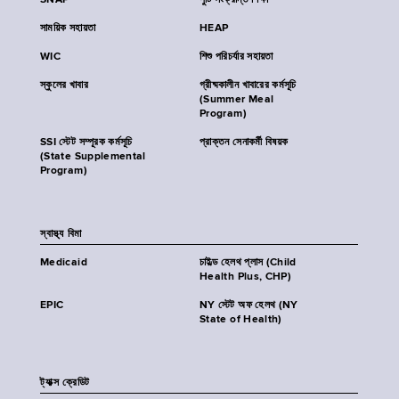
SNAP
পুষ্টি সংক্রান্ত শিক্ষা
সাময়িক সহায়তা
HEAP
WIC
শিশু পরিচর্যার সহায়তা
স্কুলের খাবার
গ্রীষ্মকালীন খাবারের কর্মসূচি
(Summer Meal
Program)
SSI স্টেট সম্পূরক কর্মসূচি
প্রাক্তন সেনাকর্মী বিষয়ক
(State Supplemental
Program)
স্বাস্থ্য বিমা
Medicaid
চাইল্ড হেলথ প্লাস (Child
Health Plus, CHP)
EPIC
NY স্টেট অফ হেলথ (NY
State of Health)
ট্যাক্স ক্রেডিট