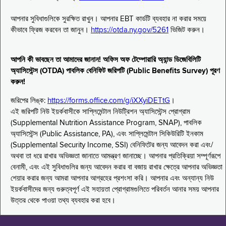
আপনার সুবিধাগুলিকে সুরক্ষিত রাখুন। আপনার EBT কার্ডটি ব্যবহার না করার সময়ে
কীভাবে ফ্রিজ করবেন তা জানুন।
https://otda.ny.gov/5261
ভিজিট করুন।
আপনি কী ভাবছেন তা আমাদের জানান! অফিস অফ টেম্পোরারি অ্যান্ড ডিজেবিলিটি
অ্যাসিস্টেন্স (OTDA) পাবলিক বেনিফিট জরিপটি (Public Benefits Survey) পূরণ
করুন!
জরিপের লিঙ্ক:
https://forms.office.com/g/iXXyiDETtG
।
এই জরিপটি নিউ ইয়র্কবাসীকে সাপ্লিমেন্টাল নিউট্রিশন অ্যাসিস্টেন্স প্রোগ্রাম
(Supplemental Nutrition Assistance Program, SNAP), পাবলিক
অ্যাসিস্টেন্স (Public Assistance, PA), এবং সাপ্লিমেন্টাল সিকিউরিটি ইনকাম
(Supplemental Security Income, SSI) বেনিফিটের জন্য আবেদন করা এবং/
অথবা তা ধরে রাখার অভিজ্ঞতা জানাতে আমন্ত্রণ জানাচ্ছে। আপনার প্রতিক্রিয়া সম্পূর্ণরূপে
বেনামী, এবং এই সুবিধাগুলির জন্য আবেদন করার বা বজায় রাখার ক্ষেত্রে আপনার অভিজ্ঞতা
শেয়ার করার জন্য আমরা আপনার আগ্রহের প্রশংসা করি। আপনার এবং অন্যান্য নিউ
ইয়র্কবাসীদের জন্য গুরুত্বপূর্ণ এই সহায়তা প্রোগ্রামগুলিতে পরিবর্তন আনার সময় আপনার
উত্তর থেকে পাওয়া তথ্য ব্যবহার করা হবে।