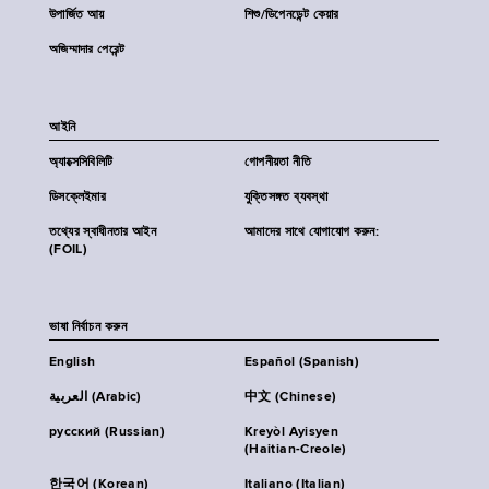
উপার্জিত আয়
শিশু/ডিপেনডেন্ট কেয়ার
অজিম্মাদার পেরেন্ট
আইনি
অ্যাক্সেসিবিলিটি
গোপনীয়তা নীতি
ডিসক্লেইমার
যুক্তিসঙ্গত ব্যবস্থা
তথ্যের স্বাধীনতার আইন
আমাদের সাথে যোগাযোগ করুন:
(FOIL)
ভাষা নির্বাচন করুন
English
Español (Spanish)
العربية (Arabic)
中文 (Chinese)
русский (Russian)
Kreyòl Ayisyen
(Haitian-Creole)
한국어 (Korean)
Italiano (Italian)