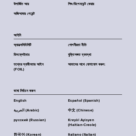
উপার্জিত আয়
শিশু/ডিপেনডেন্ট কেয়ার
অজিম্মাদার পেরেন্ট
আইনি
অ্যাক্সেসিবিলিটি
গোপনীয়তা নীতি
ডিসক্লেইমার
যুক্তিসঙ্গত ব্যবস্থা
তথ্যের স্বাধীনতার আইন
আমাদের সাথে যোগাযোগ করুন:
(FOIL)
ভাষা নির্বাচন করুন
English
Español (Spanish)
العربية (Arabic)
中文 (Chinese)
русский (Russian)
Kreyòl Ayisyen
(Haitian-Creole)
한국어 (Korean)
Italiano (Italian)