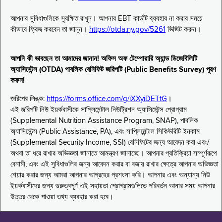
আপনার সুবিধাগুলিকে সুরক্ষিত রাখুন। আপনার EBT কার্ডটি ব্যবহার না করার সময়ে
কীভাবে ফ্রিজ করবেন তা জানুন।
https://otda.ny.gov/5261
ভিজিট করুন।
আপনি কী ভাবছেন তা আমাদের জানান! অফিস অফ টেম্পোরারি অ্যান্ড ডিজেবিলিটি
অ্যাসিস্টেন্স (OTDA) পাবলিক বেনিফিট জরিপটি (Public Benefits Survey) পূরণ
করুন!
জরিপের লিঙ্ক:
https://forms.office.com/g/iXXyiDETtG
।
এই জরিপটি নিউ ইয়র্কবাসীকে সাপ্লিমেন্টাল নিউট্রিশন অ্যাসিস্টেন্স প্রোগ্রাম
(Supplemental Nutrition Assistance Program, SNAP), পাবলিক
অ্যাসিস্টেন্স (Public Assistance, PA), এবং সাপ্লিমেন্টাল সিকিউরিটি ইনকাম
(Supplemental Security Income, SSI) বেনিফিটের জন্য আবেদন করা এবং/
অথবা তা ধরে রাখার অভিজ্ঞতা জানাতে আমন্ত্রণ জানাচ্ছে। আপনার প্রতিক্রিয়া সম্পূর্ণরূপে
বেনামী, এবং এই সুবিধাগুলির জন্য আবেদন করার বা বজায় রাখার ক্ষেত্রে আপনার অভিজ্ঞতা
শেয়ার করার জন্য আমরা আপনার আগ্রহের প্রশংসা করি। আপনার এবং অন্যান্য নিউ
ইয়র্কবাসীদের জন্য গুরুত্বপূর্ণ এই সহায়তা প্রোগ্রামগুলিতে পরিবর্তন আনার সময় আপনার
উত্তর থেকে পাওয়া তথ্য ব্যবহার করা হবে।