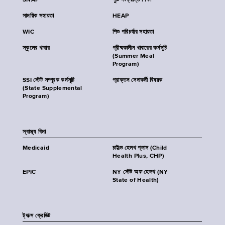
SNAP
পুষ্টি সংক্রান্ত শিক্ষা
সাময়িক সহায়তা
HEAP
WIC
শিশু পরিচর্যার সহায়তা
স্কুলের খাবার
গ্রীষ্মকালীন খাবারের কর্মসূচি
(Summer Meal
Program)
SSI স্টেট সম্পূরক কর্মসূচি
প্রাক্তন সেনাকর্মী বিষয়ক
(State Supplemental
Program)
স্বাস্থ্য বিমা
Medicaid
চাইল্ড হেলথ প্লাস (Child
Health Plus, CHP)
EPIC
NY স্টেট অফ হেলথ (NY
State of Health)
ট্যাক্স ক্রেডিট