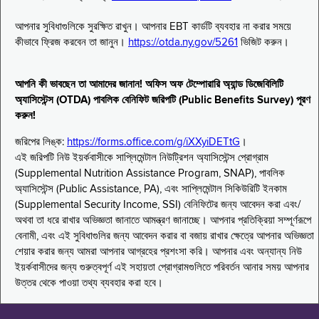
আপনার সুবিধাগুলিকে সুরক্ষিত রাখুন। আপনার EBT কার্ডটি ব্যবহার না করার সময়ে
কীভাবে ফ্রিজ করবেন তা জানুন।
https://otda.ny.gov/5261
ভিজিট করুন।
আপনি কী ভাবছেন তা আমাদের জানান! অফিস অফ টেম্পোরারি অ্যান্ড ডিজেবিলিটি
অ্যাসিস্টেন্স (OTDA) পাবলিক বেনিফিট জরিপটি (Public Benefits Survey) পূরণ
করুন!
জরিপের লিঙ্ক:
https://forms.office.com/g/iXXyiDETtG
।
এই জরিপটি নিউ ইয়র্কবাসীকে সাপ্লিমেন্টাল নিউট্রিশন অ্যাসিস্টেন্স প্রোগ্রাম
(Supplemental Nutrition Assistance Program, SNAP), পাবলিক
অ্যাসিস্টেন্স (Public Assistance, PA), এবং সাপ্লিমেন্টাল সিকিউরিটি ইনকাম
(Supplemental Security Income, SSI) বেনিফিটের জন্য আবেদন করা এবং/
অথবা তা ধরে রাখার অভিজ্ঞতা জানাতে আমন্ত্রণ জানাচ্ছে। আপনার প্রতিক্রিয়া সম্পূর্ণরূপে
বেনামী, এবং এই সুবিধাগুলির জন্য আবেদন করার বা বজায় রাখার ক্ষেত্রে আপনার অভিজ্ঞতা
শেয়ার করার জন্য আমরা আপনার আগ্রহের প্রশংসা করি। আপনার এবং অন্যান্য নিউ
ইয়র্কবাসীদের জন্য গুরুত্বপূর্ণ এই সহায়তা প্রোগ্রামগুলিতে পরিবর্তন আনার সময় আপনার
উত্তর থেকে পাওয়া তথ্য ব্যবহার করা হবে।