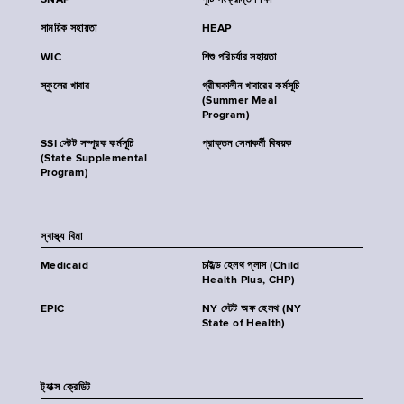
SNAP
পুষ্টি সংক্রান্ত শিক্ষা
সাময়িক সহায়তা
HEAP
WIC
শিশু পরিচর্যার সহায়তা
স্কুলের খাবার
গ্রীষ্মকালীন খাবারের কর্মসূচি
(Summer Meal
Program)
SSI স্টেট সম্পূরক কর্মসূচি
প্রাক্তন সেনাকর্মী বিষয়ক
(State Supplemental
Program)
স্বাস্থ্য বিমা
Medicaid
চাইল্ড হেলথ প্লাস (Child
Health Plus, CHP)
EPIC
NY স্টেট অফ হেলথ (NY
State of Health)
ট্যাক্স ক্রেডিট