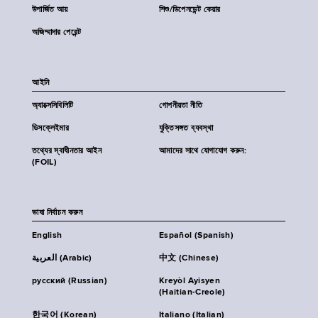
উপার্জিত আয়
শিশু/ডিপেনডেন্ট কেয়ার
অজিম্মাদার পেরেন্ট
আইনি
অ্যাক্সেসিবিলিটি
গোপনীয়তা নীতি
ডিসক্লেইমার
যুক্তিসঙ্গত ব্যবস্থা
তথ্যের স্বাধীনতার আইন
আমাদের সাথে যোগাযোগ করুন:
(FOIL)
ভাষা নির্বাচন করুন
English
Español (Spanish)
العربية (Arabic)
中文 (Chinese)
русский (Russian)
Kreyòl Ayisyen
(Haitian-Creole)
한국어 (Korean)
Italiano (Italian)