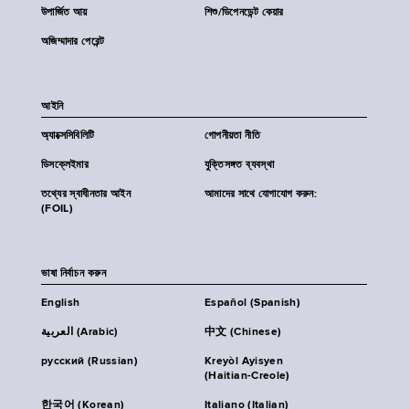
উপার্জিত আয়
শিশু/ডিপেনডেন্ট কেয়ার
অজিম্মাদার পেরেন্ট
আইনি
অ্যাক্সেসিবিলিটি
গোপনীয়তা নীতি
ডিসক্লেইমার
যুক্তিসঙ্গত ব্যবস্থা
তথ্যের স্বাধীনতার আইন
আমাদের সাথে যোগাযোগ করুন:
(FOIL)
ভাষা নির্বাচন করুন
English
Español (Spanish)
العربية (Arabic)
中文 (Chinese)
русский (Russian)
Kreyòl Ayisyen
(Haitian-Creole)
한국어 (Korean)
Italiano (Italian)