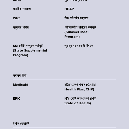
SNAP
পুষ্টি সংক্রান্ত শিক্ষা
সাময়িক সহায়তা
HEAP
WIC
শিশু পরিচর্যার সহায়তা
স্কুলের খাবার
গ্রীষ্মকালীন খাবারের কর্মসূচি
(Summer Meal
Program)
SSI স্টেট সম্পূরক কর্মসূচি
প্রাক্তন সেনাকর্মী বিষয়ক
(State Supplemental
Program)
স্বাস্থ্য বিমা
Medicaid
চাইল্ড হেলথ প্লাস (Child
Health Plus, CHP)
EPIC
NY স্টেট অফ হেলথ (NY
State of Health)
ট্যাক্স ক্রেডিট