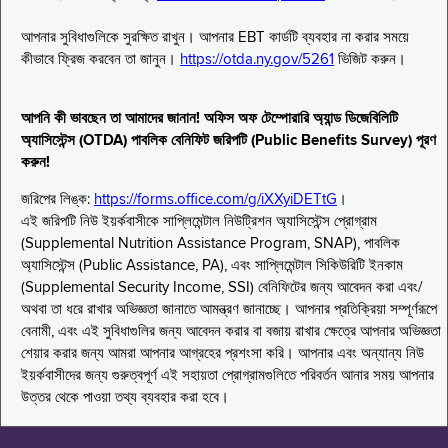
আপনার সুবিধাগুলিকে সুরক্ষিত রাখুন। আপনার EBT কার্ডটি ব্যবহার না করার সময়ে
কীভাবে ফ্রিজ করবেন তা জানুন।
https://otda.ny.gov/5261
ভিজিট করুন।
আপনি কী ভাবছেন তা আমাদের জানান! অফিস অফ টেম্পোরারি অ্যান্ড ডিজেবিলিটি
অ্যাসিস্টেন্স (OTDA) পাবলিক বেনিফিট জরিপটি (Public Benefits Survey) পূরণ
করুন!
জরিপের লিঙ্ক:
https://forms.office.com/g/iXXyiDETtG
।
এই জরিপটি নিউ ইয়র্কবাসীকে সাপ্লিমেন্টাল নিউট্রিশন অ্যাসিস্টেন্স প্রোগ্রাম
(Supplemental Nutrition Assistance Program, SNAP), পাবলিক
অ্যাসিস্টেন্স (Public Assistance, PA), এবং সাপ্লিমেন্টাল সিকিউরিটি ইনকাম
(Supplemental Security Income, SSI) বেনিফিটের জন্য আবেদন করা এবং/
অথবা তা ধরে রাখার অভিজ্ঞতা জানাতে আমন্ত্রণ জানাচ্ছে। আপনার প্রতিক্রিয়া সম্পূর্ণরূপে
বেনামী, এবং এই সুবিধাগুলির জন্য আবেদন করার বা বজায় রাখার ক্ষেত্রে আপনার অভিজ্ঞতা
শেয়ার করার জন্য আমরা আপনার আগ্রহের প্রশংসা করি। আপনার এবং অন্যান্য নিউ
ইয়র্কবাসীদের জন্য গুরুত্বপূর্ণ এই সহায়তা প্রোগ্রামগুলিতে পরিবর্তন আনার সময় আপনার
উত্তর থেকে পাওয়া তথ্য ব্যবহার করা হবে।