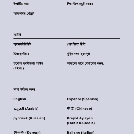
উপার্জিত আয়
শিশু/ডিপেনডেন্ট কেয়ার
অজিম্মাদার পেরেন্ট
আইনি
অ্যাক্সেসিবিলিটি
গোপনীয়তা নীতি
ডিসক্লেইমার
যুক্তিসঙ্গত ব্যবস্থা
তথ্যের স্বাধীনতার আইন
আমাদের সাথে যোগাযোগ করুন:
(FOIL)
ভাষা নির্বাচন করুন
English
Español (Spanish)
العربية (Arabic)
中文 (Chinese)
русский (Russian)
Kreyòl Ayisyen
(Haitian-Creole)
한국어 (Korean)
Italiano (Italian)