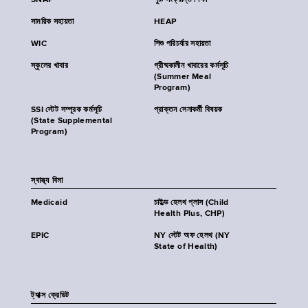
SNAP
পুষ্টি সংক্রান্ত শিক্ষা
সাময়িক সহায়তা
HEAP
WIC
শিশু পরিচর্যার সহায়তা
স্কুলের খাবার
গ্রীষ্মকালীন খাবারের কর্মসূচি
(Summer Meal
Program)
SSI স্টেট সম্পূরক কর্মসূচি
প্রাক্তন সেনাকর্মী বিষয়ক
(State Supplemental
Program)
স্বাস্থ্য বিমা
Medicaid
চাইল্ড হেলথ প্লাস (Child
Health Plus, CHP)
EPIC
NY স্টেট অফ হেলথ (NY
State of Health)
ট্যাক্স ক্রেডিট