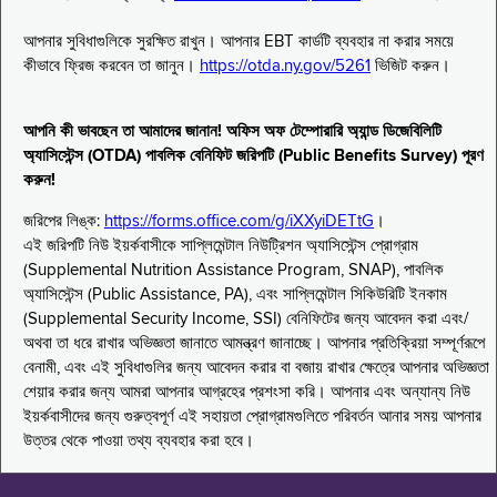
আপনার সুবিধাগুলিকে সুরক্ষিত রাখুন। আপনার EBT কার্ডটি ব্যবহার না করার সময়ে
কীভাবে ফ্রিজ করবেন তা জানুন।
https://otda.ny.gov/5261
ভিজিট করুন।
আপনি কী ভাবছেন তা আমাদের জানান! অফিস অফ টেম্পোরারি অ্যান্ড ডিজেবিলিটি
অ্যাসিস্টেন্স (OTDA) পাবলিক বেনিফিট জরিপটি (Public Benefits Survey) পূরণ
করুন!
জরিপের লিঙ্ক:
https://forms.office.com/g/iXXyiDETtG
।
এই জরিপটি নিউ ইয়র্কবাসীকে সাপ্লিমেন্টাল নিউট্রিশন অ্যাসিস্টেন্স প্রোগ্রাম
(Supplemental Nutrition Assistance Program, SNAP), পাবলিক
অ্যাসিস্টেন্স (Public Assistance, PA), এবং সাপ্লিমেন্টাল সিকিউরিটি ইনকাম
(Supplemental Security Income, SSI) বেনিফিটের জন্য আবেদন করা এবং/
অথবা তা ধরে রাখার অভিজ্ঞতা জানাতে আমন্ত্রণ জানাচ্ছে। আপনার প্রতিক্রিয়া সম্পূর্ণরূপে
বেনামী, এবং এই সুবিধাগুলির জন্য আবেদন করার বা বজায় রাখার ক্ষেত্রে আপনার অভিজ্ঞতা
শেয়ার করার জন্য আমরা আপনার আগ্রহের প্রশংসা করি। আপনার এবং অন্যান্য নিউ
ইয়র্কবাসীদের জন্য গুরুত্বপূর্ণ এই সহায়তা প্রোগ্রামগুলিতে পরিবর্তন আনার সময় আপনার
উত্তর থেকে পাওয়া তথ্য ব্যবহার করা হবে।