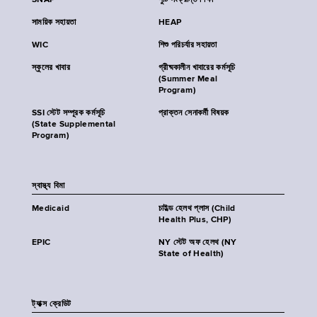
SNAP
পুষ্টি সংক্রান্ত শিক্ষা
সাময়িক সহায়তা
HEAP
WIC
শিশু পরিচর্যার সহায়তা
স্কুলের খাবার
গ্রীষ্মকালীন খাবারের কর্মসূচি
(Summer Meal
Program)
SSI স্টেট সম্পূরক কর্মসূচি
প্রাক্তন সেনাকর্মী বিষয়ক
(State Supplemental
Program)
স্বাস্থ্য বিমা
Medicaid
চাইল্ড হেলথ প্লাস (Child
Health Plus, CHP)
EPIC
NY স্টেট অফ হেলথ (NY
State of Health)
ট্যাক্স ক্রেডিট