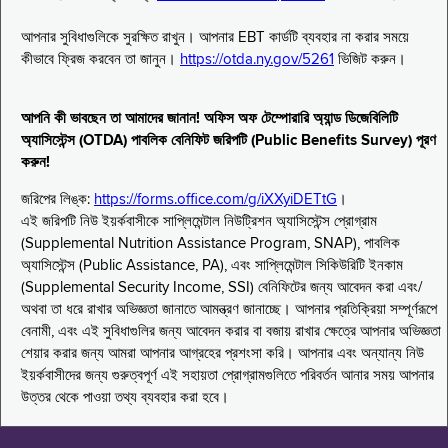
আপনার সুবিধাগুলিকে সুরক্ষিত রাখুন। আপনার EBT কার্ডটি ব্যবহার না করার সময়ে
কীভাবে ফ্রিজ করবেন তা জানুন।
https://otda.ny.gov/5261
ভিজিট করুন।
আপনি কী ভাবছেন তা আমাদের জানান! অফিস অফ টেম্পোরারি অ্যান্ড ডিজেবিলিটি
অ্যাসিস্টেন্স (OTDA) পাবলিক বেনিফিট জরিপটি (Public Benefits Survey) পূরণ
করুন!
জরিপের লিঙ্ক:
https://forms.office.com/g/iXXyiDETtG
।
এই জরিপটি নিউ ইয়র্কবাসীকে সাপ্লিমেন্টাল নিউট্রিশন অ্যাসিস্টেন্স প্রোগ্রাম
(Supplemental Nutrition Assistance Program, SNAP), পাবলিক
অ্যাসিস্টেন্স (Public Assistance, PA), এবং সাপ্লিমেন্টাল সিকিউরিটি ইনকাম
(Supplemental Security Income, SSI) বেনিফিটের জন্য আবেদন করা এবং/
অথবা তা ধরে রাখার অভিজ্ঞতা জানাতে আমন্ত্রণ জানাচ্ছে। আপনার প্রতিক্রিয়া সম্পূর্ণরূপে
বেনামী, এবং এই সুবিধাগুলির জন্য আবেদন করার বা বজায় রাখার ক্ষেত্রে আপনার অভিজ্ঞতা
শেয়ার করার জন্য আমরা আপনার আগ্রহের প্রশংসা করি। আপনার এবং অন্যান্য নিউ
ইয়র্কবাসীদের জন্য গুরুত্বপূর্ণ এই সহায়তা প্রোগ্রামগুলিতে পরিবর্তন আনার সময় আপনার
উত্তর থেকে পাওয়া তথ্য ব্যবহার করা হবে।