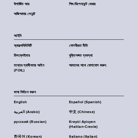
উপার্জিত আয়
শিশু/ডিপেনডেন্ট কেয়ার
অজিম্মাদার পেরেন্ট
আইনি
অ্যাক্সেসিবিলিটি
গোপনীয়তা নীতি
ডিসক্লেইমার
যুক্তিসঙ্গত ব্যবস্থা
তথ্যের স্বাধীনতার আইন
আমাদের সাথে যোগাযোগ করুন:
(FOIL)
ভাষা নির্বাচন করুন
English
Español (Spanish)
العربية (Arabic)
中文 (Chinese)
русский (Russian)
Kreyòl Ayisyen
(Haitian-Creole)
한국어 (Korean)
Italiano (Italian)