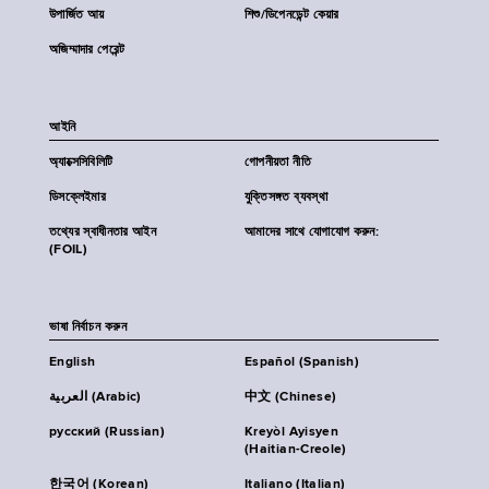
উপার্জিত আয়
শিশু/ডিপেনডেন্ট কেয়ার
অজিম্মাদার পেরেন্ট
আইনি
অ্যাক্সেসিবিলিটি
গোপনীয়তা নীতি
ডিসক্লেইমার
যুক্তিসঙ্গত ব্যবস্থা
তথ্যের স্বাধীনতার আইন
আমাদের সাথে যোগাযোগ করুন:
(FOIL)
ভাষা নির্বাচন করুন
English
Español (Spanish)
العربية (Arabic)
中文 (Chinese)
русский (Russian)
Kreyòl Ayisyen
(Haitian-Creole)
한국어 (Korean)
Italiano (Italian)