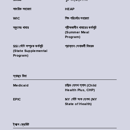
SNAP
পুষ্টি সংক্রান্ত শিক্ষা
সাময়িক সহায়তা
HEAP
WIC
শিশু পরিচর্যার সহায়তা
স্কুলের খাবার
গ্রীষ্মকালীন খাবারের কর্মসূচি
(Summer Meal
Program)
SSI স্টেট সম্পূরক কর্মসূচি
প্রাক্তন সেনাকর্মী বিষয়ক
(State Supplemental
Program)
স্বাস্থ্য বিমা
Medicaid
চাইল্ড হেলথ প্লাস (Child
Health Plus, CHP)
EPIC
NY স্টেট অফ হেলথ (NY
State of Health)
ট্যাক্স ক্রেডিট