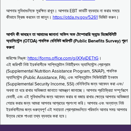
আপনার সুবিধাগুলিকে সুরক্ষিত রাখুন। আপনার EBT কার্ডটি ব্যবহার না করার সময়ে
কীভাবে ফ্রিজ করবেন তা জানুন।
https://otda.ny.gov/5261
ভিজিট করুন।
আপনি কী ভাবছেন তা আমাদের জানান! অফিস অফ টেম্পোরারি অ্যান্ড ডিজেবিলিটি
অ্যাসিস্টেন্স (OTDA) পাবলিক বেনিফিট জরিপটি (Public Benefits Survey) পূরণ
করুন!
জরিপের লিঙ্ক:
https://forms.office.com/g/iXXyiDETtG
।
এই জরিপটি নিউ ইয়র্কবাসীকে সাপ্লিমেন্টাল নিউট্রিশন অ্যাসিস্টেন্স প্রোগ্রাম
(Supplemental Nutrition Assistance Program, SNAP), পাবলিক
অ্যাসিস্টেন্স (Public Assistance, PA), এবং সাপ্লিমেন্টাল সিকিউরিটি ইনকাম
(Supplemental Security Income, SSI) বেনিফিটের জন্য আবেদন করা এবং/
অথবা তা ধরে রাখার অভিজ্ঞতা জানাতে আমন্ত্রণ জানাচ্ছে। আপনার প্রতিক্রিয়া সম্পূর্ণরূপে
বেনামী, এবং এই সুবিধাগুলির জন্য আবেদন করার বা বজায় রাখার ক্ষেত্রে আপনার অভিজ্ঞতা
শেয়ার করার জন্য আমরা আপনার আগ্রহের প্রশংসা করি। আপনার এবং অন্যান্য নিউ
ইয়র্কবাসীদের জন্য গুরুত্বপূর্ণ এই সহায়তা প্রোগ্রামগুলিতে পরিবর্তন আনার সময় আপনার
উত্তর থেকে পাওয়া তথ্য ব্যবহার করা হবে।