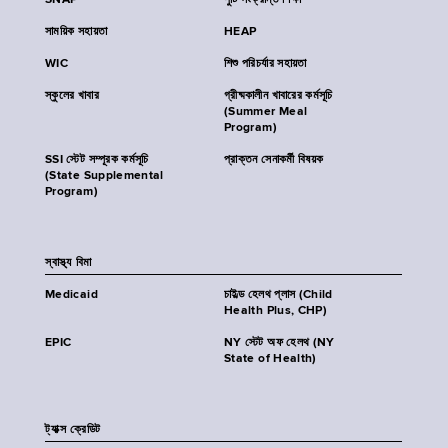
SNAP
পুষ্টি সংক্রান্ত শিক্ষা
সাময়িক সহায়তা
HEAP
WIC
শিশু পরিচর্যার সহায়তা
স্কুলের খাবার
গ্রীষ্মকালীন খাবারের কর্মসূচি
(Summer Meal
Program)
SSI স্টেট সম্পূরক কর্মসূচি
প্রাক্তন সেনাকর্মী বিষয়ক
(State Supplemental
Program)
স্বাস্থ্য বিমা
Medicaid
চাইল্ড হেলথ প্লাস (Child
Health Plus, CHP)
EPIC
NY স্টেট অফ হেলথ (NY
State of Health)
ট্যাক্স ক্রেডিট