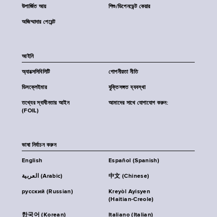
উপার্জিত আয়
শিশু/ডিপেনডেন্ট কেয়ার
অজিম্মাদার পেরেন্ট
আইনি
অ্যাক্সেসিবিলিটি
গোপনীয়তা নীতি
ডিসক্লেইমার
যুক্তিসঙ্গত ব্যবস্থা
তথ্যের স্বাধীনতার আইন
আমাদের সাথে যোগাযোগ করুন:
(FOIL)
ভাষা নির্বাচন করুন
English
Español (Spanish)
العربية (Arabic)
中文 (Chinese)
русский (Russian)
Kreyòl Ayisyen
(Haitian-Creole)
한국어 (Korean)
Italiano (Italian)