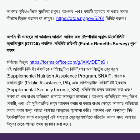
আপনার সুবিধাগুলিকে সুরক্ষিত রাখুন। আপনার EBT কার্ডটি ব্যবহার না করার সময়ে
কীভাবে ফ্রিজ করবেন তা জানুন।
https://otda.ny.gov/5261
ভিজিট করুন।
আপনি কী ভাবছেন তা আমাদের জানান! অফিস অফ টেম্পোরারি অ্যান্ড ডিজেবিলিটি
অ্যাসিস্টেন্স (OTDA) পাবলিক বেনিফিট জরিপটি (Public Benefits Survey) পূরণ
করুন!
জরিপের লিঙ্ক:
https://forms.office.com/g/iXXyiDETtG
।
এই জরিপটি নিউ ইয়র্কবাসীকে সাপ্লিমেন্টাল নিউট্রিশন অ্যাসিস্টেন্স প্রোগ্রাম
(Supplemental Nutrition Assistance Program, SNAP), পাবলিক
অ্যাসিস্টেন্স (Public Assistance, PA), এবং সাপ্লিমেন্টাল সিকিউরিটি ইনকাম
(Supplemental Security Income, SSI) বেনিফিটের জন্য আবেদন করা এবং/
অথবা তা ধরে রাখার অভিজ্ঞতা জানাতে আমন্ত্রণ জানাচ্ছে। আপনার প্রতিক্রিয়া সম্পূর্ণরূপে
বেনামী, এবং এই সুবিধাগুলির জন্য আবেদন করার বা বজায় রাখার ক্ষেত্রে আপনার অভিজ্ঞতা
শেয়ার করার জন্য আমরা আপনার আগ্রহের প্রশংসা করি। আপনার এবং অন্যান্য নিউ
ইয়র্কবাসীদের জন্য গুরুত্বপূর্ণ এই সহায়তা প্রোগ্রামগুলিতে পরিবর্তন আনার সময় আপনার
উত্তর থেকে পাওয়া তথ্য ব্যবহার করা হবে।