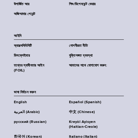
উপার্জিত আয়
শিশু/ডিপেনডেন্ট কেয়ার
অজিম্মাদার পেরেন্ট
আইনি
অ্যাক্সেসিবিলিটি
গোপনীয়তা নীতি
ডিসক্লেইমার
যুক্তিসঙ্গত ব্যবস্থা
তথ্যের স্বাধীনতার আইন
আমাদের সাথে যোগাযোগ করুন:
(FOIL)
ভাষা নির্বাচন করুন
English
Español (Spanish)
العربية (Arabic)
中文 (Chinese)
русский (Russian)
Kreyòl Ayisyen
(Haitian-Creole)
한국어 (Korean)
Italiano (Italian)