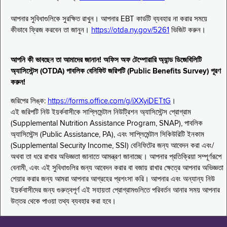
আপনার সুবিধাগুলিকে সুরক্ষিত রাখুন। আপনার EBT কার্ডটি ব্যবহার না করার সময়ে
কীভাবে ফ্রিজ করবেন তা জানুন।
https://otda.ny.gov/5261
ভিজিট করুন।
আপনি কী ভাবছেন তা আমাদের জানান! অফিস অফ টেম্পোরারি অ্যান্ড ডিজেবিলিটি
অ্যাসিস্টেন্স (OTDA) পাবলিক বেনিফিট জরিপটি (Public Benefits Survey) পূরণ
করুন!
জরিপের লিঙ্ক:
https://forms.office.com/g/iXXyiDETtG
।
এই জরিপটি নিউ ইয়র্কবাসীকে সাপ্লিমেন্টাল নিউট্রিশন অ্যাসিস্টেন্স প্রোগ্রাম
(Supplemental Nutrition Assistance Program, SNAP), পাবলিক
অ্যাসিস্টেন্স (Public Assistance, PA), এবং সাপ্লিমেন্টাল সিকিউরিটি ইনকাম
(Supplemental Security Income, SSI) বেনিফিটের জন্য আবেদন করা এবং/
অথবা তা ধরে রাখার অভিজ্ঞতা জানাতে আমন্ত্রণ জানাচ্ছে। আপনার প্রতিক্রিয়া সম্পূর্ণরূপে
বেনামী, এবং এই সুবিধাগুলির জন্য আবেদন করার বা বজায় রাখার ক্ষেত্রে আপনার অভিজ্ঞতা
শেয়ার করার জন্য আমরা আপনার আগ্রহের প্রশংসা করি। আপনার এবং অন্যান্য নিউ
ইয়র্কবাসীদের জন্য গুরুত্বপূর্ণ এই সহায়তা প্রোগ্রামগুলিতে পরিবর্তন আনার সময় আপনার
উত্তর থেকে পাওয়া তথ্য ব্যবহার করা হবে।