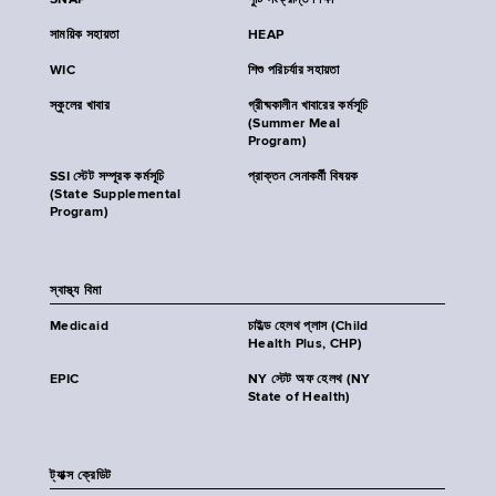
SNAP
পুষ্টি সংক্রান্ত শিক্ষা
সাময়িক সহায়তা
HEAP
WIC
শিশু পরিচর্যার সহায়তা
স্কুলের খাবার
গ্রীষ্মকালীন খাবারের কর্মসূচি
(Summer Meal
Program)
SSI স্টেট সম্পূরক কর্মসূচি
প্রাক্তন সেনাকর্মী বিষয়ক
(State Supplemental
Program)
স্বাস্থ্য বিমা
Medicaid
চাইল্ড হেলথ প্লাস (Child
Health Plus, CHP)
EPIC
NY স্টেট অফ হেলথ (NY
State of Health)
ট্যাক্স ক্রেডিট