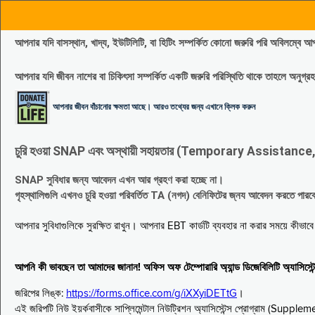
আপনার যদি বাসস্থান, খাদ্য, ইউটিলিটি, বা হিটিং সম্পর্কিত কোনো জরুরি পরি 
আপনার যদি জীবন নাশের বা চিকিৎসা সম্পর্কিত একটি জরুরি পরিস্থিতি থাকে তাহলে অনু
আপনার জীবন বাঁচানোর ক্ষমতা আছে। আরও তথ্যের জন্য এখানে ক্লিক করুন
চুরি হওয়া SNAP এবং অস্থায়ী সহায়তার (Temporary Assistance, TA) সুবিধ
SNAP সুবিধার জন্য আবেদন এখন আর গ্রহণ করা হচ্ছে না।
গৃহস্থালিগুলি এখনও চুরি হওয়া পরিবর্তিত TA (নগদ) বেনিফিটের জ্নয আবেদন করতে পা
আপনার সুবিধাগুলিকে সুরক্ষিত রাখুন। আপনার EBT কার্ডটি ব্যবহার না করার সময়ে কীভা
আপনি কী ভাবছেন তা আমাদের জানান! অফিস অফ টেম্পোরারি অ্যান্ড ডিজেবিলিটি অ্যাসি
জরিপের লিঙ্ক:
https://forms.office.com/g/iXXyiDETtG
।
এই জরিপটি নিউ ইয়র্কবাসীকে সাপ্লিমেন্টাল নিউট্রিশন অ্যাসিস্টেন্স প্রোগ্রাম (S