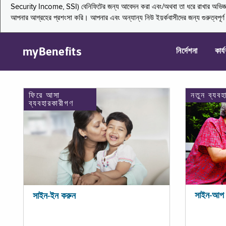
Security Income, SSI) বেনিফিটের জন্য আবেদন করা এবং/অথবা তা ধরে রাখার অভিজ্ঞতা জা
আপনার আগ্রহের প্রশংসা করি। আপনার এবং অন্যান্য নিউ ইয়র্কবাসীদের জন্য গুরুত্বপূর
myBenefits
নির্দেশনা
কার্
ফিরে আসা
নতুন ব্যবহ
ব্যবহারকারীগণ
সাইন-আপ 
সাইন-ইন করুন