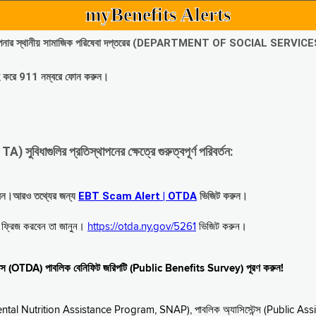
myBenefits Alerts
অবিলম্বে আপনার স্থানীয় সামাজিক পরিষেবা দপ্তরের (DEPARTMENT OF SOCIAL SERVIC
গ্রহ করে 911 নম্বরে ফোন করুন।
াগুলির প্রতিস্থাপনের ক্ষেত্রে গুরুত্বপূর্ণ পরিবর্তন:
রবেন।আরও তথ্যের জন্য
EBT Scam Alert | OTDA
ভিজিট করুন।
বে ফ্রিজ করবেন তা জানুন।
https://otda.ny.gov/5261
ভিজিট করুন।
স্টেন্স (OTDA) পাবলিক বেনিফিট জরিপটি (Public Benefits Survey) পূরণ করুন!
upplemental Nutrition Assistance Program, SNAP), পাবলিক অ্যাসিস্টেন্স (Public As