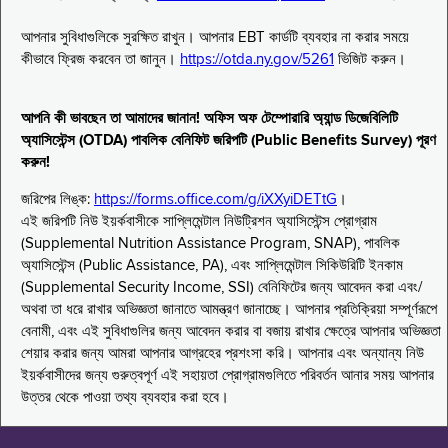
আপনার সুবিধাগুলিকে সুরক্ষিত রাখুন। আপনার EBT কার্ডটি ব্যবহার না করার সময়ে
কীভাবে ফ্রিজ করবেন তা জানুন।
https://otda.ny.gov/5261
ভিজিট করুন।
আপনি কী ভাবছেন তা আমাদের জানান! অফিস অফ টেম্পোরারি অ্যান্ড ডিজেবিলিটি
অ্যাসিস্টেন্স (OTDA) পাবলিক বেনিফিট জরিপটি (Public Benefits Survey) পূরণ
করুন!
জরিপের লিঙ্ক:
https://forms.office.com/g/iXXyiDETtG
।
এই জরিপটি নিউ ইয়র্কবাসীকে সাপ্লিমেন্টাল নিউট্রিশন অ্যাসিস্টেন্স প্রোগ্রাম
(Supplemental Nutrition Assistance Program, SNAP), পাবলিক
অ্যাসিস্টেন্স (Public Assistance, PA), এবং সাপ্লিমেন্টাল সিকিউরিটি ইনকাম
(Supplemental Security Income, SSI) বেনিফিটের জন্য আবেদন করা এবং/
অথবা তা ধরে রাখার অভিজ্ঞতা জানাতে আমন্ত্রণ জানাচ্ছে। আপনার প্রতিক্রিয়া সম্পূর্ণরূপে
বেনামী, এবং এই সুবিধাগুলির জন্য আবেদন করার বা বজায় রাখার ক্ষেত্রে আপনার অভিজ্ঞতা
শেয়ার করার জন্য আমরা আপনার আগ্রহের প্রশংসা করি। আপনার এবং অন্যান্য নিউ
ইয়র্কবাসীদের জন্য গুরুত্বপূর্ণ এই সহায়তা প্রোগ্রামগুলিতে পরিবর্তন আনার সময় আপনার
উত্তর থেকে পাওয়া তথ্য ব্যবহার করা হবে।