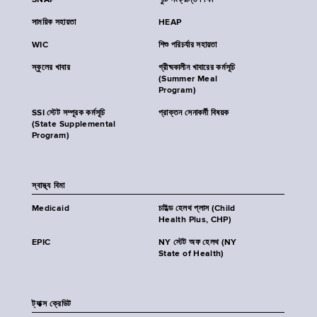
SNAP
পুষ্টি সংক্রান্ত শিক্ষা
সাময়িক সহায়তা
HEAP
WIC
শিশু পরিচর্যার সহায়তা
স্কুলের খাবার
গ্রীষ্মকালীন খাবারের কর্মসূচি
(Summer Meal
Program)
SSI স্টেট সম্পূরক কর্মসূচি
প্রাক্তন সেনাকর্মী বিষয়ক
(State Supplemental
Program)
স্বাস্থ্য বিমা
Medicaid
চাইল্ড হেলথ প্লাস (Child
Health Plus, CHP)
EPIC
NY স্টেট অফ হেলথ (NY
State of Health)
ট্যাক্স ক্রেডিট