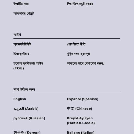
উপার্জিত আয়
শিশু/ডিপেনডেন্ট কেয়ার
অজিম্মাদার পেরেন্ট
আইনি
অ্যাক্সেসিবিলিটি
গোপনীয়তা নীতি
ডিসক্লেইমার
যুক্তিসঙ্গত ব্যবস্থা
তথ্যের স্বাধীনতার আইন
আমাদের সাথে যোগাযোগ করুন:
(FOIL)
ভাষা নির্বাচন করুন
English
Español (Spanish)
العربية (Arabic)
中文 (Chinese)
русский (Russian)
Kreyòl Ayisyen
(Haitian-Creole)
한국어 (Korean)
Italiano (Italian)